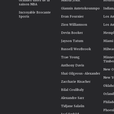
Grandes dates de la
Nikola Jokic
Houst
saison NBA
Giannis Antetokounmpo
Indian
Incroyable Brocante
Sports
Evan Fournier
Los An
Zion Williamson
Los An
Devin Booker
Memphi
Jayson Tatum
Miami
Russell Westbrook
Milwa
Trae Young
Minne
Timbe
Anthony Davis
New Or
Shai Gilgeous-Alexander
New Y
Zaccharie Risacher
Oklah
Bilal Coulibaly
Orland
Alexandre Sarr
Philad
Tidjane Salaün
Phoeni