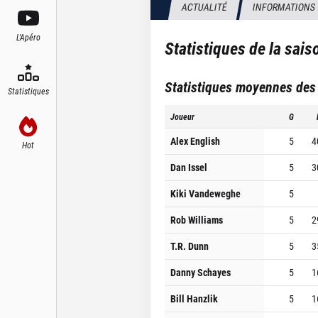
ACTUALITÉ
INFORMATIONS
L'Apéro
Statistiques de la sai
Statistiques moyennes des
Statistiques
Joueur
G
Alex English
5
4
Hot
Dan Issel
5
3
Kiki Vandeweghe
5
Rob Williams
5
2
T.R. Dunn
5
3
Danny Schayes
5
1
Bill Hanzlik
5
1