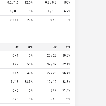
0.2 / 1.6
12.5%
0.8 / 0.8
100%
1.6
2.6
3.6
0 / 0.3
0%
1 / 1.5
66.7%
0.3
1.5
7
0.2 / 1
20%
0 / 0
0%
1
0.6
2.8
3P
3P%
FT
FT%
To
Pf
0 / 1
0%
25 / 28
89.3%
7
17
1 / 2
50%
32 / 39
82.1%
15
15
2 / 5
40%
27 / 28
96.4%
10
14
5 / 13
38.5%
10 / 12
83.3%
8
19
0 / 0
0%
5 / 7
71.4%
8
19
0 / 0
0%
6 / 8
75%
7
20