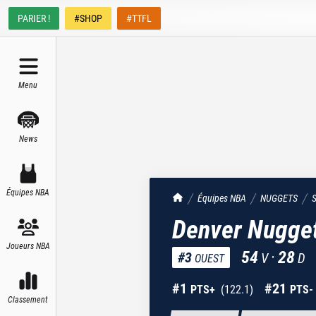
PARIER !
#SHOP
#TTFL
Menu
News
Équipes NBA
TrashTalk Actu NBA
Équipes NBA
NUGGETS
S
Denver Nugge
Joueurs NBA
54
·
28
#
3
V
D
OUEST
#
1
#
21
PTS+
(
122.1
)
PTS-
Classement