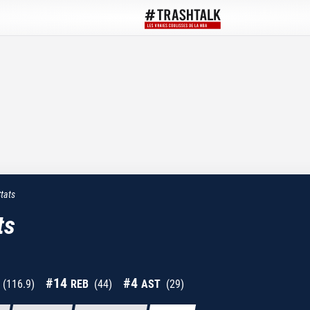
tats
ts
#
14
#
4
(
116.9
)
REB
(
44
)
AST
(
29
)