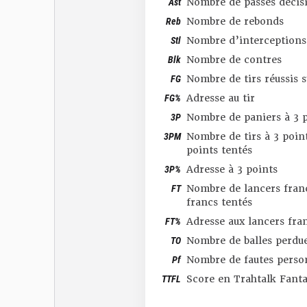
Ast
Nombre de passes décis
Reb
Nombre de rebonds
Stl
Nombre d’interceptions
Blk
Nombre de contres
FG
Nombre de tirs réussis 
FG%
Adresse au tir
3P
Nombre de paniers à 3 p
3PM
Nombre de tirs à 3 point
points tentés
3P%
Adresse à 3 points
FT
Nombre de lancers franc
francs tentés
FT%
Adresse aux lancers fra
TO
Nombre de balles perdu
Pf
Nombre de fautes perso
TTFL
Score en Trahtalk Fant