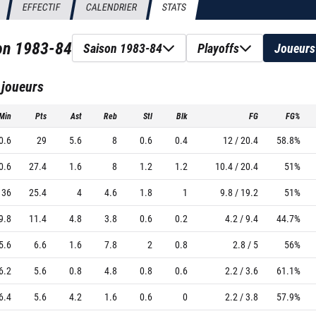
EFFECTIF
CALENDRIER
STATS
son
1983-84
Saison 1983-84
Playoffs
Joueurs
 joueurs
Min
Pts
Ast
Reb
Stl
Blk
FG
FG%
0.6
29
5.6
8
0.6
0.4
12 / 20.4
58.8%
0.6
27.4
1.6
8
1.2
1.2
10.4 / 20.4
51%
36
25.4
4
4.6
1.8
1
9.8 / 19.2
51%
9.8
11.4
4.8
3.8
0.6
0.2
4.2 / 9.4
44.7%
5.6
6.6
1.6
7.8
2
0.8
2.8 / 5
56%
6.2
5.6
0.8
4.8
0.8
0.6
2.2 / 3.6
61.1%
6.4
5.6
4.2
1.6
0.6
0
2.2 / 3.8
57.9%