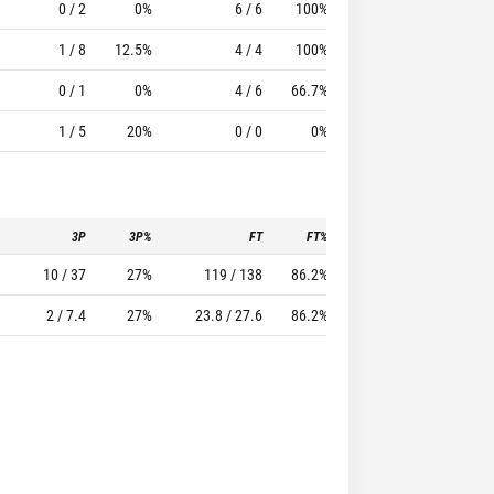
0 / 2
0%
6 / 6
100%
6
16
1 / 8
12.5%
4 / 4
100%
8
13
0 / 1
0%
4 / 6
66.7%
1
6
1 / 5
20%
0 / 0
0%
5
3
3P
3P%
FT
FT%
To
Pf
10 / 37
27%
119 / 138
86.2%
75
142
2 / 7.4
27%
23.8 / 27.6
86.2%
15
28.4