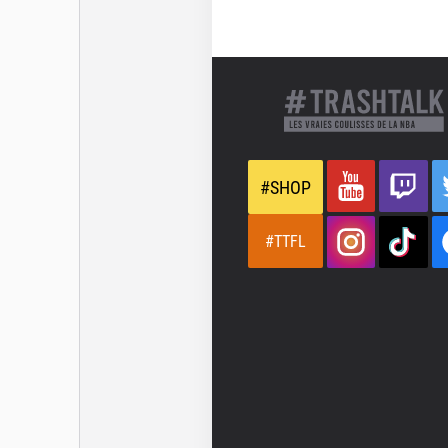
#SHOP
#TTFL