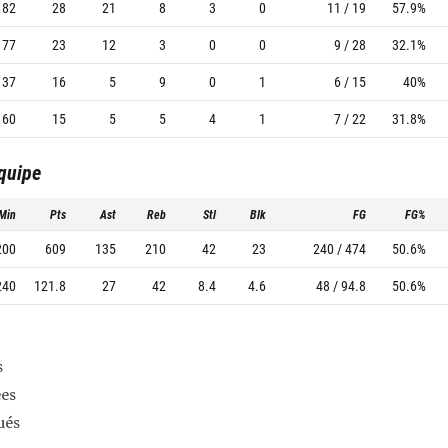
82
28
21
8
3
0
11 / 19
57.9%
77
23
12
3
0
0
9 / 28
32.1%
37
16
5
9
0
1
6 / 15
40%
60
15
5
5
4
1
7 / 22
31.8%
équipe
Min
Pts
Ast
Reb
Stl
Blk
FG
FG%
200
609
135
210
42
23
240 / 474
50.6%
240
121.8
27
42
8.4
4.6
48 / 94.8
50.6%
s
es
ués