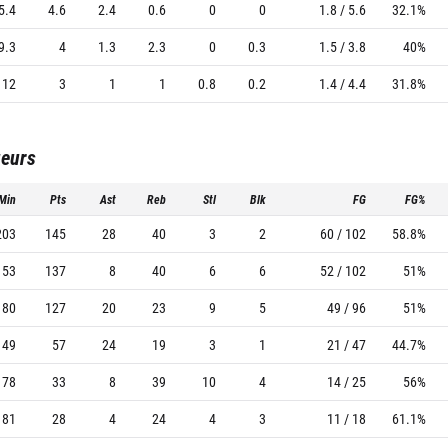
5.4
4.6
2.4
0.6
0
0
1.8 / 5.6
32.1%
9.3
4
1.3
2.3
0
0.3
1.5 / 3.8
40%
12
3
1
1
0.8
0.2
1.4 / 4.4
31.8%
ueurs
Min
Pts
Ast
Reb
Stl
Blk
FG
FG%
203
145
28
40
3
2
60 / 102
58.8%
153
137
8
40
6
6
52 / 102
51%
180
127
20
23
9
5
49 / 96
51%
149
57
24
19
3
1
21 / 47
44.7%
178
33
8
39
10
4
14 / 25
56%
81
28
4
24
4
3
11 / 18
61.1%