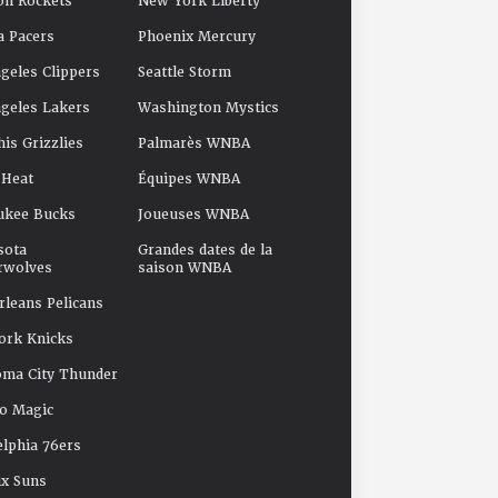
on Rockets
New York Liberty
a Pacers
Phoenix Mercury
geles Clippers
Seattle Storm
geles Lakers
Washington Mystics
s Grizzlies
Palmarès WNBA
 Heat
Équipes WNBA
ukee Bucks
Joueuses WNBA
sota
Grandes dates de la
rwolves
saison WNBA
leans Pelicans
ork Knicks
oma City Thunder
o Magic
elphia 76ers
x Suns