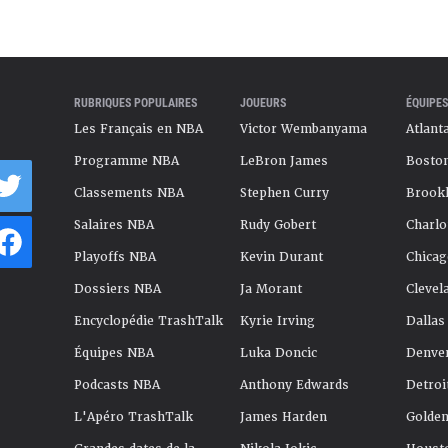
RUBRIQUES POPULAIRES
JOUEURS
ÉQUIPES
Les Français en NBA
Victor Wembanyama
Atlant
Programme NBA
LeBron James
Boston
Classements NBA
Stephen Curry
Brookl
Salaires NBA
Rudy Gobert
Charlo
Playoffs NBA
Kevin Durant
Chicag
Dossiers NBA
Ja Morant
Clevel
Encyclopédie TrashTalk
Kyrie Irving
Dallas
Équipes NBA
Luka Doncic
Denve
Podcasts NBA
Anthony Edwards
Detroi
L'Apéro TrashTalk
James Harden
Golden