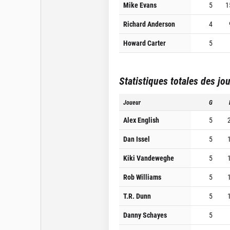
Mike Evans
5
1
Richard Anderson
4
Howard Carter
5
Statistiques totales des jo
Joueur
G
Alex English
5
Dan Issel
5
Kiki Vandeweghe
5
Rob Williams
5
T.R. Dunn
5
Danny Schayes
5