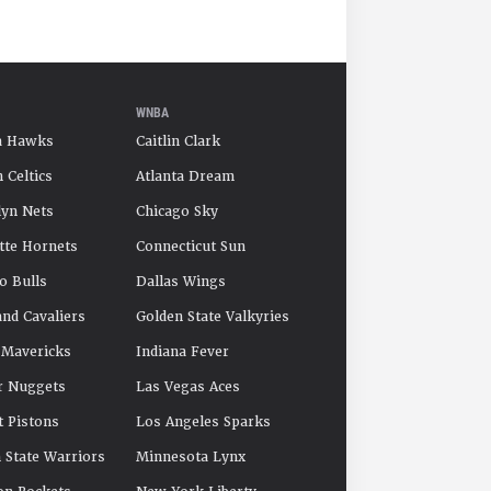
WNBA
a Hawks
Caitlin Clark
 Celtics
Atlanta Dream
yn Nets
Chicago Sky
tte Hornets
Connecticut Sun
o Bulls
Dallas Wings
and Cavaliers
Golden State Valkyries
 Mavericks
Indiana Fever
r Nuggets
Las Vegas Aces
t Pistons
Los Angeles Sparks
 State Warriors
Minnesota Lynx