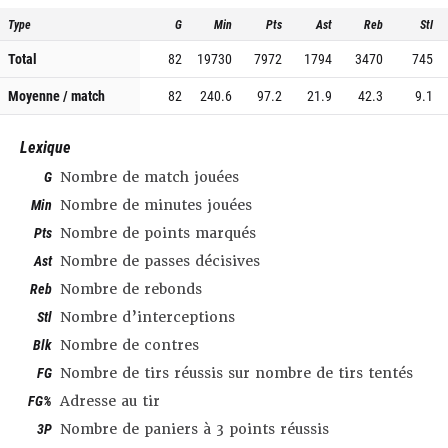
Type
G
Min
Pts
Ast
Reb
Stl
Total
82
19730
7972
1794
3470
745
Moyenne / match
82
240.6
97.2
21.9
42.3
9.1
Lexique
G
Nombre de match jouées
Min
Nombre de minutes jouées
Pts
Nombre de points marqués
Ast
Nombre de passes décisives
Reb
Nombre de rebonds
Stl
Nombre d’interceptions
Blk
Nombre de contres
FG
Nombre de tirs réussis sur nombre de tirs tentés
FG%
Adresse au tir
3P
Nombre de paniers à 3 points réussis