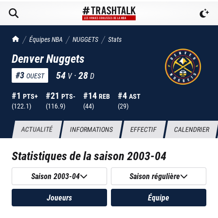
TrashTalk Actu NBA
Équipes NBA
NUGGETS
Stats
Denver Nuggets
54
·
28
#
3
V
D
OUEST
#
1
#
21
#
14
#
4
PTS+
PTS-
REB
AST
(
122.1
)
(
116.9
)
(
44
)
(
29
)
ACTUALITÉ
INFORMATIONS
EFFECTIF
CALENDRIER
Statistiques de la saison
2003-04
Saison 2003-04
Saison régulière
Joueurs
Équipe