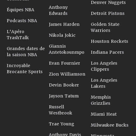
Denver Nuggets
Anthony
Équipes NBA
Edwards
Detroit Pistons
Podcasts NBA
James Harden
Golden State
Warriors
L'Apéro
Nikola Jokic
TrashTalk
Houston Rockets
Giannis
Grandes dates de
Antetokounmpo
Indiana Pacers
la saison NBA
Evan Fournier
Los Angeles
Incroyable
Clippers
Brocante Sports
Zion Williamson
Los Angeles
Devin Booker
Lakers
Jayson Tatum
Memphis
Grizzlies
Russell
Westbrook
Miami Heat
Trae Young
Milwaukee Bucks
Anthony Davis