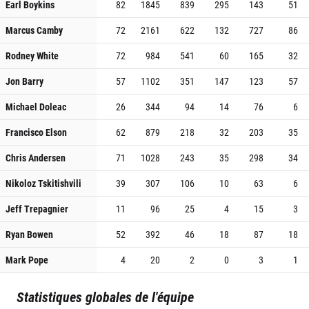
Earl Boykins
82
1845
839
295
143
51
Marcus Camby
72
2161
622
132
727
86
Rodney White
72
984
541
60
165
32
Jon Barry
57
1102
351
147
123
57
Michael Doleac
26
344
94
14
76
6
Francisco Elson
62
879
218
32
203
35
Chris Andersen
71
1028
243
35
298
34
Nikoloz Tskitishvili
39
307
106
10
63
6
Jeff Trepagnier
11
96
25
4
15
3
Ryan Bowen
52
392
46
18
87
18
Mark Pope
4
20
2
0
3
1
Statistiques globales de l'équipe