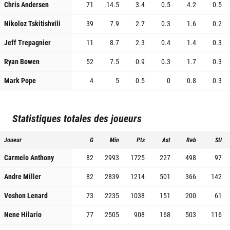
Chris Andersen
71
14.5
3.4
0.5
4.2
0.5
Nikoloz Tskitishvili
39
7.9
2.7
0.3
1.6
0.2
Jeff Trepagnier
11
8.7
2.3
0.4
1.4
0.3
Ryan Bowen
52
7.5
0.9
0.3
1.7
0.3
Mark Pope
4
5
0.5
0
0.8
0.3
Statistiques totales des joueurs
Joueur
G
Min
Pts
Ast
Reb
Stl
Carmelo Anthony
82
2993
1725
227
498
97
Andre Miller
82
2839
1214
501
366
142
Voshon Lenard
73
2235
1038
151
200
61
Nene Hilario
77
2505
908
168
503
116