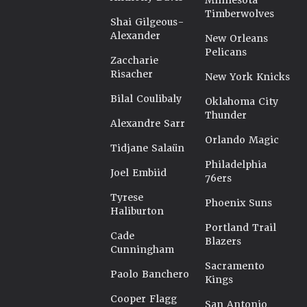
Minnesota
Timberwolves
Shai Gilgeous-
Alexander
New Orleans
Pelicans
Zaccharie
Risacher
New York Knicks
Bilal Coulibaly
Oklahoma City
Thunder
Alexandre Sarr
Orlando Magic
Tidjane Salaün
Philadelphia
Joel Embiid
76ers
Tyrese
Phoenix Suns
Haliburton
Portland Trail
Cade
Blazers
Cunningham
Sacramento
Paolo Banchero
Kings
Cooper Flagg
San Antonio