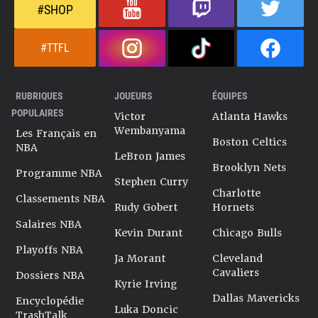
#SHOP
#TTFL
RUBRIQUES
JOUEURS
ÉQUIPES
POPULAIRES
Victor
Atlanta Hawks
Wembanyama
Les Français en
Boston Celtics
NBA
LeBron James
Brooklyn Nets
Programme NBA
Stephen Curry
Charlotte
Classements NBA
Rudy Gobert
Hornets
Salaires NBA
Kevin Durant
Chicago Bulls
Playoffs NBA
Ja Morant
Cleveland
Cavaliers
Dossiers NBA
Kyrie Irving
Dallas Mavericks
Encyclopédie
Luka Doncic
TrashTalk