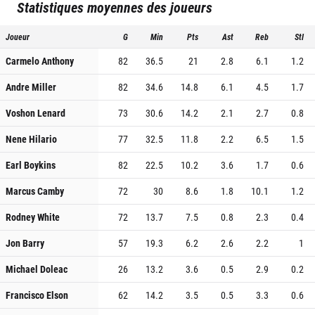
Statistiques moyennes des joueurs
Joueur
G
Min
Pts
Ast
Reb
Stl
Carmelo Anthony
82
36.5
21
2.8
6.1
1.2
Andre Miller
82
34.6
14.8
6.1
4.5
1.7
Voshon Lenard
73
30.6
14.2
2.1
2.7
0.8
Nene Hilario
77
32.5
11.8
2.2
6.5
1.5
Earl Boykins
82
22.5
10.2
3.6
1.7
0.6
Marcus Camby
72
30
8.6
1.8
10.1
1.2
Rodney White
72
13.7
7.5
0.8
2.3
0.4
Jon Barry
57
19.3
6.2
2.6
2.2
1
Michael Doleac
26
13.2
3.6
0.5
2.9
0.2
Francisco Elson
62
14.2
3.5
0.5
3.3
0.6