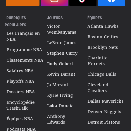
RUBRIQUES
JOUEURS
ÉQUIPES
POPULAIRES
Victor
Atlanta Hawks
Wembanyama
Les Français en
Boston Celtics
NBA
LeBron James
Brooklyn Nets
Programme NBA
Stephen Curry
Charlotte
Classements NBA
Rudy Gobert
Hornets
Salaires NBA
Kevin Durant
Chicago Bulls
Playoffs NBA
Ja Morant
Cleveland
Cavaliers
Dossiers NBA
Kyrie Irving
Dallas Mavericks
Encyclopédie
Luka Doncic
TrashTalk
Denver Nuggets
Anthony
Équipes NBA
Edwards
Detroit Pistons
Podcasts NBA