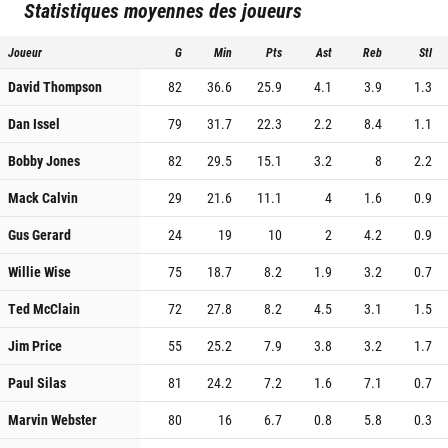
Statistiques moyennes des joueurs
Joueur
G
Min
Pts
Ast
Reb
Stl
David Thompson
82
36.6
25.9
4.1
3.9
1.3
Dan Issel
79
31.7
22.3
2.2
8.4
1.1
Bobby Jones
82
29.5
15.1
3.2
8
2.2
Mack Calvin
29
21.6
11.1
4
1.6
0.9
Gus Gerard
24
19
10
2
4.2
0.9
Willie Wise
75
18.7
8.2
1.9
3.2
0.7
Ted McClain
72
27.8
8.2
4.5
3.1
1.5
Jim Price
55
25.2
7.9
3.8
3.2
1.7
Paul Silas
81
24.2
7.2
1.6
7.1
0.7
Marvin Webster
80
16
6.7
0.8
5.8
0.3