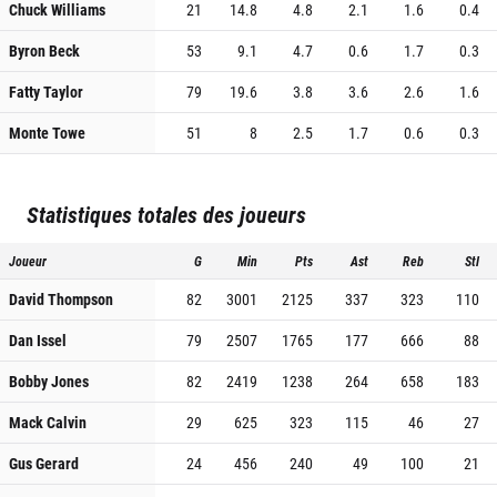
Chuck Williams
21
14.8
4.8
2.1
1.6
0.4
Byron Beck
53
9.1
4.7
0.6
1.7
0.3
Fatty Taylor
79
19.6
3.8
3.6
2.6
1.6
Monte Towe
51
8
2.5
1.7
0.6
0.3
Statistiques totales des joueurs
Joueur
G
Min
Pts
Ast
Reb
Stl
David Thompson
82
3001
2125
337
323
110
Dan Issel
79
2507
1765
177
666
88
Bobby Jones
82
2419
1238
264
658
183
Mack Calvin
29
625
323
115
46
27
Gus Gerard
24
456
240
49
100
21