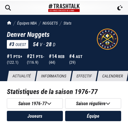
TrashTalk Actu NBA
Équipes NBA
NUGGETS
Stats
Denver Nuggets
54
·
28
#
3
V
D
OUEST
#
1
#
21
#
14
#
4
PTS+
PTS-
REB
AST
(
122.1
)
(
116.9
)
(
44
)
(
29
)
ACTUALITÉ
INFORMATIONS
EFFECTIF
CALENDRIER
Statistiques de la saison
1976-77
Saison 1976-77
Saison régulière
Joueurs
Équipe