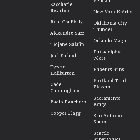
Pelicans
Zaccharie
Risacher
New York Knicks
Bilal Coulibaly
Oklahoma City
Thunder
Alexandre Sarr
Orlando Magic
Tidjane Salaün
Philadelphia
Joel Embiid
76ers
Tyrese
Phoenix Suns
Haliburton
Portland Trail
Cade
Blazers
Cunningham
Sacramento
Paolo Banchero
Kings
Cooper Flagg
San Antonio
Spurs
Seattle
Supersonics