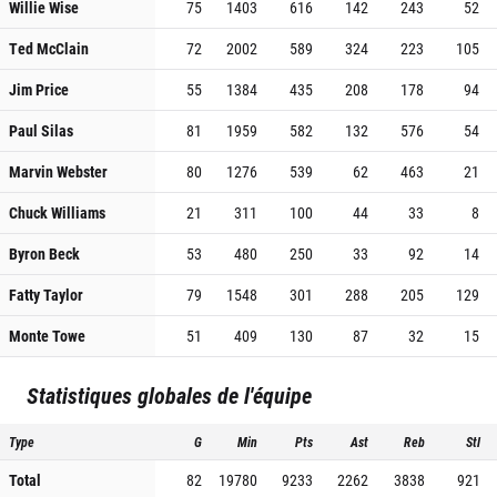
Willie Wise
75
1403
616
142
243
52
Ted McClain
72
2002
589
324
223
105
Jim Price
55
1384
435
208
178
94
Paul Silas
81
1959
582
132
576
54
Marvin Webster
80
1276
539
62
463
21
Chuck Williams
21
311
100
44
33
8
Byron Beck
53
480
250
33
92
14
Fatty Taylor
79
1548
301
288
205
129
Monte Towe
51
409
130
87
32
15
Statistiques globales de l'équipe
Type
G
Min
Pts
Ast
Reb
Stl
Total
82
19780
9233
2262
3838
921