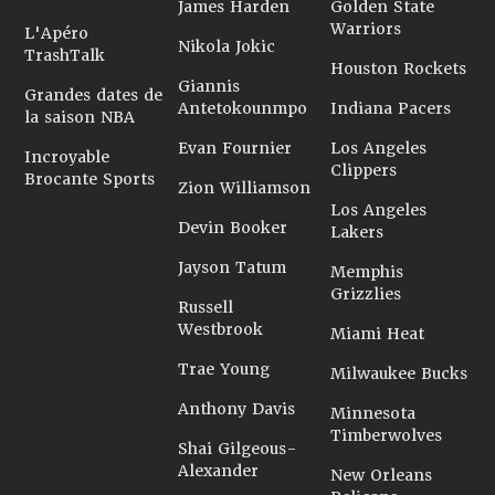
James Harden
Golden State
Warriors
L'Apéro
Nikola Jokic
TrashTalk
Houston Rockets
Giannis
Grandes dates de
Antetokounmpo
Indiana Pacers
la saison NBA
Evan Fournier
Los Angeles
Incroyable
Clippers
Brocante Sports
Zion Williamson
Los Angeles
Devin Booker
Lakers
Jayson Tatum
Memphis
Grizzlies
Russell
Westbrook
Miami Heat
Trae Young
Milwaukee Bucks
Anthony Davis
Minnesota
Timberwolves
Shai Gilgeous-
Alexander
New Orleans