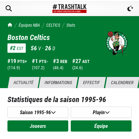
TrashTalk Actu NBA
Équipes NBA
CELTICS
Stats
Boston Celtics
56
·
26
#
2
V
D
EST
#
19
#
1
#
3
#
27
PTS+
PTS-
REB
AST
(
114.9
)
(
107.2
)
(
46.4
)
(
24.6
)
ACTUALITÉ
INFORMATIONS
EFFECTIF
CALENDRIER
Statistiques de la saison
1995-96
Saison 1995-96
Playin
Joueurs
Équipe