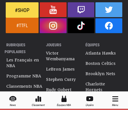
#SHOP
#TTFL
RUBRIQUES
JOUEURS
ÉQUIPES
POPULAIRES
Victor
Atlanta Hawks
Wembanyama
Les Français en
Boston Celtics
NBA
LeBron James
Brooklyn Nets
Programme NBA
Stephen Curry
Charlotte
Classements NBA
Rudy Gobert
Hornets
Salaires NBA
Kevin Durant
Chicago Bulls
News
Classement
Équipes NBA
L'Apéro
Menu
Playoffs NBA
Ja Morant
Cleveland
Cavaliers
Dossiers NBA
Kyrie Irving
Dallas Mavericks
Encyclopédie