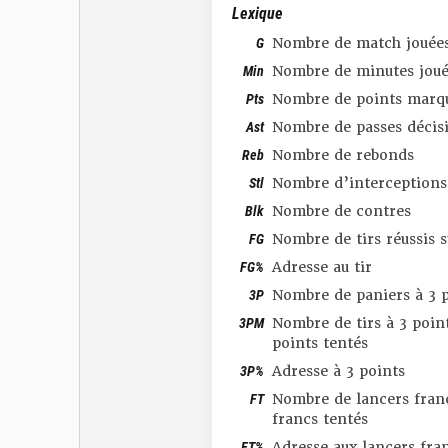
Lexique
G
Nombre de match jouée
Min
Nombre de minutes joué
Pts
Nombre de points marq
Ast
Nombre de passes décis
Reb
Nombre de rebonds
Stl
Nombre d’interceptions
Blk
Nombre de contres
FG
Nombre de tirs réussis 
FG%
Adresse au tir
3P
Nombre de paniers à 3 p
3PM
Nombre de tirs à 3 point
points tentés
3P%
Adresse à 3 points
FT
Nombre de lancers franc
francs tentés
FT%
Adresse aux lancers fra