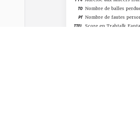
TO
Nombre de balles perdu
Pf
Nombre de fautes perso
TTFL
Score en Trahtalk Fant
#SHOP
#TTFL