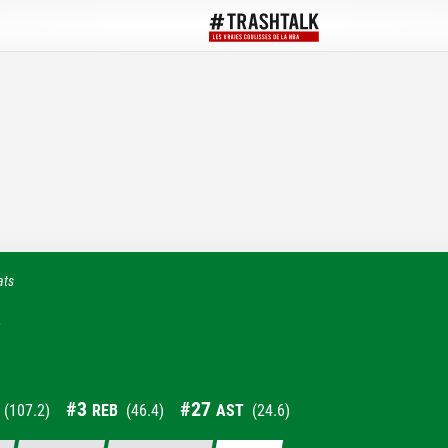
ats
s
#
3
#
27
(
107.2
)
REB
(
46.4
)
AST
(
24.6
)