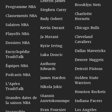
LeBron James
Brooklyn Nets
Programme NBA
Stephen Curry
Charlotte
Classements NBA
Rudy Gobert
Hornets
Salaires NBA
Kevin Durant
Chicago Bulls
Playoffs NBA
Ja Morant
Cleveland
Cavaliers
Dossiers NBA
Kyrie Irving
Dallas Mavericks
Encyclopédie
Luka Doncic
TrashTalk
Denver Nuggets
Anthony
Équipes NBA
Edwards
Detroit Pistons
Podcasts NBA
James Harden
Golden State
Warriors
L'Apéro
Nikola Jokic
TrashTalk
Houston Rockets
Giannis
Grandes dates de
Antetokounmpo
Indiana Pacers
la saison NBA
Evan Fournier
Los Angeles
Incroyable