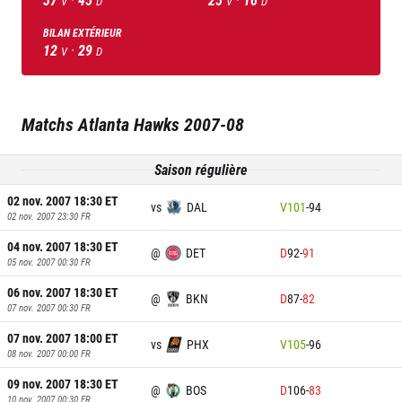
V
D
V
D
BILAN EXTÉRIEUR
12
·
29
V
D
Matchs
Atlanta Hawks
2007-08
Saison régulière
02 nov. 2007 18:30
ET
vs
DAL
V
101
-
94
02 nov. 2007 23:30
FR
04 nov. 2007 18:30
ET
@
DET
D
92
-
91
05 nov. 2007 00:30
FR
06 nov. 2007 18:30
ET
@
BKN
D
87
-
82
07 nov. 2007 00:30
FR
07 nov. 2007 18:00
ET
vs
PHX
V
105
-
96
08 nov. 2007 00:00
FR
09 nov. 2007 18:30
ET
@
BOS
D
106
-
83
10 nov. 2007 00:30
FR