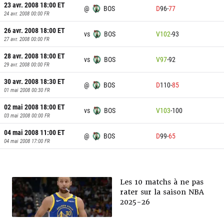
23 avr. 2008 18:00
ET
@
BOS
D
96
-
77
24 avr. 2008 00:00
FR
26 avr. 2008 18:00
ET
vs
BOS
V
102
-
93
27 avr. 2008 00:00
FR
28 avr. 2008 18:00
ET
vs
BOS
V
97
-
92
29 avr. 2008 00:00
FR
30 avr. 2008 18:30
ET
@
BOS
D
110
-
85
01 mai 2008 00:30
FR
02 mai 2008 18:00
ET
vs
BOS
V
103
-
100
03 mai 2008 00:00
FR
04 mai 2008 11:00
ET
@
BOS
D
99
-
65
04 mai 2008 17:00
FR
Les 10 matchs à ne pas
rater sur la saison NBA
2025-26