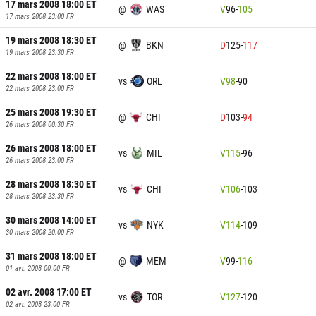
17 mars 2008 18:00
ET
@
WAS
V
96
-
105
17 mars 2008 23:00
FR
19 mars 2008 18:30
ET
@
BKN
D
125
-
117
19 mars 2008 23:30
FR
22 mars 2008 18:00
ET
vs
ORL
V
98
-
90
22 mars 2008 23:00
FR
25 mars 2008 19:30
ET
@
CHI
D
103
-
94
26 mars 2008 00:30
FR
26 mars 2008 18:00
ET
vs
MIL
V
115
-
96
26 mars 2008 23:00
FR
28 mars 2008 18:30
ET
vs
CHI
V
106
-
103
28 mars 2008 23:30
FR
30 mars 2008 14:00
ET
vs
NYK
V
114
-
109
30 mars 2008 20:00
FR
31 mars 2008 18:00
ET
@
MEM
V
99
-
116
01 avr. 2008 00:00
FR
02 avr. 2008 17:00
ET
vs
TOR
V
127
-
120
02 avr. 2008 23:00
FR