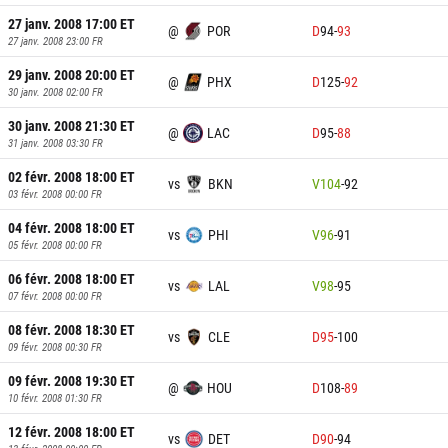
27 janv. 2008 17:00
ET
@
POR
D
94
-
93
27 janv. 2008 23:00
FR
29 janv. 2008 20:00
ET
@
PHX
D
125
-
92
30 janv. 2008 02:00
FR
30 janv. 2008 21:30
ET
@
LAC
D
95
-
88
31 janv. 2008 03:30
FR
02 févr. 2008 18:00
ET
vs
BKN
V
104
-
92
03 févr. 2008 00:00
FR
04 févr. 2008 18:00
ET
vs
PHI
V
96
-
91
05 févr. 2008 00:00
FR
06 févr. 2008 18:00
ET
vs
LAL
V
98
-
95
07 févr. 2008 00:00
FR
08 févr. 2008 18:30
ET
vs
CLE
D
95
-
100
09 févr. 2008 00:30
FR
09 févr. 2008 19:30
ET
@
HOU
D
108
-
89
10 févr. 2008 01:30
FR
12 févr. 2008 18:00
ET
vs
DET
D
90
-
94