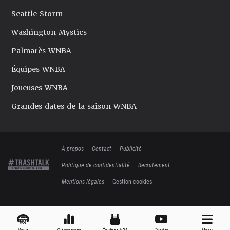
Seattle Storm
Washington Mystics
Palmarès WNBA
Équipes WNBA
Joueuses WNBA
Grandes dates de la saison WNBA
À propos
Contact
Publicité
Politique de confidentialité
Recrutement
Mentions légales
Gestion cookies
News
Classement
Équipes NBA
L'Apéro
Menu