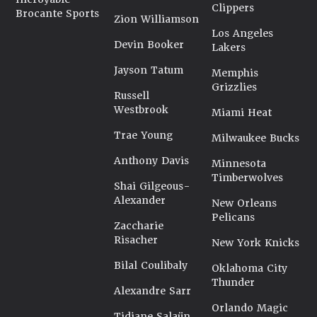
Clippers
Brocante Sports
Zion Williamson
Los Angeles
Devin Booker
Lakers
Jayson Tatum
Memphis
Grizzlies
Russell
Westbrook
Miami Heat
Trae Young
Milwaukee Bucks
Anthony Davis
Minnesota
Timberwolves
Shai Gilgeous-
Alexander
New Orleans
Pelicans
Zaccharie
Risacher
New York Knicks
Bilal Coulibaly
Oklahoma City
Thunder
Alexandre Sarr
Orlando Magic
Tidjane Salaün