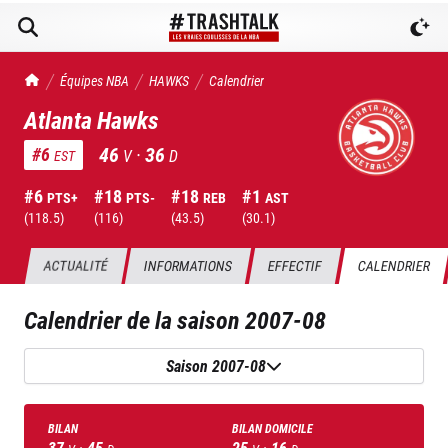
TrashTalk Actu NBA
Équipes NBA
HAWKS
Calendrier
Atlanta Hawks
46
·
36
#
6
V
D
EST
#
6
#
18
#
18
#
1
PTS+
PTS-
REB
AST
(
118.5
)
(
116
)
(
43.5
)
(
30.1
)
ACTUALITÉ
INFORMATIONS
EFFECTIF
CALENDRIER
Calendrier de la saison
2007-08
Saison 2007-08
BILAN
BILAN DOMICILE
37
·
45
25
·
16