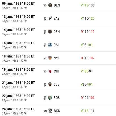
09 janv. 1988 19:00
ET
vs
DEN
V
113
-
105
10 janv. 1988 01:00
FR
13 janv. 1988 19:00
ET
@
SAS
V
110
-
120
14 janv. 1988 01:00
FR
14 janv. 1988 19:00
ET
@
DEN
D
115
-
112
15 janv. 1988 01:00
FR
16 janv. 1988 19:00
ET
@
DAL
V
98
-
101
17 janv. 1988 01:00
FR
18 janv. 1988 19:00
ET
@
NYK
D
110
-
102
19 janv. 1988 01:00
FR
19 janv. 1988 19:00
ET
vs
CHI
V
106
-
94
20 janv. 1988 01:00
FR
21 janv. 1988 19:00
ET
@
CLE
V
93
-
101
22 janv. 1988 01:00
FR
22 janv. 1988 19:00
ET
@
BOS
D
124
-
106
23 janv. 1988 01:00
FR
24 janv. 1988 19:00
ET
vs
BKN
V
118
-
111
25 janv. 1988 01:00
FR