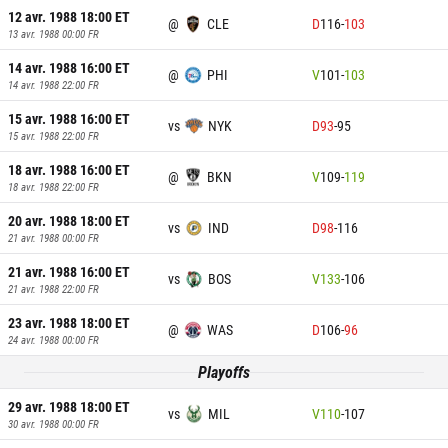
12 avr. 1988 18:00
ET
@
CLE
D
116
-
103
13 avr. 1988 00:00
FR
14 avr. 1988 16:00
ET
@
PHI
V
101
-
103
14 avr. 1988 22:00
FR
15 avr. 1988 16:00
ET
vs
NYK
D
93
-
95
15 avr. 1988 22:00
FR
18 avr. 1988 16:00
ET
@
BKN
V
109
-
119
18 avr. 1988 22:00
FR
20 avr. 1988 18:00
ET
vs
IND
D
98
-
116
21 avr. 1988 00:00
FR
21 avr. 1988 16:00
ET
vs
BOS
V
133
-
106
21 avr. 1988 22:00
FR
23 avr. 1988 18:00
ET
@
WAS
D
106
-
96
24 avr. 1988 00:00
FR
Playoffs
29 avr. 1988 18:00
ET
vs
MIL
V
110
-
107
30 avr. 1988 00:00
FR