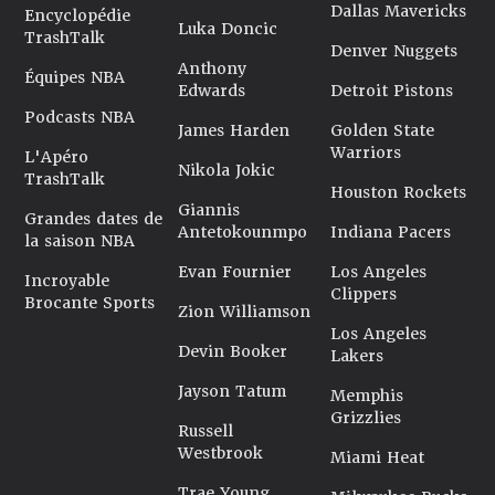
Dallas Mavericks
Encyclopédie
Luka Doncic
TrashTalk
Denver Nuggets
Anthony
Équipes NBA
Edwards
Detroit Pistons
Podcasts NBA
James Harden
Golden State
Warriors
L'Apéro
Nikola Jokic
TrashTalk
Houston Rockets
Giannis
Grandes dates de
Antetokounmpo
Indiana Pacers
la saison NBA
Evan Fournier
Los Angeles
Incroyable
Clippers
Brocante Sports
Zion Williamson
Los Angeles
Devin Booker
Lakers
Jayson Tatum
Memphis
Grizzlies
Russell
Westbrook
Miami Heat
Trae Young