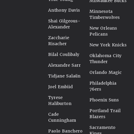
Milwaukee Bucks
Anthony Davis
Minnesota
Timberwolves
Shai Gilgeous-
Alexander
New Orleans
Pelicans
Zaccharie
Risacher
New York Knicks
Bilal Coulibaly
Oklahoma City
Thunder
Alexandre Sarr
Orlando Magic
Tidjane Salaün
Philadelphia
Joel Embiid
76ers
Tyrese
Phoenix Suns
Haliburton
Portland Trail
Cade
Blazers
Cunningham
Sacramento
Paolo Banchero
Kings