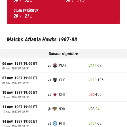
V
D
V
D
BILAN EXTÉRIEUR
20
·
21
V
D
Matchs
Atlanta Hawks
1987-88
Saison régulière
06 nov. 1987 19:00
ET
vs
WAS
V
114
-
97
07 nov. 1987 01:00
FR
07 nov. 1987 19:00
ET
vs
CLE
V
113
-
105
08 nov. 1987 01:00
FR
10 nov. 1987 19:00
ET
vs
CHI
D
95
-
105
11 nov. 1987 01:00
FR
11 nov. 1987 19:00
ET
@
NYK
V
93
-
94
12 nov. 1987 01:00
FR
14 nov. 1987 19:00
ET
vs
PHI
V
104
-
83
15 nov. 1987 01:00
FR