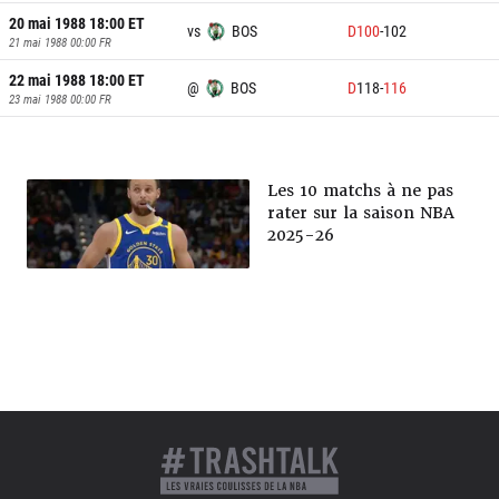
20 mai 1988 18:00
ET
vs
BOS
D
100
-
102
21 mai 1988 00:00
FR
22 mai 1988 18:00
ET
@
BOS
D
118
-
116
23 mai 1988 00:00
FR
Les 10 matchs à ne pas
rater sur la saison NBA
2025-26