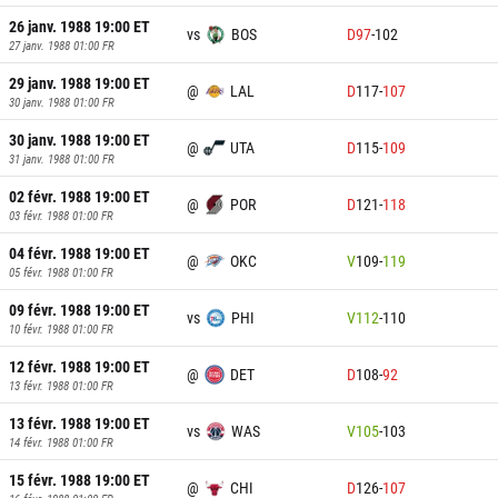
26 janv. 1988 19:00
ET
vs
BOS
D
97
-
102
27 janv. 1988 01:00
FR
29 janv. 1988 19:00
ET
@
LAL
D
117
-
107
30 janv. 1988 01:00
FR
30 janv. 1988 19:00
ET
@
UTA
D
115
-
109
31 janv. 1988 01:00
FR
02 févr. 1988 19:00
ET
@
POR
D
121
-
118
03 févr. 1988 01:00
FR
04 févr. 1988 19:00
ET
@
OKC
V
109
-
119
05 févr. 1988 01:00
FR
09 févr. 1988 19:00
ET
vs
PHI
V
112
-
110
10 févr. 1988 01:00
FR
12 févr. 1988 19:00
ET
@
DET
D
108
-
92
13 févr. 1988 01:00
FR
13 févr. 1988 19:00
ET
vs
WAS
V
105
-
103
14 févr. 1988 01:00
FR
15 févr. 1988 19:00
ET
@
CHI
D
126
-
107