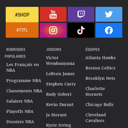
#SHOP
#TTFL
RUBRIQUES
JOUEURS
ÉQUIPES
POPULAIRES
Victor
Atlanta Hawks
Wembanyama
Les Français en
Boston Celtics
NBA
LeBron James
Brooklyn Nets
Programme NBA
Stephen Curry
Charlotte
Classements NBA
Rudy Gobert
Hornets
Salaires NBA
Kevin Durant
Chicago Bulls
Playoffs NBA
Ja Morant
Cleveland
Cavaliers
Dossiers NBA
Kyrie Irving