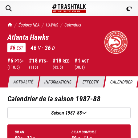
TrashTalk Actu NBA
Équipes NBA
HAWKS
Calendrier
Atlanta Hawks
46
·
36
#
6
V
D
EST
#
6
#
18
#
18
#
1
PTS+
PTS-
REB
AST
(
118.5
)
(
116
)
(
43.5
)
(
30.1
)
ACTUALITÉ
INFORMATIONS
EFFECTIF
CALENDRIER
Calendrier de la saison
1987-88
Saison 1987-88
BILAN
BILAN DOMICILE
50
·
32
30
·
11