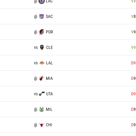
@
LAC
V
7
@
SAC
V
8
@
POR
V
9
vs
CLE
V
9
vs
LAL
D
9
@
MIA
D
9
vs
UTA
D
9
@
MIL
D
9
@
CHI
D
9