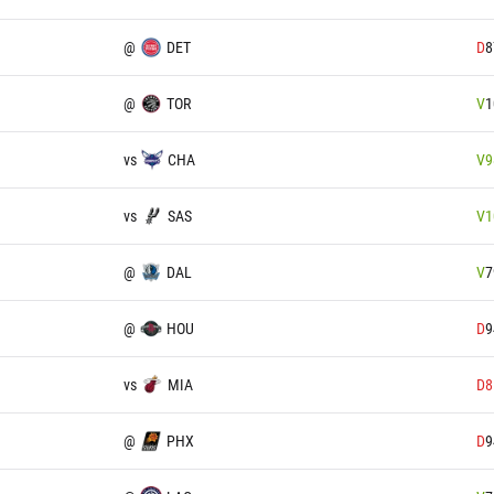
@
DET
D
8
@
TOR
V
1
vs
CHA
V
9
vs
SAS
V
1
@
DAL
V
7
@
HOU
D
9
vs
MIA
D
8
@
PHX
D
9