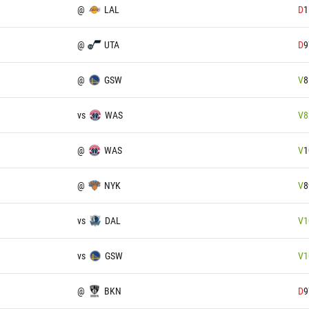
@
LAL
D
1
@
UTA
D
9
@
GSW
V
8
vs
WAS
V
8
@
WAS
V
1
@
NYK
V
8
vs
DAL
V
1
vs
GSW
V
1
@
BKN
D
9