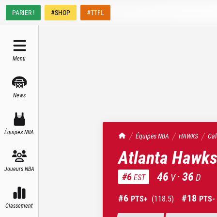
PARIER !
#SHOP
#TTFL
Menu
News
Équipes NBA
TrashTalk Actu NBA
Équipes NBA
HAWKS
Cal
Atlanta Hawk
Joueurs NBA
46
·
36
#
6
V
D
EST
#
6
#
18
PTS+
(
118.5
)
PTS-
Classement