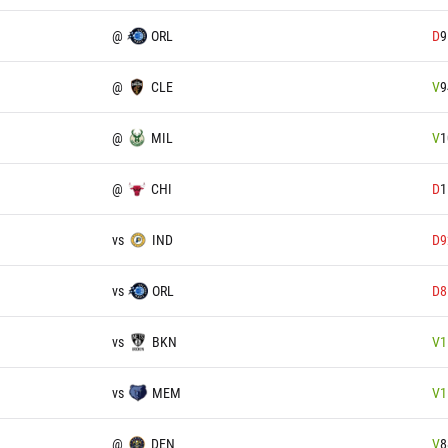
@
ORL
D
9
@
CLE
V
9
@
MIL
V
1
@
CHI
D
1
vs
IND
D
9
vs
ORL
D
8
vs
BKN
V
1
vs
MEM
V
1
@
DEN
V
8