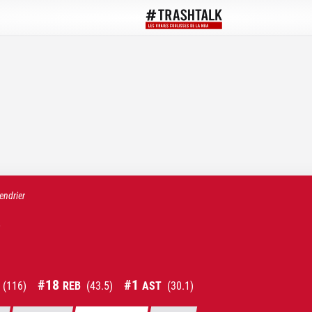
endrier
s
#
18
#
1
(
116
)
REB
(
43.5
)
AST
(
30.1
)