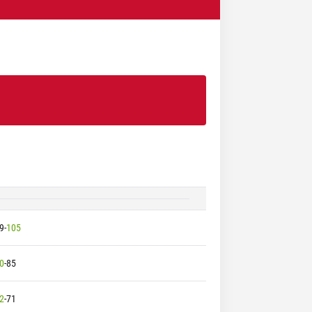
9
-
105
0
-
85
2
-
71