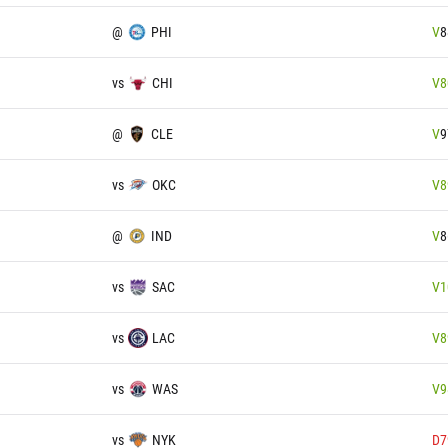
@
PHI
V
8
vs
CHI
V
8
@
CLE
V
9
vs
OKC
V
8
@
IND
V
8
vs
SAC
V
1
vs
LAC
V
8
vs
WAS
V
9
vs
NYK
D
7