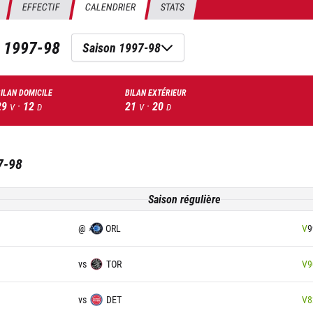
EFFECTIF
CALENDRIER
STATS
n
1997-98
Saison 1997-98
ILAN DOMICILE
BILAN EXTÉRIEUR
29
·
12
21
·
20
V
D
V
D
7-98
Saison régulière
@
ORL
V
9
vs
TOR
V
9
vs
DET
V
8