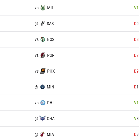
vs
MIL
V
1
@
SAS
D
9
vs
BOS
D
8
vs
POR
D
7
vs
PHX
D
9
@
MIN
D
1
vs
PHI
V
1
@
CHA
V
8
@
MIA
D
9