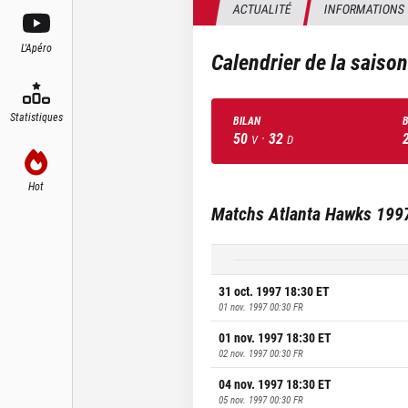
ACTUALITÉ
INFORMATIONS
L'Apéro
Calendrier de la saiso
Statistiques
BILAN
B
50
·
32
V
D
Hot
Matchs
Atlanta Hawks
199
31 oct. 1997 18:30
ET
01 nov. 1997 00:30
FR
01 nov. 1997 18:30
ET
02 nov. 1997 00:30
FR
04 nov. 1997 18:30
ET
05 nov. 1997 00:30
FR