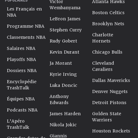
Victor
Atlanta Hawks
Wembanyama
Les Français en
Boston Celtics
NBA
LeBron James
Brooklyn Nets
Programme NBA
Stephen Curry
Charlotte
Classements NBA
Rudy Gobert
Hornets
Salaires NBA
Kevin Durant
Chicago Bulls
Playoffs NBA
Ja Morant
Cleveland
Cavaliers
Dossiers NBA
Kyrie Irving
Dallas Mavericks
Encyclopédie
Luka Doncic
TrashTalk
Denver Nuggets
Anthony
Équipes NBA
Edwards
Detroit Pistons
Podcasts NBA
James Harden
Golden State
Warriors
L'Apéro
Nikola Jokic
TrashTalk
Houston Rockets
Giannis