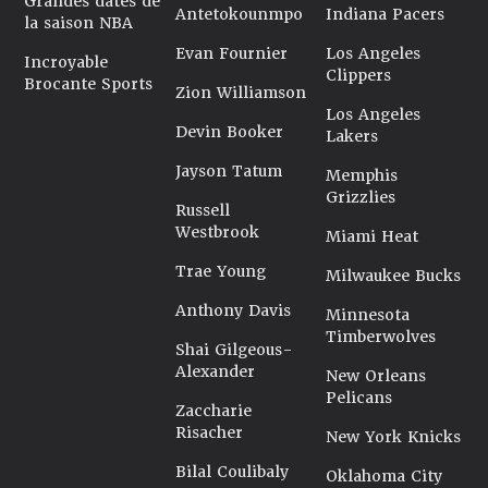
Grandes dates de
Antetokounmpo
Indiana Pacers
la saison NBA
Evan Fournier
Los Angeles
Incroyable
Clippers
Brocante Sports
Zion Williamson
Los Angeles
Devin Booker
Lakers
Jayson Tatum
Memphis
Grizzlies
Russell
Westbrook
Miami Heat
Trae Young
Milwaukee Bucks
Anthony Davis
Minnesota
Timberwolves
Shai Gilgeous-
Alexander
New Orleans
Pelicans
Zaccharie
Risacher
New York Knicks
Bilal Coulibaly
Oklahoma City