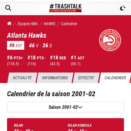
TrashTalk Actu NBA
Équipes NBA
HAWKS
Calendrier
Atlanta Hawks
46
·
36
#
6
V
D
EST
#
6
#
18
#
18
#
1
PTS+
PTS-
REB
AST
(
118.5
)
(
116
)
(
43.5
)
(
30.1
)
ACTUALITÉ
INFORMATIONS
EFFECTIF
CALENDRIER
Calendrier de la saison
2001-02
Saison 2001-02
BILAN
BILAN DOMICILE
33
·
49
23
·
19