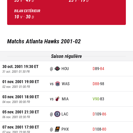
V
D
V
D
BILAN EXTÉRIEUR
10
·
30
V
D
Matchs
Atlanta Hawks
2001-02
Saison régulière
30 oct. 2001 19:30
ET
@
HOU
D
89
-
84
31 oct. 2001 01:30
FR
01 nov. 2001 19:00
ET
vs
WAS
D
88
-
98
02 nov. 2001 01:00
FR
03 nov. 2001 18:00
ET
vs
MIA
V
90
-
83
04 nov. 2001 00:00
FR
05 nov. 2001 21:30
ET
@
LAC
D
109
-
86
06 nov. 2001 03:30
FR
07 nov. 2001 17:00
ET
@
PHX
D
108
-
80
07 nov. 2001 23:00
FR