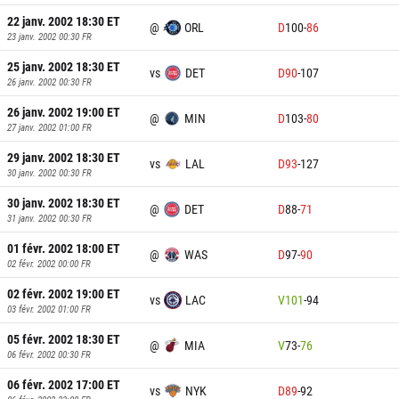
22 janv. 2002 18:30
ET
@
ORL
D
100
-
86
23 janv. 2002 00:30
FR
25 janv. 2002 18:30
ET
vs
DET
D
90
-
107
26 janv. 2002 00:30
FR
26 janv. 2002 19:00
ET
@
MIN
D
103
-
80
27 janv. 2002 01:00
FR
29 janv. 2002 18:30
ET
vs
LAL
D
93
-
127
30 janv. 2002 00:30
FR
30 janv. 2002 18:30
ET
@
DET
D
88
-
71
31 janv. 2002 00:30
FR
01 févr. 2002 18:00
ET
@
WAS
D
97
-
90
02 févr. 2002 00:00
FR
02 févr. 2002 19:00
ET
vs
LAC
V
101
-
94
03 févr. 2002 01:00
FR
05 févr. 2002 18:30
ET
@
MIA
V
73
-
76
06 févr. 2002 00:30
FR
06 févr. 2002 17:00
ET
vs
NYK
D
89
-
92