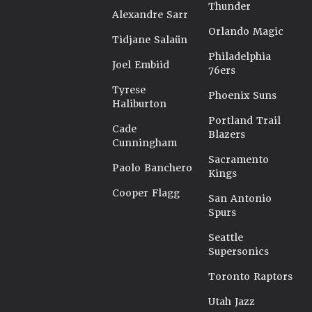
Thunder
Alexandre Sarr
Orlando Magic
Tidjane Salaün
Philadelphia
Joel Embiid
76ers
Tyrese
Phoenix Suns
Haliburton
Portland Trail
Cade
Blazers
Cunningham
Sacramento
Paolo Banchero
Kings
Cooper Flagg
San Antonio
Spurs
Seattle
Supersonics
Toronto Raptors
Utah Jazz