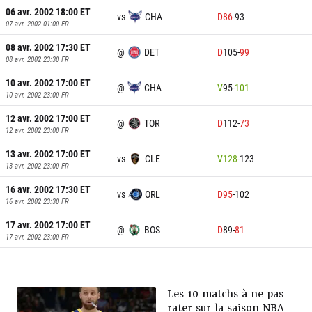
06 avr. 2002 18:00
ET
vs
CHA
D
86
-
93
07 avr. 2002 01:00
FR
08 avr. 2002 17:30
ET
@
DET
D
105
-
99
08 avr. 2002 23:30
FR
10 avr. 2002 17:00
ET
@
CHA
V
95
-
101
10 avr. 2002 23:00
FR
12 avr. 2002 17:00
ET
@
TOR
D
112
-
73
12 avr. 2002 23:00
FR
13 avr. 2002 17:00
ET
vs
CLE
V
128
-
123
13 avr. 2002 23:00
FR
16 avr. 2002 17:30
ET
vs
ORL
D
95
-
102
16 avr. 2002 23:30
FR
17 avr. 2002 17:00
ET
@
BOS
D
89
-
81
17 avr. 2002 23:00
FR
Les 10 matchs à ne pas
rater sur la saison NBA