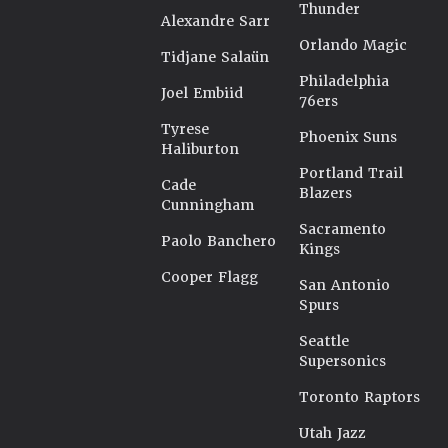
Thunder
Alexandre Sarr
Orlando Magic
Tidjane Salaün
Philadelphia
Joel Embiid
76ers
Tyrese
Phoenix Suns
Haliburton
Portland Trail
Cade
Blazers
Cunningham
Sacramento
Paolo Banchero
Kings
Cooper Flagg
San Antonio
Spurs
Seattle
Supersonics
Toronto Raptors
Utah Jazz