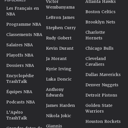
Victor
Atlanta Hawks
Wembanyama
Les Français en
Boston Celtics
NBA
LeBron James
Brooklyn Nets
Programme NBA
Stephen Curry
Charlotte
Classements NBA
Rudy Gobert
Hornets
Salaires NBA
Kevin Durant
Chicago Bulls
Playoffs NBA
Ja Morant
Cleveland
Cavaliers
Dossiers NBA
Kyrie Irving
Dallas Mavericks
Encyclopédie
Luka Doncic
TrashTalk
Denver Nuggets
Anthony
Équipes NBA
Edwards
Detroit Pistons
Podcasts NBA
James Harden
Golden State
Warriors
L'Apéro
Nikola Jokic
TrashTalk
Houston Rockets
Giannis