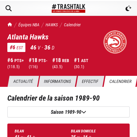
TrashTalk Actu NBA
Équipes NBA
HAWKS
Calendrier
Atlanta Hawks
46
·
36
#
6
V
D
EST
#
6
#
18
#
18
#
1
PTS+
PTS-
REB
AST
(
118.5
)
(
116
)
(
43.5
)
(
30.1
)
ACTUALITÉ
INFORMATIONS
EFFECTIF
CALENDRIER
Calendrier de la saison
1989-90
Saison 1989-90
BILAN
BILAN DOMICILE
41
·
41
25
·
16