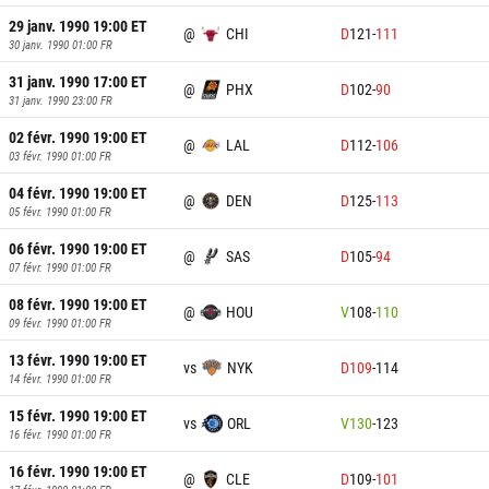
29 janv. 1990 19:00
ET
@
CHI
D
121
-
111
30 janv. 1990 01:00
FR
31 janv. 1990 17:00
ET
@
PHX
D
102
-
90
31 janv. 1990 23:00
FR
02 févr. 1990 19:00
ET
@
LAL
D
112
-
106
03 févr. 1990 01:00
FR
04 févr. 1990 19:00
ET
@
DEN
D
125
-
113
05 févr. 1990 01:00
FR
06 févr. 1990 19:00
ET
@
SAS
D
105
-
94
07 févr. 1990 01:00
FR
08 févr. 1990 19:00
ET
@
HOU
V
108
-
110
09 févr. 1990 01:00
FR
13 févr. 1990 19:00
ET
vs
NYK
D
109
-
114
14 févr. 1990 01:00
FR
15 févr. 1990 19:00
ET
vs
ORL
V
130
-
123
16 févr. 1990 01:00
FR
16 févr. 1990 19:00
ET
@
CLE
D
109
-
101