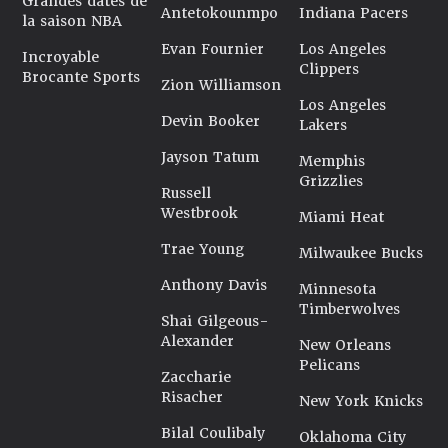
Grandes dates de
Antetokounmpo
Indiana Pacers
la saison NBA
Evan Fournier
Los Angeles
Incroyable
Clippers
Brocante Sports
Zion Williamson
Los Angeles
Devin Booker
Lakers
Jayson Tatum
Memphis
Grizzlies
Russell
Westbrook
Miami Heat
Trae Young
Milwaukee Bucks
Anthony Davis
Minnesota
Timberwolves
Shai Gilgeous-
Alexander
New Orleans
Pelicans
Zaccharie
Risacher
New York Knicks
Bilal Coulibaly
Oklahoma City