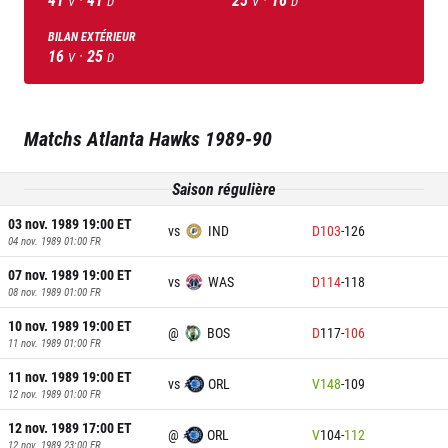
V
D
V
D
BILAN EXTÉRIEUR
16
·
25
V
D
Matchs
Atlanta Hawks
1989-90
Saison régulière
03 nov. 1989 19:00
ET
vs
IND
D
103
-
126
04 nov. 1989 01:00
FR
07 nov. 1989 19:00
ET
vs
WAS
D
114
-
118
08 nov. 1989 01:00
FR
10 nov. 1989 19:00
ET
@
BOS
D
117
-
106
11 nov. 1989 01:00
FR
11 nov. 1989 19:00
ET
vs
ORL
V
148
-
109
12 nov. 1989 01:00
FR
12 nov. 1989 17:00
ET
@
ORL
V
104
-
112
12 nov. 1989 23:00
FR