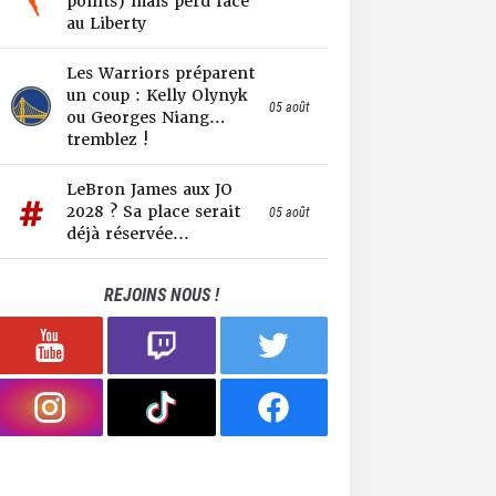
points) mais perd face
au Liberty
Les Warriors préparent
un coup : Kelly Olynyk
05 août
ou Georges Niang…
tremblez !
LeBron James aux JO
2028 ? Sa place serait
05 août
déjà réservée...
REJOINS NOUS !