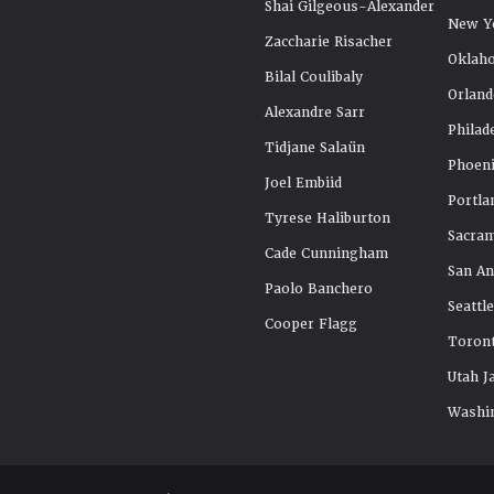
Shai Gilgeous-Alexander
New Y
Zaccharie Risacher
Oklah
Bilal Coulibaly
Orland
Alexandre Sarr
Philad
Tidjane Salaün
Phoeni
Joel Embiid
Portla
Tyrese Haliburton
Sacra
Cade Cunningham
San An
Paolo Banchero
Seattl
Cooper Flagg
Toront
Utah J
Washi