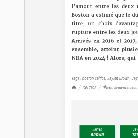
l’amour entre les deux
Boston a estimé que le d
titre, un choix davantag
rupture entre les deux jo
Arrivés en 2016 et 2017
ensemble, atteint plusie
NBA en 2024 ! Alors, qui 
Tags :
boston celtics
,
Jaylen Brown
,
Jay
TrashTalk Actu NBA
CELTICS
"Éternellement reco
Jaylen
Jay
BROWN
TA