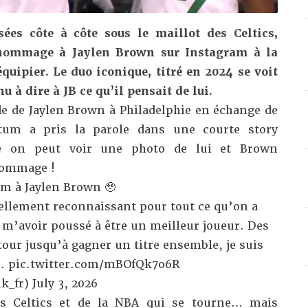
ées côte à côte sous le maillot des Celtics,
hommage à Jaylen Brown sur Instagram à la
quipier. Le duo iconique, titré en 2024 se voit
u à dire à JB ce qu’il pensait de lui.
de de Jaylen Brown à Philadelphie en échange de
tum a pris la parole dans une courte story
le on peut voir une photo de lui et Brown
hommage !
um à Jaylen Brown 🥹
rnellement reconnaissant pour tout ce qu’on a
m’avoir poussé à être un meilleur joueur. Des
our jusqu’à gagner un titre ensemble, je suis
t…
pic.twitter.com/mBOfQk7o6R
k_fr)
July 3, 2026
s Celtics et de la NBA qui se tourne… mais