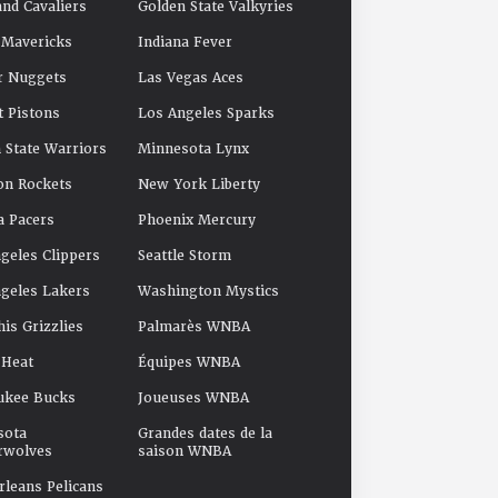
and Cavaliers
Golden State Valkyries
 Mavericks
Indiana Fever
r Nuggets
Las Vegas Aces
t Pistons
Los Angeles Sparks
 State Warriors
Minnesota Lynx
on Rockets
New York Liberty
a Pacers
Phoenix Mercury
geles Clippers
Seattle Storm
geles Lakers
Washington Mystics
s Grizzlies
Palmarès WNBA
 Heat
Équipes WNBA
ukee Bucks
Joueuses WNBA
sota
Grandes dates de la
rwolves
saison WNBA
leans Pelicans