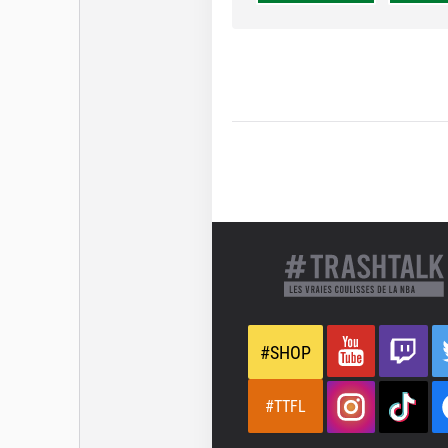
#SHOP
#TTFL