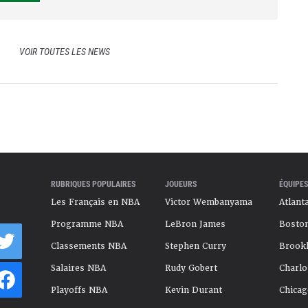
VOIR TOUTES LES NEWS
RUBRIQUES POPULAIRES
JOUEURS
ÉQUIPES
Les Français en NBA
Victor Wembanyama
Atlant
Programme NBA
LeBron James
Boston
Classements NBA
Stephen Curry
Brookl
Salaires NBA
Rudy Gobert
Charlo
Playoffs NBA
Kevin Durant
Chicag