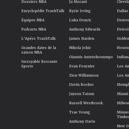
Dossiers NBA
Ja Morant
Clevel
Encyclopédie TrashTalk
Kyrie Irving
Dallas
Équipes NBA
Luka Doncic
Denve
Podcasts NBA
Anthony Edwards
Detroi
L'Apéro TrashTalk
James Harden
Golden
Grandes dates de la
Nikola Jokic
Houst
saison NBA
Giannis Antetokounmpo
Indian
Incroyable Brocante
Sports
Evan Fournier
Los An
Zion Williamson
Los An
Devin Booker
Memphi
Jayson Tatum
Miami
Russell Westbrook
Milwa
Trae Young
Minne
Timbe
Anthony Davis
New Or