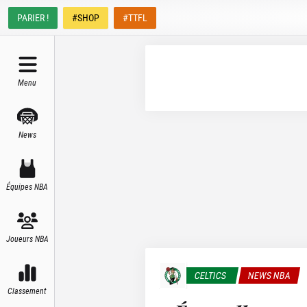
PARIER !
#SHOP
#TTFL
Menu
News
Équipes NBA
Joueurs NBA
CELTICS
NEWS NBA
Classement