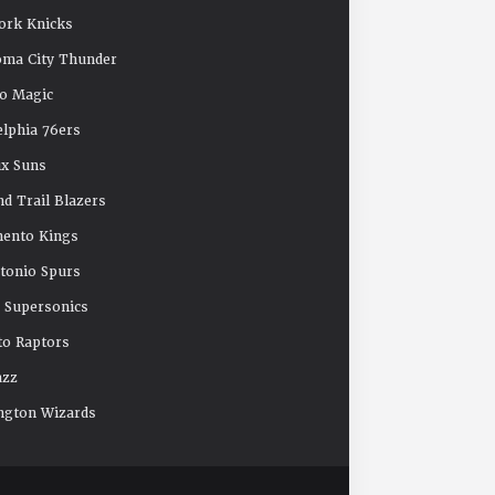
ork Knicks
oma City Thunder
o Magic
elphia 76ers
x Suns
nd Trail Blazers
mento Kings
tonio Spurs
e Supersonics
o Raptors
azz
ngton Wizards