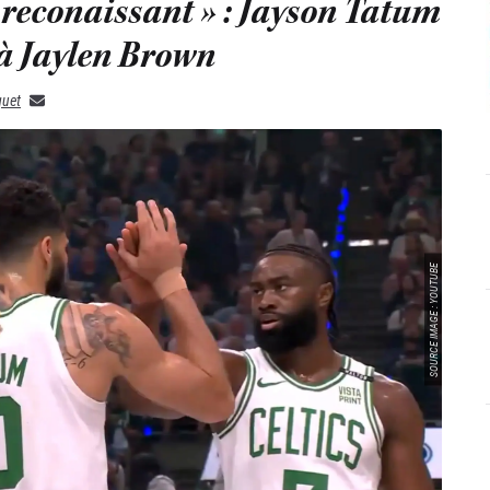
 reconaissant » : Jayson Tatum
 Jaylen Brown
quet
SOURCE IMAGE : YOUTUBE