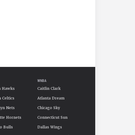
WNBA
a Hawks
Caitlin Clark
 Celtics
Atlanta Dream
yn Nets
Chicago Sky
tte Hornets
Connecticut Sun
o Bulls
Dallas Wings