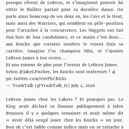
presque rêvent de LeBron, et s’imaginent pouvoir lui
offrir le théâtre parfait pour sa dernière danse. On
parle ainsi beaucoup de ses deux ex, les Cavs et le Heat,
mais aussi des Warriors, qui semblent en pôle-position
pour l’arracher à la concurrence. Les Nuggets ont fait
état hier de leur candidature, et ce matin c’est donc…
aux Knicks que certains insiders le voient finir sa
carrière. Imagine t’es champion NBA, et t’ajoutes
LeBron James à ton roster…
Et une rumeur de plus pour l’avenir de LeBron James.
Selon
@JakeLFischer
, les Knicks sont intéressés ! 🍎
pic.twitter.com/v9vPhCBAXs
— TrashTalk (@TrashTalk_fr)
July 2, 2026
LeBron James chez les Lakers ? Et pourquoi pas. Le
King avait déclaré sa flamme publiquement à Jalen
Brunson il y a quelques semaines et avait même dit
« avoir déjà songé jouer chez les Knicks » un jour.
Bon ok c’est faible comme indice mais on se rattache à