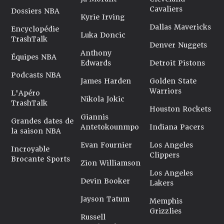
Cavaliers
Dossiers NBA
Kyrie Irving
Dallas Mavericks
Encyclopédie
Luka Doncic
TrashTalk
Denver Nuggets
Anthony
Équipes NBA
Edwards
Detroit Pistons
Podcasts NBA
James Harden
Golden State
Warriors
L'Apéro
Nikola Jokic
TrashTalk
Houston Rockets
Giannis
Grandes dates de
Antetokounmpo
Indiana Pacers
la saison NBA
Evan Fournier
Los Angeles
Incroyable
Clippers
Brocante Sports
Zion Williamson
Los Angeles
Devin Booker
Lakers
Jayson Tatum
Memphis
Grizzlies
Russell