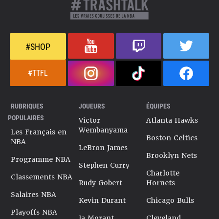
#SHOP
#TTFL
RUBRIQUES
JOUEURS
ÉQUIPES
POPULAIRES
Victor
Atlanta Hawks
Wembanyama
Les Français en
Boston Celtics
NBA
LeBron James
Brooklyn Nets
Programme NBA
Stephen Curry
Charlotte
Classements NBA
Rudy Gobert
Hornets
Salaires NBA
Kevin Durant
Chicago Bulls
Playoffs NBA
Ja Morant
Cleveland