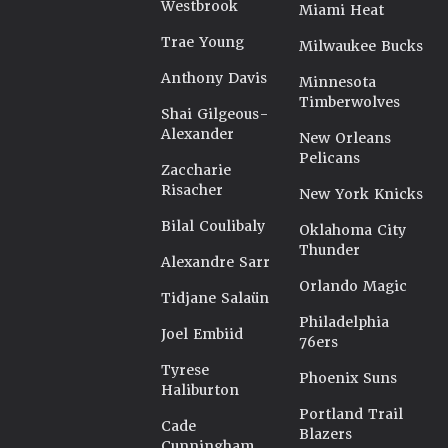
Westbrook
Miami Heat
Trae Young
Milwaukee Bucks
Anthony Davis
Minnesota
Timberwolves
Shai Gilgeous-
Alexander
New Orleans
Pelicans
Zaccharie
Risacher
New York Knicks
Bilal Coulibaly
Oklahoma City
Thunder
Alexandre Sarr
Orlando Magic
Tidjane Salaün
Philadelphia
Joel Embiid
76ers
Tyrese
Phoenix Suns
Haliburton
Portland Trail
Cade
Blazers
Cunningham