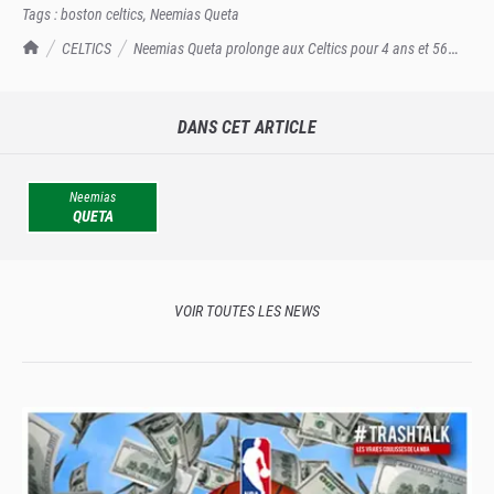
Tags :
boston celtics
,
Neemias Queta
TrashTalk Actu NBA
CELTICS
Neemias Queta prolonge aux Celtics pour 4 ans et 56
millions de dollars !
DANS CET ARTICLE
Neemias
QUETA
VOIR TOUTES LES NEWS