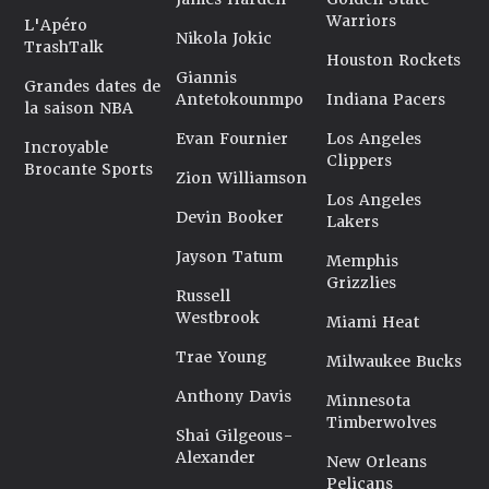
Warriors
L'Apéro
Nikola Jokic
TrashTalk
Houston Rockets
Giannis
Grandes dates de
Antetokounmpo
Indiana Pacers
la saison NBA
Evan Fournier
Los Angeles
Incroyable
Clippers
Brocante Sports
Zion Williamson
Los Angeles
Devin Booker
Lakers
Jayson Tatum
Memphis
Grizzlies
Russell
Westbrook
Miami Heat
Trae Young
Milwaukee Bucks
Anthony Davis
Minnesota
Timberwolves
Shai Gilgeous-
Alexander
New Orleans
Pelicans