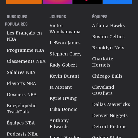
RUBRIQUES
JOUEURS
ÉQUIPES
POPULAIRES
Victor
Atlanta Hawks
Wembanyama
Les Français en
Boston Celtics
NBA
LeBron James
Brooklyn Nets
Programme NBA
Stephen Curry
Charlotte
Classements NBA
Rudy Gobert
Hornets
Salaires NBA
Kevin Durant
Chicago Bulls
Playoffs NBA
Ja Morant
Cleveland
Cavaliers
Dossiers NBA
Kyrie Irving
Dallas Mavericks
Encyclopédie
Luka Doncic
TrashTalk
Denver Nuggets
Anthony
Équipes NBA
Edwards
Detroit Pistons
Podcasts NBA
James Harden
Golden State