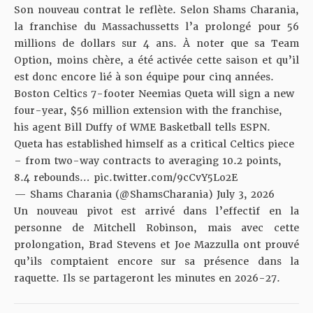
Son nouveau contrat le reflète. Selon
Shams Charania
,
la franchise du Massachussetts l’a prolongé pour 56
millions de dollars sur 4 ans. À noter que sa Team
Option, moins chère, a été activée cette saison et qu’il
est donc encore lié à son équipe pour cinq années.
Boston Celtics 7-footer Neemias Queta will sign a new
four-year, $56 million extension with the franchise,
his agent Bill Duffy of WME Basketball tells ESPN.
Queta has established himself as a critical Celtics piece
– from two-way contracts to averaging 10.2 points,
8.4 rebounds…
pic.twitter.com/9cCvY5Lo2E
— Shams Charania (@ShamsCharania)
July 3, 2026
Un nouveau pivot est arrivé dans l’effectif en la
personne de Mitchell Robinson, mais avec cette
prolongation, Brad Stevens et Joe Mazzulla ont prouvé
qu’ils comptaient encore sur sa présence dans la
raquette. Ils se partageront les minutes en 2026-27.