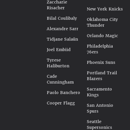
Zaccharie
Risacher
New York Knicks
Bilal Coulibaly
Oklahoma City
Thunder
Alexandre Sarr
Orlando Magic
Tidjane Salaün
Philadelphia
Joel Embiid
76ers
Tyrese
Phoenix Suns
Haliburton
Portland Trail
Cade
Blazers
Cunningham
Sacramento
Paolo Banchero
Kings
Cooper Flagg
San Antonio
Spurs
Seattle
Supersonics