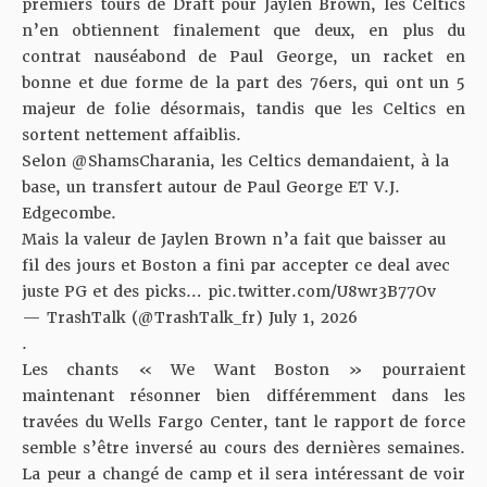
premiers tours de Draft pour Jaylen Brown, les Celtics
n’en obtiennent finalement que deux, en plus du
contrat nauséabond de Paul George, un racket en
bonne et due forme de la part des 76ers, qui ont un 5
majeur de folie désormais, tandis que les Celtics en
sortent nettement affaiblis.
Selon
@ShamsCharania
, les Celtics demandaient, à la
base, un transfert autour de Paul George ET V.J.
Edgecombe.
Mais la valeur de Jaylen Brown n’a fait que baisser au
fil des jours et Boston a fini par accepter ce deal avec
juste PG et des picks…
pic.twitter.com/U8wr3B77Ov
— TrashTalk (@TrashTalk_fr)
July 1, 2026
.
Les chants « We Want Boston » pourraient
maintenant résonner bien différemment dans les
travées du Wells Fargo Center, tant le rapport de force
semble s’être inversé au cours des dernières semaines.
La peur a changé de camp et il sera intéressant de voir