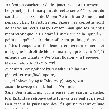
« C’est un cauchemar de les jouer. » – Brett Brown
Le principal fait marquant de cette série ? Le shoot du
parking au buzzer de Marco Belinelli au Game 3, qui
pensait offrir la victoire aux Sixers, les confettis sont
de sortie au Wells Fargo Center. Sauf que les ralentis
montreront que le tir était à l’intérieur de la ligne à 3-
points et qu’il faudra donc aller en prolongations. Les
Celtics l’emportent finalement en terrain ennemi et
ont gagné le droit de bien se marrer, après avoir (déjà)
entendu des chants « We Want Boston » à l’époque.
Marco Belinelli FORCES OT!
🎉 confetti everywhere by mistake
#PhilaUnite
pic.twitter.com/bKdoBp8Rc5
— Jeff Skversky (@JeffSkversky)
May 5, 2018
2020 : le sweep dans la bulle d’Orlando
Sans Ben Simmons, qui a passé une saison blanche,
Joel Embiid se retrouve cette fois-ci très seul et ne peut
rien face à la puissance des C’s qui ne feront qu’une