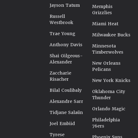
Jayson Tatum
Memphis
Grizzlies
Russell
Westbrook
Miami Heat
Trae Young
Milwaukee Bucks
Anthony Davis
Minnesota
Timberwolves
Shai Gilgeous-
Alexander
New Orleans
Pelicans
Zaccharie
Risacher
New York Knicks
Bilal Coulibaly
Oklahoma City
Thunder
Alexandre Sarr
Orlando Magic
Tidjane Salaün
Philadelphia
Joel Embiid
76ers
Tyrese
Phoenix Suns