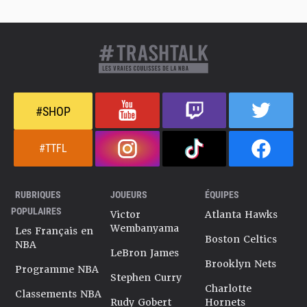
#SHOP
#TTFL
RUBRIQUES
JOUEURS
ÉQUIPES
POPULAIRES
Victor
Atlanta Hawks
Wembanyama
Les Français en
Boston Celtics
NBA
LeBron James
Brooklyn Nets
Programme NBA
Stephen Curry
Charlotte
Classements NBA
Rudy Gobert
Hornets