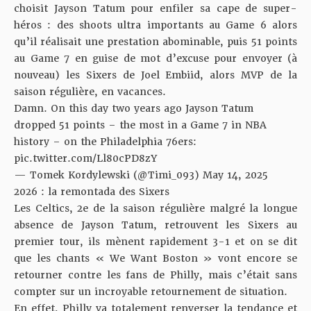
choisit Jayson Tatum pour enfiler sa cape de super-
héros : des shoots ultra importants au Game 6 alors
qu’il réalisait une prestation abominable, puis 51 points
au Game 7 en guise de mot d’excuse pour envoyer (à
nouveau) les Sixers de Joel Embiid, alors MVP de la
saison régulière, en vacances.
Damn. On this day two years ago Jayson Tatum
dropped 51 points – the most in a Game 7 in NBA
history – on the Philadelphia 76ers:
pic.twitter.com/Ll80cPD8zY
— Tomek Kordylewski (@Timi_093)
May 14, 2025
2026 : la remontada des Sixers
Les Celtics, 2e de la saison régulière malgré la longue
absence de Jayson Tatum, retrouvent les Sixers au
premier tour, ils mènent rapidement 3-1 et on se dit
que les chants « We Want Boston » vont encore se
retourner contre les fans de Philly, mais c’était sans
compter sur un incroyable retournement de situation.
En effet, Philly va totalement renverser la tendance et