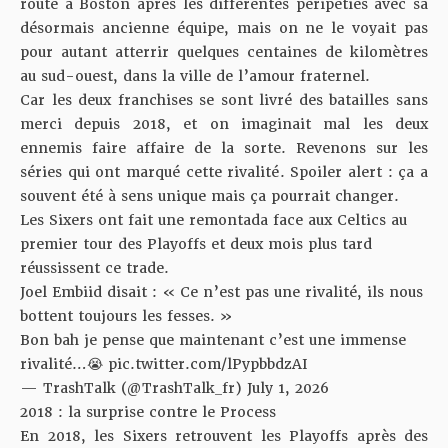
route à Boston après les différentes péripéties avec sa
désormais ancienne équipe, mais on ne le voyait pas
pour autant atterrir quelques centaines de kilomètres
au sud-ouest, dans la ville de l’amour fraternel.
Car les deux franchises se sont livré des batailles sans
merci depuis 2018, et on imaginait mal les deux
ennemis faire affaire de la sorte. Revenons sur les
séries qui ont marqué cette rivalité. Spoiler alert : ça a
souvent été à sens unique mais ça pourrait changer.
Les Sixers ont fait une remontada face aux Celtics au
premier tour des Playoffs et deux mois plus tard
réussissent ce trade.
Joel Embiid disait : « Ce n’est pas une rivalité, ils nous
bottent toujours les fesses. »
Bon bah je pense que maintenant c’est une immense
rivalité…😭
pic.twitter.com/lPypbbdzAI
— TrashTalk (@TrashTalk_fr)
July 1, 2026
2018 : la surprise contre le Process
En 2018, les Sixers retrouvent les Playoffs après des