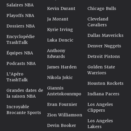
Salaires NBA
Kevin Durant
Chicago Bulls
Playoffs NBA
Ja Morant
Cleveland
Cavaliers
Dossiers NBA
Kyrie Irving
Dallas Mavericks
Encyclopédie
Luka Doncic
TrashTalk
Denver Nuggets
Anthony
Équipes NBA
Edwards
Detroit Pistons
Podcasts NBA
James Harden
Golden State
Warriors
L'Apéro
Nikola Jokic
TrashTalk
Houston Rockets
Giannis
Grandes dates de
Antetokounmpo
Indiana Pacers
la saison NBA
Evan Fournier
Los Angeles
Incroyable
Clippers
Brocante Sports
Zion Williamson
Los Angeles
Devin Booker
Lakers