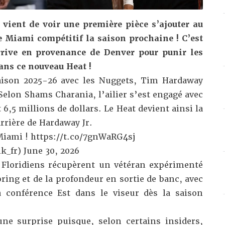
ient de voir une première pièce s’ajouter au
e Miami compétitif la saison prochaine ! C’est
rive en provenance de Denver pour punir les
dans ce nouveau Heat !
aison 2025-26 avec les
Nuggets, Tim Hardaway
 Selon
Shams Charania
, l’ailier s’est engagé avec
6,5 millions de dollars. Le Heat devient ainsi la
arrière de Hardaway Jr.
 Miami !
https://t.co/7gnWaRG4sj
k_fr)
June 30, 2026
s Floridiens récupèrent un vétéran expérimenté
ring et de la profondeur en sortie de banc, avec
 conférence Est dans le viseur dès la saison
une surprise puisque, selon certains insiders,