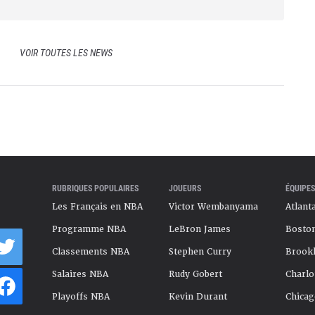
VOIR TOUTES LES NEWS
RUBRIQUES POPULAIRES
JOUEURS
ÉQUIPES
Les Français en NBA
Victor Wembanyama
Atlant
Programme NBA
LeBron James
Boston
Classements NBA
Stephen Curry
Brookl
Salaires NBA
Rudy Gobert
Charlo
Playoffs NBA
Kevin Durant
Chicag