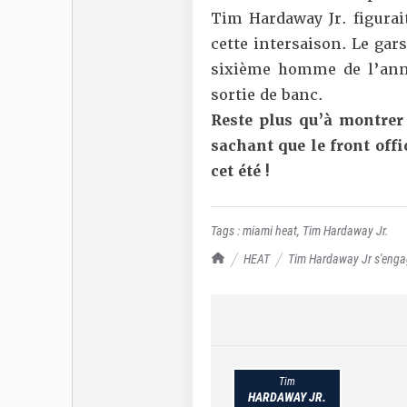
Tim Hardaway Jr. figurai
cette intersaison. Le gar
sixième homme de l’anné
sortie de banc.
Reste plus qu’à montrer
sachant que le front off
cet été !
Tags :
miami heat
,
Tim Hardaway Jr.
TrashTalk Actu NBA
HEAT
Tim Hardaway Jr s'engage
Tim
HARDAWAY JR.