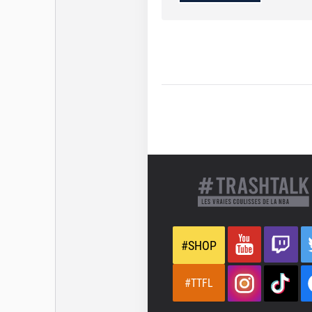
#SHOP
#TTFL