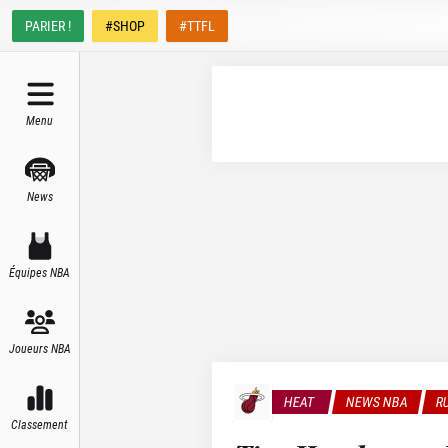
PARIER !
#SHOP
#TTFL
Menu
News
Équipes NBA
Joueurs NBA
HEAT
NEWS NBA
R
Classement