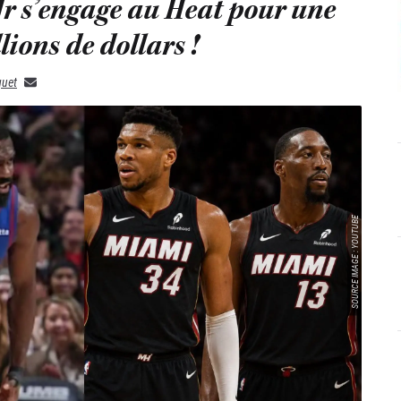
r s’engage au Heat pour une
lions de dollars !
quet
SOURCE IMAGE : YOUTUBE