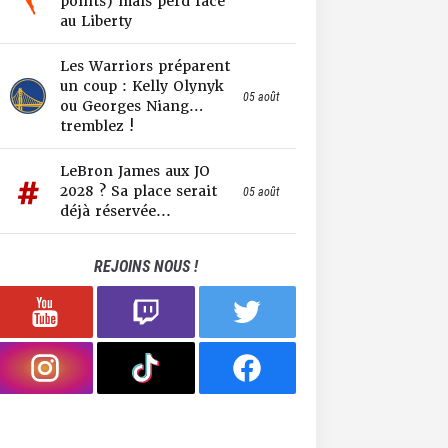
points) mais perd face
au Liberty
Les Warriors préparent
un coup : Kelly Olynyk
05 août
ou Georges Niang…
tremblez !
LeBron James aux JO
2028 ? Sa place serait
05 août
déjà réservée...
REJOINS NOUS !