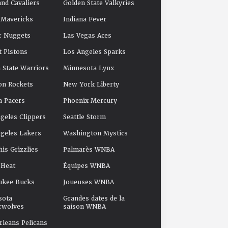
and Cavaliers
Golden State Valkyries
 Mavericks
Indiana Fever
r Nuggets
Las Vegas Aces
t Pistons
Los Angeles Sparks
 State Warriors
Minnesota Lynx
on Rockets
New York Liberty
a Pacers
Phoenix Mercury
geles Clippers
Seattle Storm
geles Lakers
Washington Mystics
s Grizzlies
Palmarès WNBA
 Heat
Équipes WNBA
ukee Bucks
Joueuses WNBA
sota
Grandes dates de la
rwolves
saison WNBA
leans Pelicans