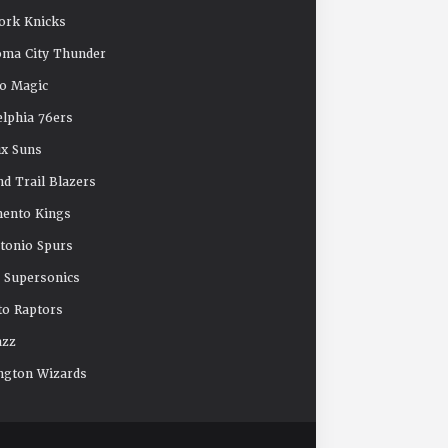
ork Knicks
oma City Thunder
o Magic
elphia 76ers
x Suns
nd Trail Blazers
mento Kings
tonio Spurs
e Supersonics
o Raptors
azz
ngton Wizards