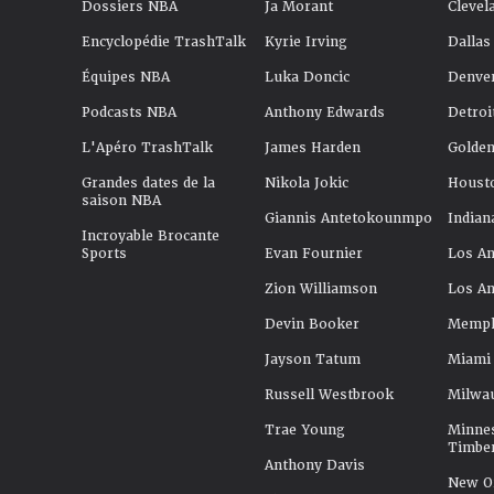
Dossiers NBA
Ja Morant
Clevel
Encyclopédie TrashTalk
Kyrie Irving
Dallas
Équipes NBA
Luka Doncic
Denve
Podcasts NBA
Anthony Edwards
Detroi
L'Apéro TrashTalk
James Harden
Golden
Grandes dates de la
Nikola Jokic
Houst
saison NBA
Giannis Antetokounmpo
Indian
Incroyable Brocante
Sports
Evan Fournier
Los An
Zion Williamson
Los An
Devin Booker
Memphi
Jayson Tatum
Miami
Russell Westbrook
Milwa
Trae Young
Minne
Timbe
Anthony Davis
New Or