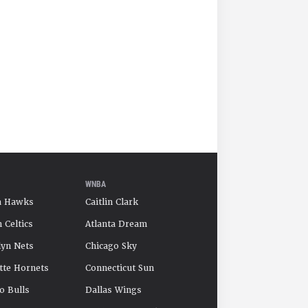
WNBA
a Hawks
Caitlin Clark
 Celtics
Atlanta Dream
yn Nets
Chicago Sky
tte Hornets
Connecticut Sun
o Bulls
Dallas Wings