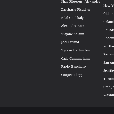
Shai Gilgeous-Alexander
New Y
Zaccharie Risacher
Oklah
Bilal Coulibaly
Orland
Alexandre Sarr
Philad
Tidjane Salaün
Phoeni
Joel Embiid
Portla
Tyrese Haliburton
Sacra
Cade Cunningham
San An
Paolo Banchero
Seattl
Cooper Flagg
Toront
Utah J
Washi