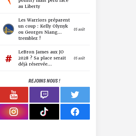
points) mais perd face
au Liberty
Les Warriors préparent
un coup : Kelly Olynyk
05 août
ou Georges Niang…
tremblez !
LeBron James aux JO
2028 ? Sa place serait
05 août
déjà réservée...
REJOINS NOUS !