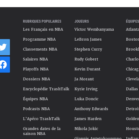
RUBRIQUES POPULAIRES
JOUEURS
ÉQUIPES
Les Français en NBA
Victor Wembanyama
Atlant
Programme NBA
LeBron James
Boston
Classements NBA
Stephen Curry
Brookl
Salaires NBA
Rudy Gobert
Charlo
Playoffs NBA
Kevin Durant
Chicag
Dossiers NBA
Ja Morant
Clevel
Encyclopédie TrashTalk
Kyrie Irving
Dallas
Équipes NBA
Luka Doncic
Denve
Podcasts NBA
Anthony Edwards
Detroi
L'Apéro TrashTalk
James Harden
Golden
Grandes dates de la
Nikola Jokic
Houst
saison NBA
Giannis Antetokounmpo
Indian