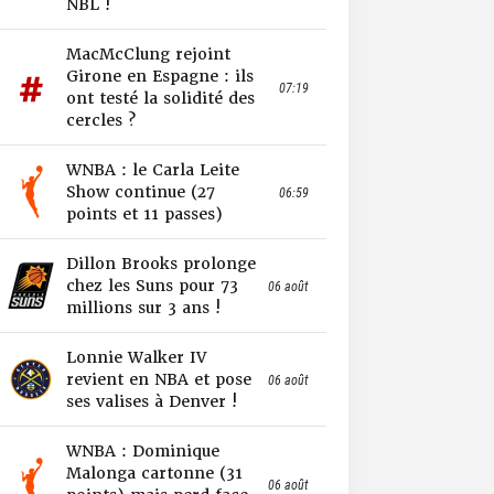
NBL !
MacMcClung rejoint
Girone en Espagne : ils
07:19
ont testé la solidité des
cercles ?
WNBA : le Carla Leite
Show continue (27
06:59
points et 11 passes)
Dillon Brooks prolonge
chez les Suns pour 73
06 août
millions sur 3 ans !
Lonnie Walker IV
revient en NBA et pose
06 août
ses valises à Denver !
WNBA : Dominique
Malonga cartonne (31
06 août