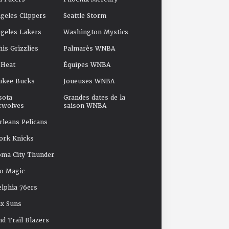
geles Clippers
Seattle Storm
geles Lakers
Washington Mystics
s Grizzlies
Palmarès WNBA
 Heat
Équipes WNBA
ukee Bucks
Joueuses WNBA
sota
Grandes dates de la
rwolves
saison WNBA
leans Pelicans
ork Knicks
oma City Thunder
o Magic
elphia 76ers
x Suns
nd Trail Blazers