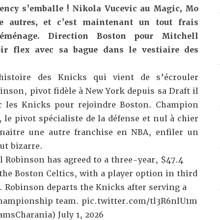
gency s’emballe ! Nikola Vucevic au Magic, Mo
 autres, et c’est maintenant un tout frais
ménage. Direction Boston pour Mitchell
ir flex avec sa bague dans le vestiaire des
histoire des Knicks qui vient de s’écrouler
inson, pivot fidèle à New York depuis sa Draft il
nc les Knicks pour rejoindre Boston. Champion
le pivot spécialiste de la défense et nul à chier
naitre une autre franchise en NBA, enfiler un
out bizarre.
l Robinson has agreed to a three-year, $47.4
the Boston Celtics, with a player option in third
. Robinson departs the Knicks after serving a
 championship team.
pic.twitter.com/tl3R6nlU1m
amsCharania)
July 1, 2026