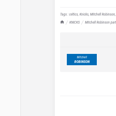
Tags :
celtics
,
Knicks
,
Mitchell Robinson
TrashTalk Actu NBA
KNICKS
Mitchell Robinson part
Mitchell
ROBINSON