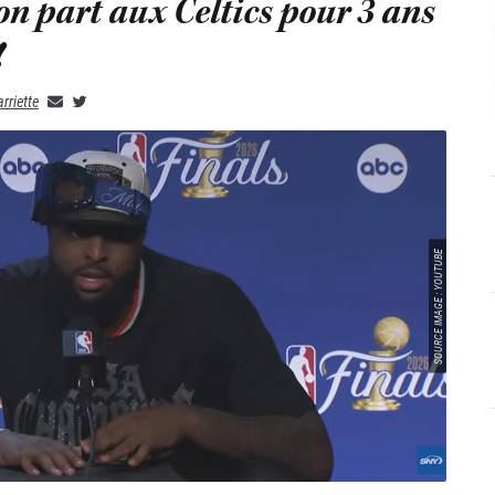
on part aux Celtics pour 3 ans
!
rriette
SOURCE IMAGE : YOUTUBE