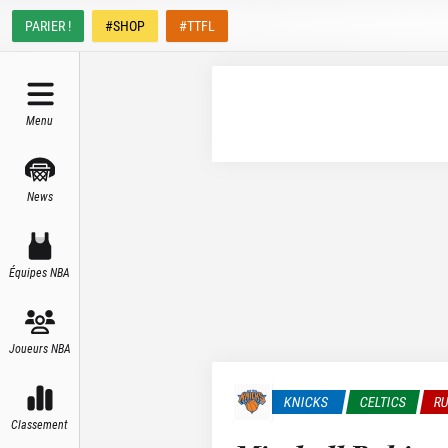
PARIER !
#SHOP
#TTFL
Menu
News
Équipes NBA
Joueurs NBA
KNICKS
CELTICS
RU
Classement