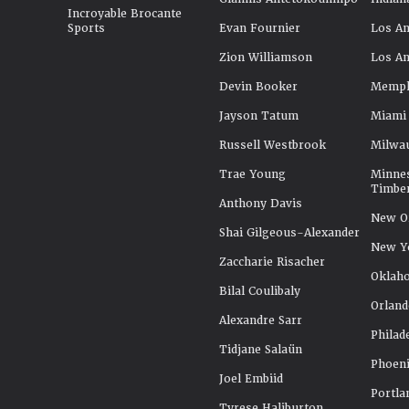
Incroyable Brocante
Sports
Evan Fournier
Los An
Zion Williamson
Los An
Devin Booker
Memphi
Jayson Tatum
Miami
Russell Westbrook
Milwa
Trae Young
Minne
Timbe
Anthony Davis
New Or
Shai Gilgeous-Alexander
New Y
Zaccharie Risacher
Oklah
Bilal Coulibaly
Orland
Alexandre Sarr
Philad
Tidjane Salaün
Phoeni
Joel Embiid
Portla
Tyrese Haliburton