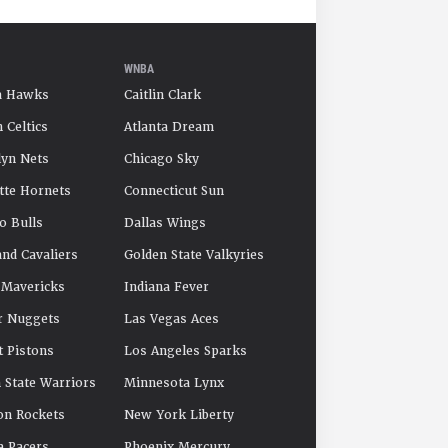
WNBA
a Hawks
Caitlin Clark
 Celtics
Atlanta Dream
yn Nets
Chicago Sky
tte Hornets
Connecticut Sun
o Bulls
Dallas Wings
and Cavaliers
Golden State Valkyries
 Mavericks
Indiana Fever
r Nuggets
Las Vegas Aces
t Pistons
Los Angeles Sparks
 State Warriors
Minnesota Lynx
on Rockets
New York Liberty
a Pacers
Phoenix Mercury