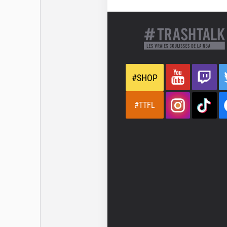
#SHOP
#TTFL