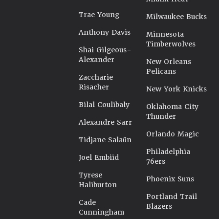
Trae Young
Milwaukee Bucks
Anthony Davis
Minnesota
Timberwolves
Shai Gilgeous-
Alexander
New Orleans
Pelicans
Zaccharie
Risacher
New York Knicks
Bilal Coulibaly
Oklahoma City
Thunder
Alexandre Sarr
Orlando Magic
Tidjane Salaün
Philadelphia
Joel Embiid
76ers
Tyrese
Phoenix Suns
Haliburton
Portland Trail
Cade
Blazers
Cunningham