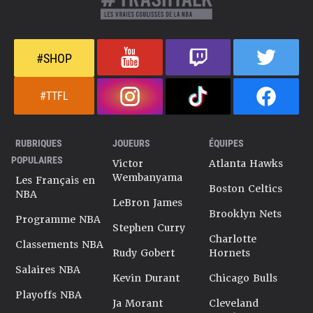
#SHOP
#TTFL
RUBRIQUES
JOUEURS
ÉQUIPES
POPULAIRES
Victor
Atlanta Hawks
Wembanyama
Les Français en
Boston Celtics
NBA
LeBron James
Brooklyn Nets
Programme NBA
Stephen Curry
Charlotte
Classements NBA
Rudy Gobert
Hornets
Salaires NBA
Kevin Durant
Chicago Bulls
Playoffs NBA
Ja Morant
Cleveland