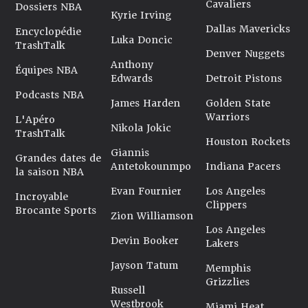
Cavaliers
Dossiers NBA
Kyrie Irving
Dallas Mavericks
Encyclopédie
Luka Doncic
TrashTalk
Denver Nuggets
Anthony
Équipes NBA
Edwards
Detroit Pistons
Podcasts NBA
James Harden
Golden State
Warriors
L'Apéro
Nikola Jokic
TrashTalk
Houston Rockets
Giannis
Grandes dates de
Antetokounmpo
Indiana Pacers
la saison NBA
Evan Fournier
Los Angeles
Incroyable
Clippers
Brocante Sports
Zion Williamson
Los Angeles
Devin Booker
Lakers
Jayson Tatum
Memphis
Grizzlies
Russell
Westbrook
Miami Heat