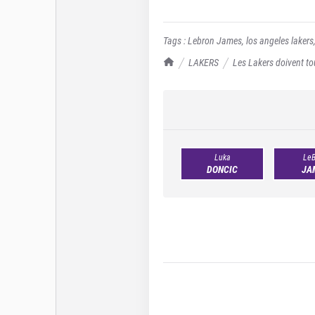
Tags :
Lebron James
,
los angeles lakers
TrashTalk Actu NBA
LAKERS
Les Lakers doivent to
Luka
LeB
DONCIC
JA