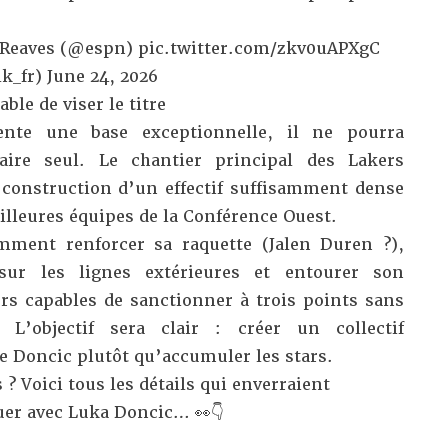
Reaves (
@espn
)
pic.twitter.com/zkv0uAPXgC
k_fr)
June 24, 2026
ble de viser le titre
ente une base exceptionnelle, il ne pourra
ire seul. Le chantier principal des Lakers
construction d’un effectif suffisamment dense
eilleures équipes de la Conférence Ouest.
mment renforcer sa raquette (Jalen Duren ?),
sur les lignes extérieures et entourer son
urs capables de sanctionner à trois points sans
 L’objectif sera clair : créer un collectif
 Doncic plutôt qu’accumuler les stars.
? Voici tous les détails qui enverraient
ouer avec Luka Doncic… 👀👇