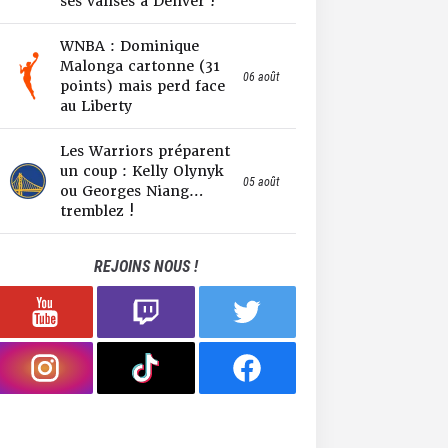
ses valises à Denver !
WNBA : Dominique
Malonga cartonne (31
06 août
points) mais perd face
au Liberty
Les Warriors préparent
un coup : Kelly Olynyk
05 août
ou Georges Niang…
tremblez !
REJOINS NOUS !