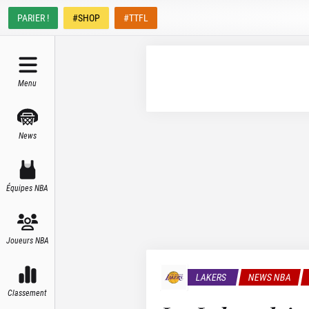
PARIER !
#SHOP
#TTFL
Menu
News
Équipes NBA
Joueurs NBA
LAKERS
NEWS NBA
Classement