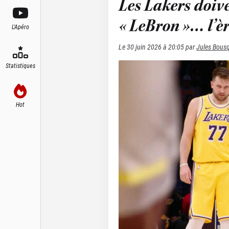
Les Lakers doiv
« LeBron »… l’è
L'Apéro
Le
30 juin 2026 à 20:05
par
Jules Bous
Statistiques
Hot