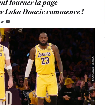
ent tourner la page
re Luka Doncic commence !
quet
SOURCE IMAGE : YOUTUBE