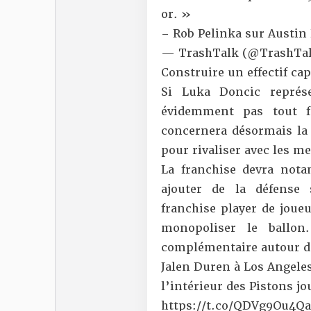
or. »
– Rob Pelinka sur Austin 
— TrashTalk (@TrashTal
Construire un effectif capa
Si Luka Doncic représ
évidemment pas tout fa
concernera désormais la 
pour rivaliser avec les m
La franchise devra nota
ajouter de la défense 
franchise player de joue
monopoliser le ballon.
complémentaire autour de
Jalen Duren à Los Angeles 
l’intérieur des Pistons j
https://t.co/QDVg9Ou4Qa