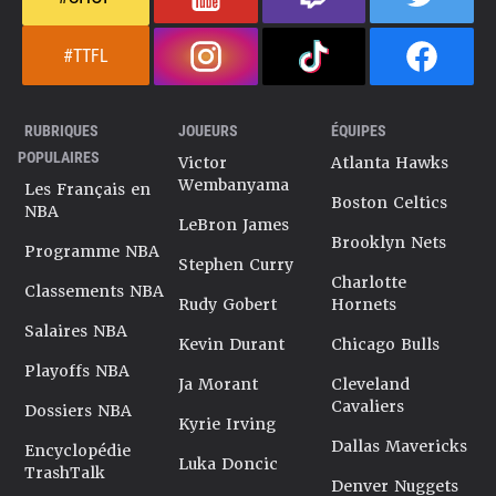
#TTFL
RUBRIQUES
JOUEURS
ÉQUIPES
POPULAIRES
Victor
Atlanta Hawks
Wembanyama
Les Français en
Boston Celtics
NBA
LeBron James
Brooklyn Nets
Programme NBA
Stephen Curry
Charlotte
Classements NBA
Rudy Gobert
Hornets
Salaires NBA
Kevin Durant
Chicago Bulls
Playoffs NBA
Ja Morant
Cleveland
Cavaliers
Dossiers NBA
Kyrie Irving
Dallas Mavericks
Encyclopédie
Luka Doncic
TrashTalk
Denver Nuggets