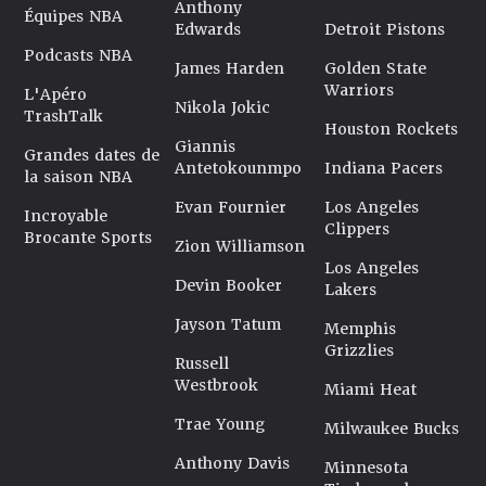
Anthony
Équipes NBA
Edwards
Detroit Pistons
Podcasts NBA
James Harden
Golden State
Warriors
L'Apéro
Nikola Jokic
TrashTalk
Houston Rockets
Giannis
Grandes dates de
Antetokounmpo
Indiana Pacers
la saison NBA
Evan Fournier
Los Angeles
Incroyable
Clippers
Brocante Sports
Zion Williamson
Los Angeles
Devin Booker
Lakers
Jayson Tatum
Memphis
Grizzlies
Russell
Westbrook
Miami Heat
Trae Young
Milwaukee Bucks
Anthony Davis
Minnesota