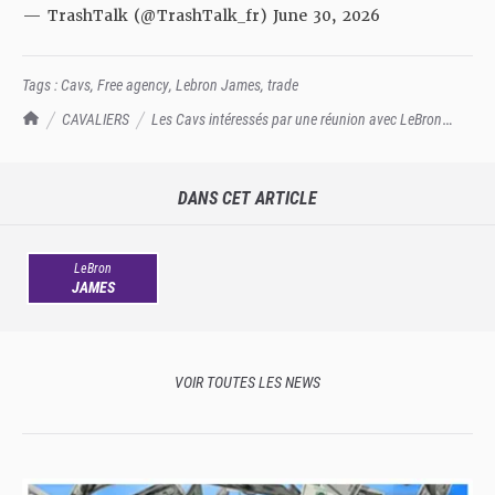
— TrashTalk (@TrashTalk_fr)
June 30, 2026
Tags :
Cavs
,
Free agency
,
Lebron James
,
trade
TrashTalk Actu NBA
CAVALIERS
Les Cavs intéressés par une réunion avec LeBron
James !
DANS CET ARTICLE
LeBron
JAMES
VOIR TOUTES LES NEWS