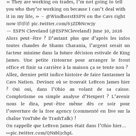
« They are working on trades, I’m not going to tell
you who they’re working on because I can’t deal with
it in my life, » –
@WindhorstESPN
on the Cavs right
now 🤣🤣🤣
pic.twitter.com/63ZDbNcw3y
— ESPN Cleveland (@ESPNCleveland)
June 30, 2026
Alors peut-être ? D’autant plus que d’après les infos
toutes chaudes de Shams Charania, l’argent serait un
facteur minime dans la future décision estivale de King
James. Une petite ristourne pour arranger le front
office et finir sa carrière à la maison ça se tente non ?
Allez, dernier petit indice histoire de faire fantasmer la
Cavs Nation. Devinez où se trouvait LeBron James hier
? Oui oui, dans l’Ohio au volant de sa caisse.
Complotisme ou simple analyse d’Hexpert ? L’avenir
nous le dira, peut-être même dès ce soir pour
l’ouverture de la free agency (commenté en live sur la
chaîne YouTube de TrashTalk) !
On rappelle que LeBron James était dans l’Ohio hier…
👀
pic.twitter.com/QNxbl3chpL