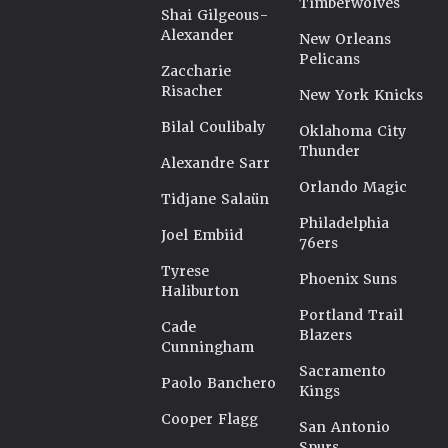
Timberwolves
Shai Gilgeous-
Alexander
New Orleans
Pelicans
Zaccharie
Risacher
New York Knicks
Bilal Coulibaly
Oklahoma City
Thunder
Alexandre Sarr
Orlando Magic
Tidjane Salaün
Philadelphia
Joel Embiid
76ers
Tyrese
Phoenix Suns
Haliburton
Portland Trail
Cade
Blazers
Cunningham
Sacramento
Paolo Banchero
Kings
Cooper Flagg
San Antonio
Spurs