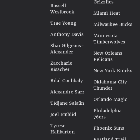
Grizzlies
Russell
Westbrook
Miami Heat
Trae Young
Milwaukee Bucks
Anthony Davis
Minnesota
Timberwolves
Shai Gilgeous-
Alexander
New Orleans
Pelicans
Zaccharie
Risacher
New York Knicks
Bilal Coulibaly
Oklahoma City
Thunder
Alexandre Sarr
Orlando Magic
Tidjane Salaün
Philadelphia
Joel Embiid
76ers
Tyrese
Phoenix Suns
Haliburton
Portland Trail