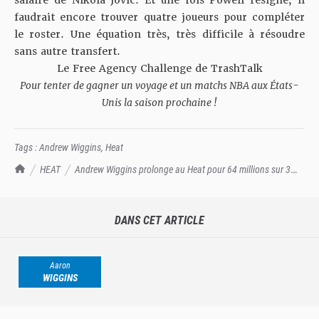
salaire de Nikola Jovic. Et une fois Powell resigné, il
faudrait encore trouver quatre joueurs pour compléter
le roster. Une équation très, très difficile à résoudre
sans autre transfert.
Le Free Agency Challenge de TrashTalk
Pour tenter de gagner un voyage et un matchs NBA aux États-
Unis la saison prochaine !
Tags :
Andrew Wiggins
,
Heat
TrashTalk Actu NBA
HEAT
Andrew Wiggins prolonge au Heat pour 64 millions sur 3
ans
DANS CET ARTICLE
Aaron
WIGGINS