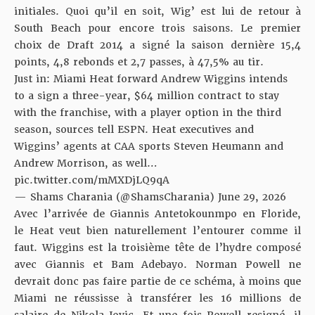
initiales. Quoi qu’il en soit, Wig’ est lui de retour à
South Beach pour encore trois saisons. Le premier
choix de Draft 2014 a signé la saison dernière 15,4
points, 4,8 rebonds et 2,7 passes, à 47,5% au tir.
Just in: Miami Heat forward Andrew Wiggins intends
to a sign a three-year, $64 million contract to stay
with the franchise, with a player option in the third
season, sources tell ESPN. Heat executives and
Wiggins’ agents at CAA sports Steven Heumann and
Andrew Morrison, as well…
pic.twitter.com/mMXDjLQ9qA
— Shams Charania (@ShamsCharania)
June 29, 2026
Avec l’arrivée de Giannis Antetokounmpo en Floride,
le Heat veut bien naturellement l’entourer comme il
faut. Wiggins est la troisième tête de l’hydre composé
avec Giannis et Bam Adebayo. Norman Powell ne
devrait donc pas faire partie de ce schéma, à moins que
Miami ne réussisse à transférer les 16 millions de