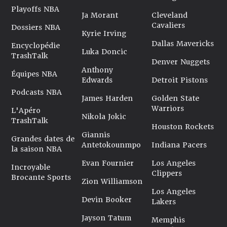
Playoffs NBA
Ja Morant
Cleveland
Cavaliers
Dossiers NBA
Kyrie Irving
Dallas Mavericks
Encyclopédie
Luka Doncic
TrashTalk
Denver Nuggets
Anthony
Équipes NBA
Edwards
Detroit Pistons
Podcasts NBA
James Harden
Golden State
Warriors
L'Apéro
Nikola Jokic
TrashTalk
Houston Rockets
Giannis
Grandes dates de
Antetokounmpo
Indiana Pacers
la saison NBA
Evan Fournier
Los Angeles
Incroyable
Clippers
Brocante Sports
Zion Williamson
Los Angeles
Devin Booker
Lakers
Jayson Tatum
Memphis