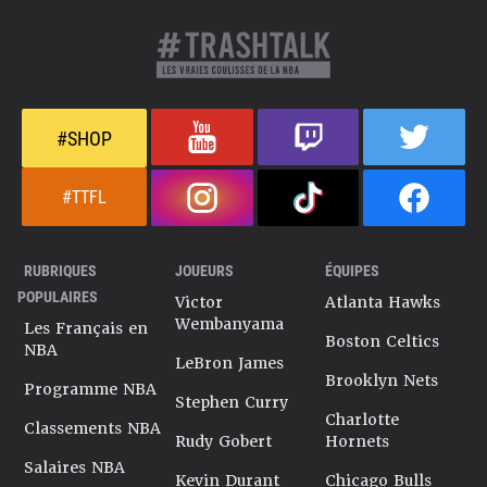
#SHOP
#TTFL
RUBRIQUES
JOUEURS
ÉQUIPES
POPULAIRES
Victor
Atlanta Hawks
Wembanyama
Les Français en
Boston Celtics
NBA
LeBron James
Brooklyn Nets
Programme NBA
Stephen Curry
Charlotte
Classements NBA
Rudy Gobert
Hornets
Salaires NBA
Kevin Durant
Chicago Bulls