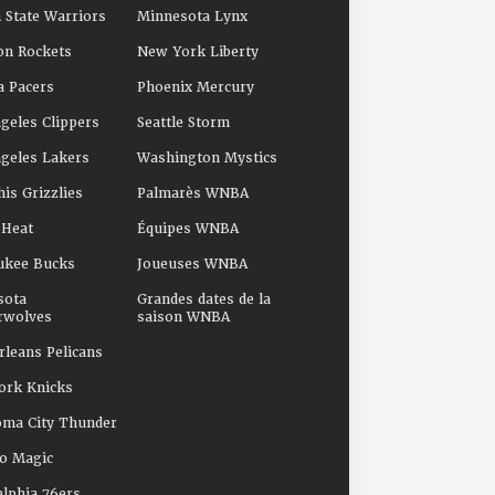
 State Warriors
Minnesota Lynx
on Rockets
New York Liberty
a Pacers
Phoenix Mercury
geles Clippers
Seattle Storm
geles Lakers
Washington Mystics
s Grizzlies
Palmarès WNBA
 Heat
Équipes WNBA
ukee Bucks
Joueuses WNBA
sota
Grandes dates de la
rwolves
saison WNBA
leans Pelicans
ork Knicks
oma City Thunder
o Magic
elphia 76ers