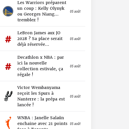
Les Warriors préparent
un coup : Kelly Olynyk
05 août
ou Georges Niang…
tremblez !
LeBron James aux JO
2028 ? Sa place serait
05 août
déjà réservée...
Decathlon x NBA : par
ici la nouvelle
05 août
collection estivale, ça
régale !
Victor Wembanyama
reçoit les Spurs à
05 août
Nanterre : la prépa est
lancée !
WNBA : Janelle Salaün
enchaine avec 21 points
05 août