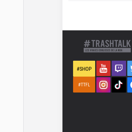
#SHOP
#TTFL