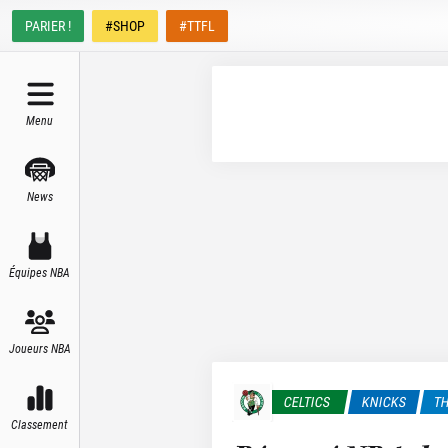
PARIER !
#SHOP
#TTFL
Menu
News
Équipes NBA
Joueurs NBA
CELTICS
KNICKS
T
Classement