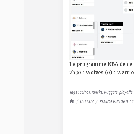
Le programme NBA de ce 
2h30 : Wolves (0) : Warrio
Tags :
celtics
,
Knicks
,
Nuggets
,
playoffs
TrashTalk Actu NBA
CELTICS
Résumé NBA de la nuit