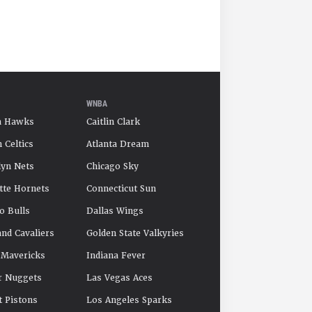
WNBA
a Hawks
Caitlin Clark
 Celtics
Atlanta Dream
yn Nets
Chicago Sky
tte Hornets
Connecticut Sun
o Bulls
Dallas Wings
and Cavaliers
Golden State Valkyries
 Mavericks
Indiana Fever
r Nuggets
Las Vegas Aces
t Pistons
Los Angeles Sparks