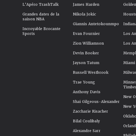
L'Apéro TrashTalk
James Harden
Golden
Grandes dates de la
Nikola Jokic
Houst
saison NBA
Giannis Antetokounmpo
Indian
Incroyable Brocante
Sports
Evan Fournier
Los An
Zion Williamson
Los An
Devin Booker
Memphi
Jayson Tatum
Miami
Russell Westbrook
Milwa
Trae Young
Minne
Timbe
Anthony Davis
New Or
Shai Gilgeous-Alexander
New Y
Zaccharie Risacher
Oklah
Bilal Coulibaly
Orland
Alexandre Sarr
Philad