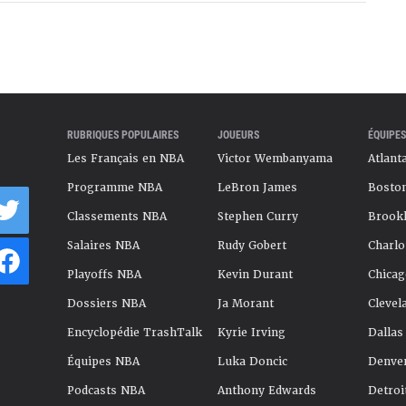
RUBRIQUES POPULAIRES
JOUEURS
ÉQUIPES
Les Français en NBA
Victor Wembanyama
Atlant
Programme NBA
LeBron James
Boston
Classements NBA
Stephen Curry
Brookl
Salaires NBA
Rudy Gobert
Charlo
Playoffs NBA
Kevin Durant
Chicag
Dossiers NBA
Ja Morant
Clevel
Encyclopédie TrashTalk
Kyrie Irving
Dallas
Équipes NBA
Luka Doncic
Denve
Podcasts NBA
Anthony Edwards
Detroi