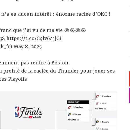
n’a eu aucun intérêt : énorme raclée d’OKC !
franc que j’ai vu de ma vie 😭😭😭😭
3S
https://t.co/C4lv641jCi
k_fr)
May 8, 2025
demment pas rentré à Boston
profité de la raclée du Thunder pour jouer ses
es Playoffs