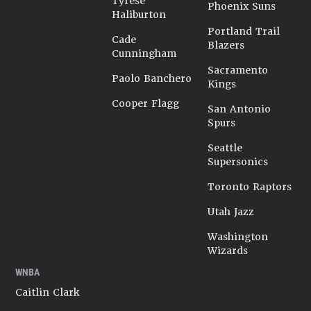
Tyrese
Phoenix Suns
Haliburton
Portland Trail
Cade
Blazers
Cunningham
Sacramento
Paolo Banchero
Kings
Cooper Flagg
San Antonio
Spurs
Seattle
Supersonics
Toronto Raptors
Utah Jazz
Washington
Wizards
WNBA
Caitlin Clark