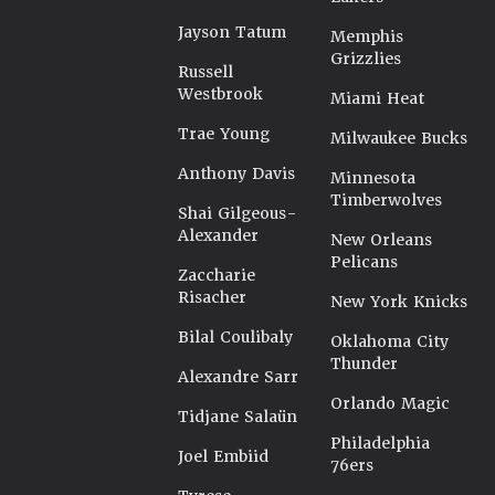
Jayson Tatum
Memphis
Grizzlies
Russell
Westbrook
Miami Heat
Trae Young
Milwaukee Bucks
Anthony Davis
Minnesota
Timberwolves
Shai Gilgeous-
Alexander
New Orleans
Pelicans
Zaccharie
Risacher
New York Knicks
Bilal Coulibaly
Oklahoma City
Thunder
Alexandre Sarr
Orlando Magic
Tidjane Salaün
Philadelphia
Joel Embiid
76ers