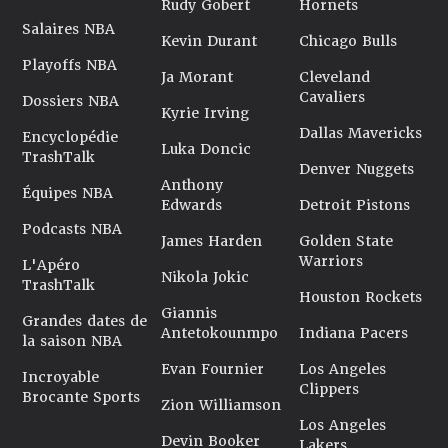
Rudy Gobert
Hornets
Salaires NBA
Kevin Durant
Chicago Bulls
Playoffs NBA
Ja Morant
Cleveland
Cavaliers
Dossiers NBA
Kyrie Irving
Dallas Mavericks
Encyclopédie
Luka Doncic
TrashTalk
Denver Nuggets
Anthony
Équipes NBA
Edwards
Detroit Pistons
Podcasts NBA
James Harden
Golden State
Warriors
L'Apéro
Nikola Jokic
TrashTalk
Houston Rockets
Giannis
Grandes dates de
Antetokounmpo
Indiana Pacers
la saison NBA
Evan Fournier
Los Angeles
Incroyable
Clippers
Brocante Sports
Zion Williamson
Los Angeles
Devin Booker
Lakers