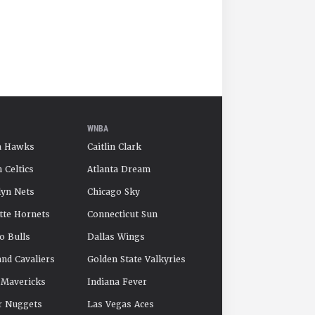
WNBA
a Hawks
Caitlin Clark
 Celtics
Atlanta Dream
yn Nets
Chicago Sky
tte Hornets
Connecticut Sun
o Bulls
Dallas Wings
and Cavaliers
Golden State Valkyries
 Mavericks
Indiana Fever
r Nuggets
Las Vegas Aces