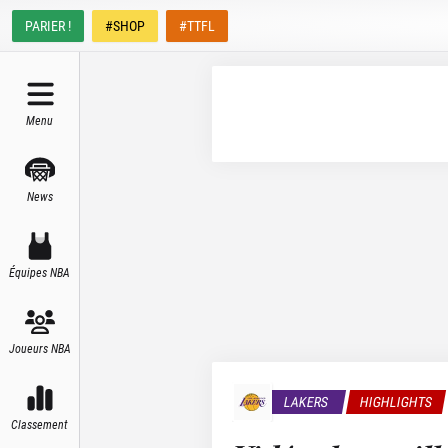
PARIER !
#SHOP
#TTFL
Menu
News
Équipes NBA
Joueurs NBA
LAKERS
HIGHLIGHTS
Classement