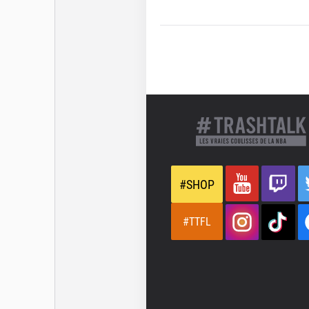
#SHOP
#TTFL