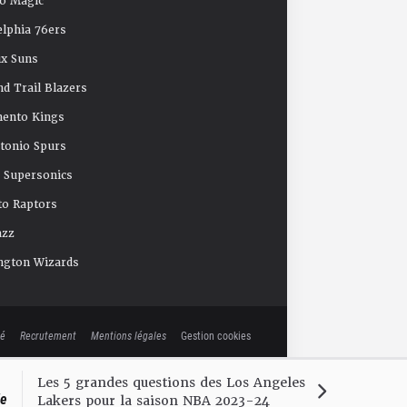
o Magic
elphia 76ers
x Suns
nd Trail Blazers
mento Kings
tonio Spurs
e Supersonics
o Raptors
azz
ngton Wizards
té
Recrutement
Mentions légales
Gestion cookies
Les 5 grandes questions des Los Angeles
le
Lakers pour la saison NBA 2023-24