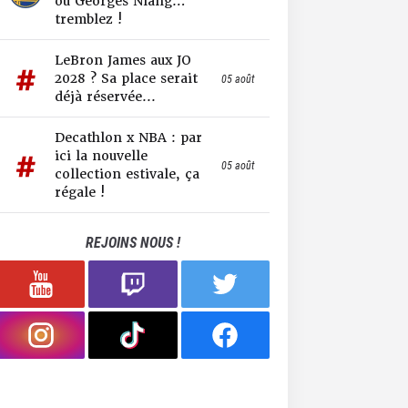
ou Georges Niang…
tremblez !
LeBron James aux JO
2028 ? Sa place serait
05 août
déjà réservée...
Decathlon x NBA : par
ici la nouvelle
05 août
collection estivale, ça
régale !
REJOINS NOUS !