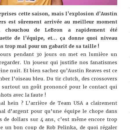
urprises cette saison, mais l’explosion d’Austin
ers est sûrement arrivée au meilleur moment
u chouchou de LeBron a rapidement été
guette de l’équipe, et… ça donne quoi niveau
s trop mal pour un gabarit de sa taille !
 jours pendant 30 jours on met en lumière un
regarder. Un joueur qui justifie nos fanatismes
eine nuit. Et bien sachez qu’Austin Reaves est ce
mber l’oiseau bleu. Du tir clutch, des crossovers
 surtout un goût prononcé pour le contact qui
shots
avec la faute !
mal hein ? L’arrière de Team USA a clairement
mal d’argent pour qu’une équipe le chope dans
ns de dollars sur 4 ans, c’est même encore trop
e un bon coup de Rob Pelinka, de quoi régaler