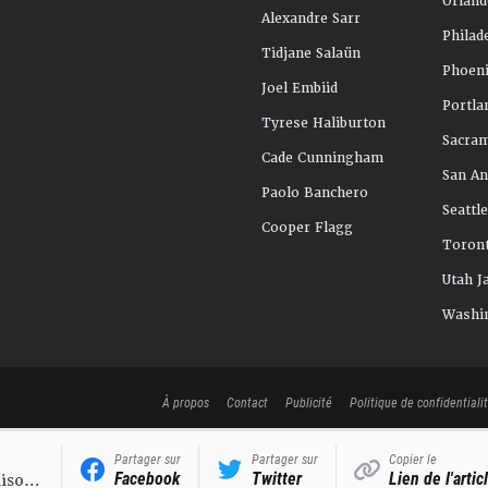
Orland
Alexandre Sarr
Philad
Tidjane Salaün
Phoeni
Joel Embiid
Portla
Tyrese Haliburton
Sacra
Cade Cunningham
San An
Paolo Banchero
Seattl
Cooper Flagg
Toront
Utah J
Washi
À propos
Contact
Publicité
Politique de confidentiali
Partager sur
Partager sur
Copier le
Facebook
Twitter
Lien de l'artic
aison