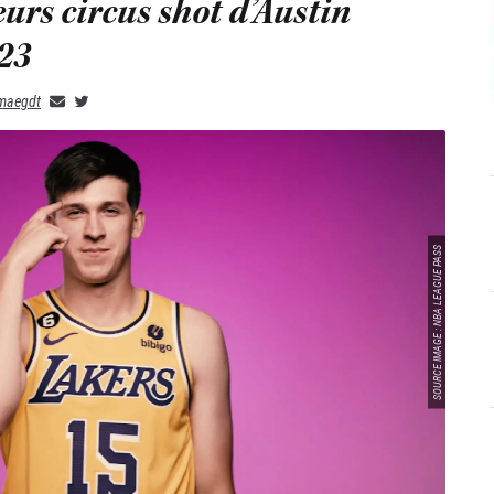
leurs circus shot d’Austin
23
maegdt
SOURCE IMAGE : NBA LEAGUE PASS