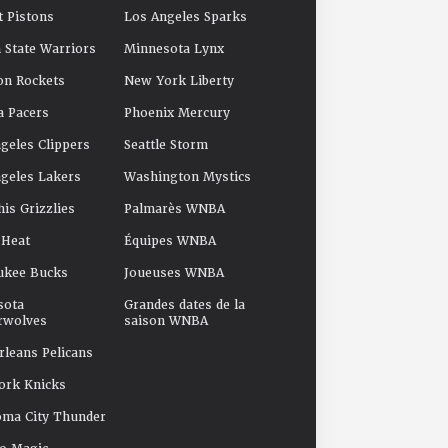
t Pistons
Los Angeles Sparks
 State Warriors
Minnesota Lynx
on Rockets
New York Liberty
a Pacers
Phoenix Mercury
geles Clippers
Seattle Storm
geles Lakers
Washington Mystics
s Grizzlies
Palmarès WNBA
 Heat
Équipes WNBA
ukee Bucks
Joueuses WNBA
sota
Grandes dates de la
rwolves
saison WNBA
leans Pelicans
ork Knicks
oma City Thunder