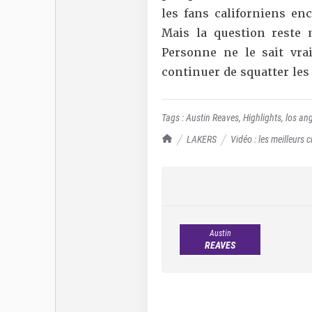
les fans californiens en
Mais la question reste 
Personne ne le sait vra
continuer de squatter les
Tags :
Austin Reaves
,
Highlights
,
los ang
TrashTalk Actu NBA
LAKERS
Vidéo : les meilleurs 
Austin
REAVES