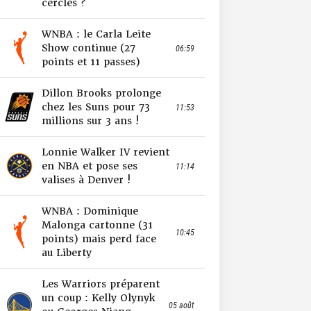
cercles ?
WNBA : le Carla Leite
Show continue (27
06:59
points et 11 passes)
Dillon Brooks prolonge
chez les Suns pour 73
11:53
millions sur 3 ans !
Lonnie Walker IV revient
en NBA et pose ses
11:14
valises à Denver !
WNBA : Dominique
Malonga cartonne (31
10:45
points) mais perd face
au Liberty
Les Warriors préparent
un coup : Kelly Olynyk
05 août