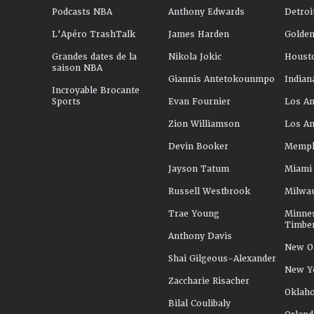
Podcasts NBA
Anthony Edwards
Detroi
L'Apéro TrashTalk
James Harden
Golden
Grandes dates de la
Nikola Jokic
Houst
saison NBA
Giannis Antetokounmpo
Indian
Incroyable Brocante
Sports
Evan Fournier
Los An
Zion Williamson
Los An
Devin Booker
Memphi
Jayson Tatum
Miami
Russell Westbrook
Milwa
Trae Young
Minne
Timbe
Anthony Davis
New Or
Shai Gilgeous-Alexander
New Y
Zaccharie Risacher
Oklah
Bilal Coulibaly