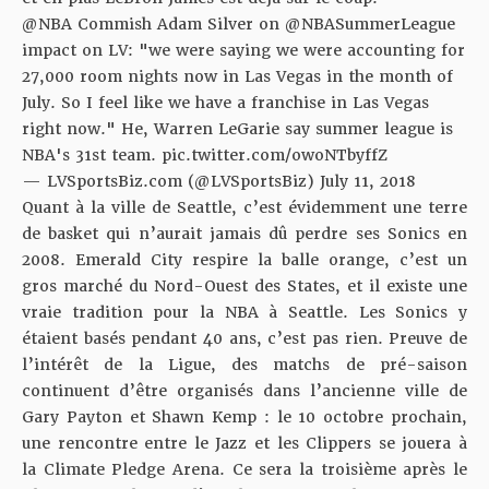
@NBA
Commish Adam Silver on
@NBASummerLeague
impact on LV: "we were saying we were accounting for
27,000 room nights now in Las Vegas in the month of
July. So I feel like we have a franchise in Las Vegas
right now." He, Warren LeGarie say summer league is
NBA's 31st team.
pic.twitter.com/owoNTbyffZ
— LVSportsBiz.com (@LVSportsBiz)
July 11, 2018
Quant à la ville de Seattle, c’est évidemment une terre
de basket qui n’aurait jamais dû perdre ses Sonics en
2008. Emerald City respire la balle orange, c’est un
gros marché du Nord-Ouest des States, et il existe une
vraie tradition pour la NBA à Seattle. Les Sonics y
étaient basés pendant 40 ans, c’est pas rien. Preuve de
l’intérêt de la Ligue, des matchs de pré-saison
continuent d’être organisés dans l’ancienne ville de
Gary Payton et Shawn Kemp : le 10 octobre prochain,
une rencontre entre le Jazz et les Clippers se jouera à
la Climate Pledge Arena. Ce sera la troisième après le