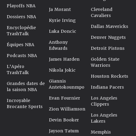
Playoffs NBA
Ja Morant
Cleveland
Cavaliers
Dossiers NBA
Kyrie Irving
Dallas Mavericks
Encyclopédie
Luka Doncic
TrashTalk
Denver Nuggets
Anthony
Équipes NBA
Edwards
Detroit Pistons
Podcasts NBA
James Harden
Golden State
Warriors
L'Apéro
Nikola Jokic
TrashTalk
Houston Rockets
Giannis
Grandes dates de
Antetokounmpo
Indiana Pacers
la saison NBA
Evan Fournier
Los Angeles
Incroyable
Clippers
Brocante Sports
Zion Williamson
Los Angeles
Devin Booker
Lakers
Jayson Tatum
Memphis