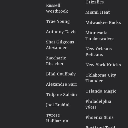
Grizzlies
Russell
Westbrook
Miami Heat
Trae Young
Milwaukee Bucks
Anthony Davis
Minnesota
Timberwolves
Shai Gilgeous-
Alexander
New Orleans
Pelicans
Zaccharie
Risacher
New York Knicks
Bilal Coulibaly
Oklahoma City
Thunder
Alexandre Sarr
Orlando Magic
Tidjane Salaün
Philadelphia
Joel Embiid
76ers
Tyrese
Phoenix Suns
Haliburton
Portland Trail