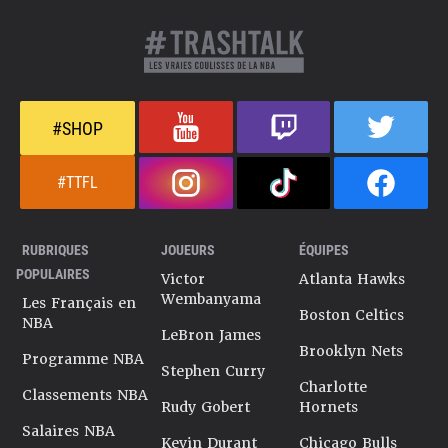
#SHOP
#TTFL
RUBRIQUES
JOUEURS
ÉQUIPES
POPULAIRES
Victor
Atlanta Hawks
Wembanyama
Les Français en
Boston Celtics
NBA
LeBron James
Brooklyn Nets
Programme NBA
Stephen Curry
Charlotte
Classements NBA
Rudy Gobert
Hornets
Salaires NBA
Kevin Durant
Chicago Bulls