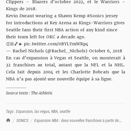
Clippers – Blazers d’octobre 2022, et le Warriors –
Kings de 2018.
Kevin Durant wearing a Shawn Kemp
#Sonics
jersey
for introductions at Key Arena as Kings-Warriors gives
Seattle fans their first NBA action of any kind since
their team left for OKC a decade ago.
👏🏼🏀🔥
pic.twitter.com/0BYLYmWRp4
— Rachel Nichols (@Rachel__Nichols)
October 6, 2018
En cas d’expansion à Vegas et Seattle, on monterait à
32 franchises au total, autant que la NFL et la NHL.
Cela fait depuis 2004 et les Charlotte Bobcats que la
NBA n’a pas ajouté une nouvelle équipe à sa ligue.
__________
Source texte :
The Athletic
Tags :
Expansion
,
las vegas
,
NBA
,
seattle
TrashTalk Actu NBA
SONICS
Expansion NBA : deux nouvelles franchises à partir de
2025 ?