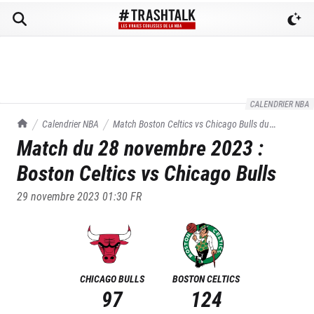
CALENDRIER NBA
TrashTalk Actu NBA
Calendrier NBA
Match
Boston Celtics
vs
Chicago Bulls
du
Match du
28 novembre 2023
:
28/11/2023
Boston Celtics
vs
Chicago Bulls
29 novembre 2023 01:30
FR
CHICAGO BULLS
BOSTON CELTICS
97
124