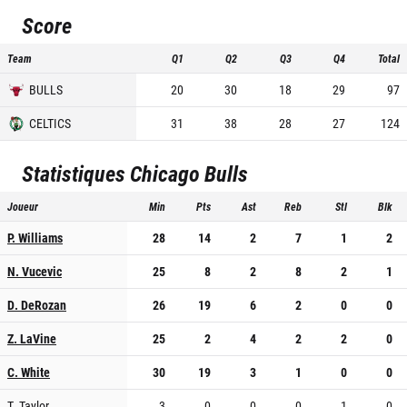
Score
Team
Q1
Q2
Q3
Q4
Total
BULLS
20
30
18
29
97
CELTICS
31
38
28
27
124
Statistiques
Chicago Bulls
Joueur
Min
Pts
Ast
Reb
Stl
Blk
P. Williams
28
14
2
7
1
2
N. Vucevic
25
8
2
8
2
1
D. DeRozan
26
19
6
2
0
0
Z. LaVine
25
2
4
2
2
0
C. White
30
19
3
1
0
0
T. Taylor
3
0
0
0
1
0