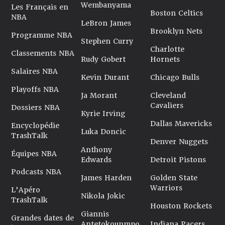
Wembanyama
Les Français en
Boston Celtics
NBA
LeBron James
Brooklyn Nets
Programme NBA
Stephen Curry
Charlotte
Classements NBA
Rudy Gobert
Hornets
Salaires NBA
Kevin Durant
Chicago Bulls
Playoffs NBA
Ja Morant
Cleveland
Cavaliers
Dossiers NBA
Kyrie Irving
Dallas Mavericks
Encyclopédie
Luka Doncic
TrashTalk
Denver Nuggets
Anthony
Équipes NBA
Edwards
Detroit Pistons
Podcasts NBA
James Harden
Golden State
Warriors
L'Apéro
Nikola Jokic
TrashTalk
Houston Rockets
Giannis
Grandes dates de
Antetokounmpo
Indiana Pacers