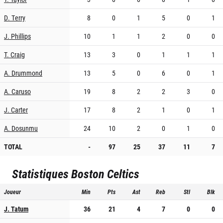
D. Terry
8
0
1
5
0
1
J. Phillips
10
1
1
2
0
0
T. Craig
13
3
0
1
1
1
A. Drummond
13
5
0
6
0
1
A. Caruso
19
8
2
2
3
0
J. Carter
17
8
2
1
0
1
A. Dosunmu
24
10
2
0
1
0
TOTAL
-
97
25
37
11
7
Statistiques
Boston Celtics
Joueur
Min
Pts
Ast
Reb
Stl
Blk
J. Tatum
36
21
4
7
0
0