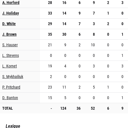
A. Horford
28
16
6
9
2
3
J. Holiday
33
14
9
7
1
0
D. White
29
14
7
3
2
0
J. Brown
35
30
6
8
0
1
S. Hauser
21
9
2
10
0
0
L. Stevens
0
0
0
0
0
1
L. Kornet
19
4
0
3
0
3
S. Mykhailiuk
2
0
0
0
0
0
P. Pritchard
23
11
2
5
1
0
D. Banton
15
5
0
0
0
1
TOTAL
-
124
36
52
6
9
Lexique