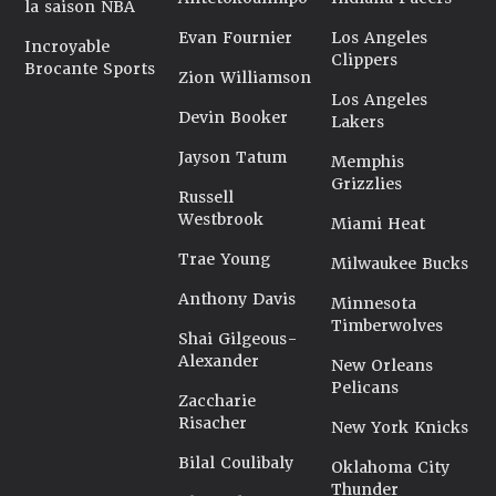
la saison NBA
Evan Fournier
Los Angeles
Incroyable
Clippers
Brocante Sports
Zion Williamson
Los Angeles
Devin Booker
Lakers
Jayson Tatum
Memphis
Grizzlies
Russell
Westbrook
Miami Heat
Trae Young
Milwaukee Bucks
Anthony Davis
Minnesota
Timberwolves
Shai Gilgeous-
Alexander
New Orleans
Pelicans
Zaccharie
Risacher
New York Knicks
Bilal Coulibaly
Oklahoma City
Thunder