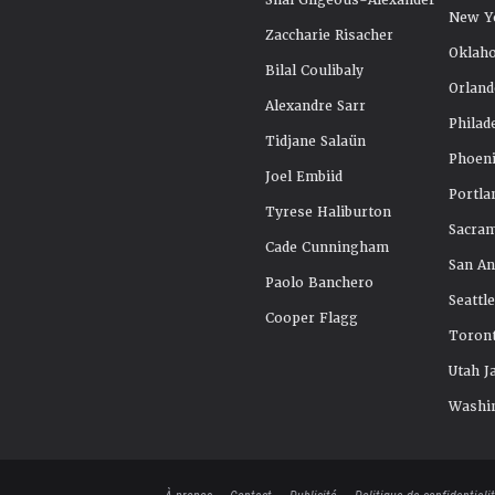
Shai Gilgeous-Alexander
New Y
Zaccharie Risacher
Oklah
Bilal Coulibaly
Orland
Alexandre Sarr
Philad
Tidjane Salaün
Phoeni
Joel Embiid
Portla
Tyrese Haliburton
Sacra
Cade Cunningham
San An
Paolo Banchero
Seattl
Cooper Flagg
Toront
Utah J
Washi