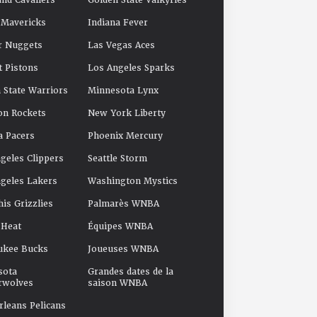
and Cavaliers
Golden State Valkyries
 Mavericks
Indiana Fever
r Nuggets
Las Vegas Aces
t Pistons
Los Angeles Sparks
 State Warriors
Minnesota Lynx
on Rockets
New York Liberty
a Pacers
Phoenix Mercury
geles Clippers
Seattle Storm
geles Lakers
Washington Mystics
s Grizzlies
Palmarès WNBA
 Heat
Équipes WNBA
ukee Bucks
Joueuses WNBA
sota
Grandes dates de la
rwolves
saison WNBA
leans Pelicans