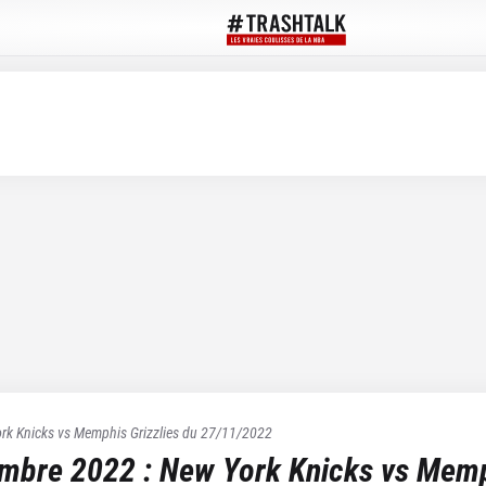
rk Knicks
vs
Memphis Grizzlies
du
27/11/2022
embre 2022
:
New York Knicks
vs
Memph