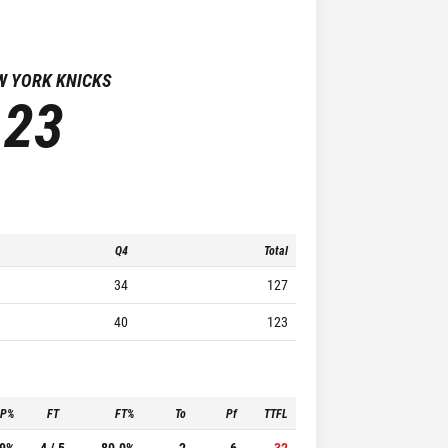
W YORK KNICKS
123
Q4
Total
34
127
40
123
3P%
FT
FT%
To
Pf
TTFL
.9%
4 / 5
80.0%
2
6
32