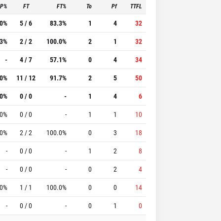
3P%
FT
FT%
To
Pf
TTFL
.0%
5 / 6
83.3%
1
4
32
.3%
2 / 2
100.0%
2
1
32
-
4 / 7
57.1%
0
4
34
.0%
11 / 12
91.7%
2
5
50
.0%
0 / 0
-
1
4
6
.0%
0 / 0
-
1
1
10
.0%
2 / 2
100.0%
0
3
18
-
0 / 0
-
1
2
8
-
0 / 0
-
0
2
4
.0%
1 / 1
100.0%
0
0
14
-
0 / 0
-
0
1
0