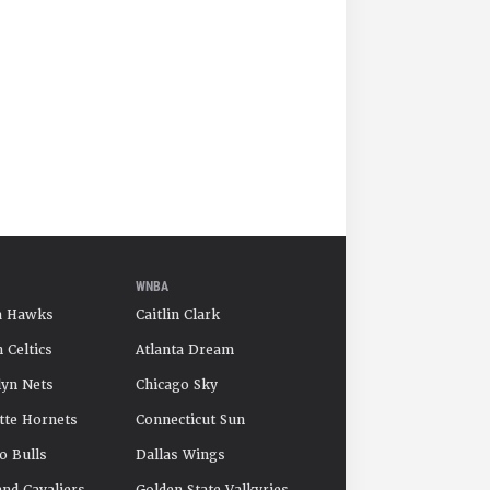
WNBA
a Hawks
Caitlin Clark
 Celtics
Atlanta Dream
yn Nets
Chicago Sky
tte Hornets
Connecticut Sun
o Bulls
Dallas Wings