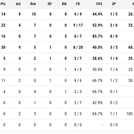
Pts
Ast
Reb
Stl
Blk
FG
FG%
3P
14
9
10
0
0
4 / 9
44.4%
1 / 5
20
22
4
7
0
0
9 / 17
52.9%
2 / 6
33
16
0
7
0
5
6 / 7
85.7%
0 / 0
30
9
5
1
0
8 / 20
40.0%
3 / 5
60
5
4
2
1
0
2 / 7
28.6%
1 / 4
25
9
0
3
0
1
4 / 8
50.0%
1 / 4
25
11
2
0
1
0
4 / 6
66.7%
1 / 2
50
4
0
4
0
1
2 / 3
66.7%
0 / 1
6
0
1
0
0
3 / 7
42.9%
0 / 2
6
2
3
0
0
2 / 3
66.7%
1 / 1
100
0
0
0
0
0
0 / 0
-
0 / 0