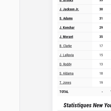
J. Jackson Jr.
30
S. Adams
31
J. Konchar
29
J. Morant
35
B. Clarke
17
J. LaRavia
15
D. Roddy
13
S. Aldama
18
T. Jones
19
TOTAL
-
Statistiques
New Yo