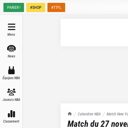
PARIER !
#SHOP
#TTFL
Menu
News
Équipes NBA
Joueurs NBA
TrashTalk Actu NBA
Calendrier NBA
Match
New Yo
Match du
27 nov
Classement