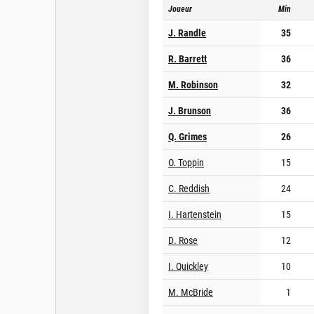
Joueur
Min
J. Randle
35
R. Barrett
36
M. Robinson
32
J. Brunson
36
Q. Grimes
26
O. Toppin
15
C. Reddish
24
I. Hartenstein
15
D. Rose
12
I. Quickley
10
M. McBride
1