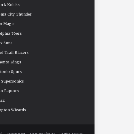
ork Knicks
oma City Thunder
o Magic
elphia 76ers
x Suns
nd Trail Blazers
mento Kings
tonio Spurs
e Supersonics
o Raptors
azz
ngton Wizards