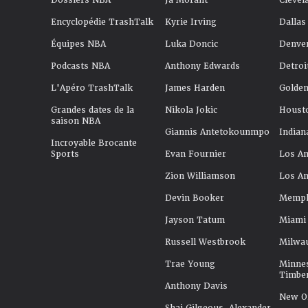
Dossiers NBA
Ja Morant
Clevel
Encyclopédie TrashTalk
Kyrie Irving
Dallas
Équipes NBA
Luka Doncic
Denve
Podcasts NBA
Anthony Edwards
Detroi
L'Apéro TrashTalk
James Harden
Golden
Grandes dates de la
Nikola Jokic
Houst
saison NBA
Giannis Antetokounmpo
Indian
Incroyable Brocante
Sports
Evan Fournier
Los An
Zion Williamson
Los An
Devin Booker
Memphi
Jayson Tatum
Miami
Russell Westbrook
Milwa
Trae Young
Minne
Timbe
Anthony Davis
New Or