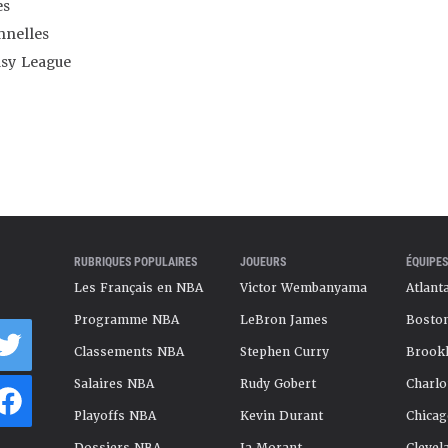
es
nnelles
asy League
RUBRIQUES POPULAIRES
JOUEURS
ÉQUIPES
Les Français en NBA
Victor Wembanyama
Atlant
Programme NBA
LeBron James
Boston
Classements NBA
Stephen Curry
Brookl
Salaires NBA
Rudy Gobert
Charlo
Playoffs NBA
Kevin Durant
Chicag