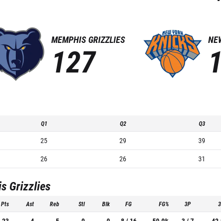
MEMPHIS GRIZZLIES
NE
127
Q1
Q2
Q3
25
29
39
26
26
31
 Grizzlies
Pts
Ast
Reb
Stl
Blk
FG
FG%
3P
23
4
5
0
0
8 / 16
50.0%
3 / 7
42