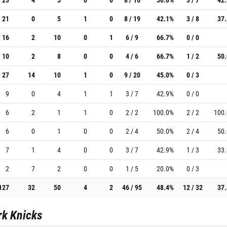
21
0
5
1
0
8 / 19
42.1%
3 / 8
37
16
2
10
0
1
6 / 9
66.7%
0 / 0
10
2
8
0
0
4 / 6
66.7%
1 / 2
50
27
14
10
1
0
9 / 20
45.0%
0 / 3
9
0
4
1
1
3 / 7
42.9%
0 / 0
6
2
1
1
0
2 / 2
100.0%
2 / 2
100
6
0
1
0
0
2 / 4
50.0%
2 / 4
50
7
1
4
0
0
3 / 7
42.9%
1 / 3
33
2
7
2
0
0
1 / 5
20.0%
0 / 3
127
32
50
4
2
46 / 95
48.4%
12 / 32
37
rk Knicks