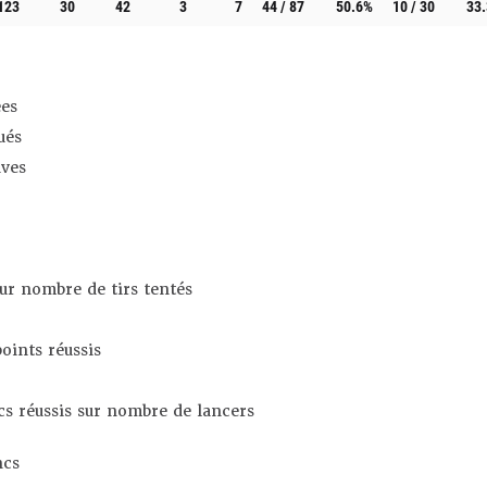
123
30
42
3
7
44 / 87
50.6%
10 / 30
33
es
ués
ives
sur nombre de tirs tentés
oints réussis
s réussis sur nombre de lancers
ncs