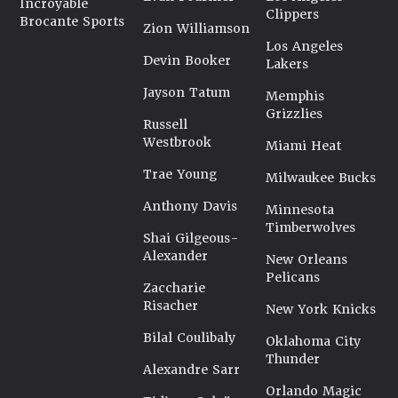
Incroyable
Clippers
Brocante Sports
Zion Williamson
Los Angeles
Devin Booker
Lakers
Jayson Tatum
Memphis
Grizzlies
Russell
Westbrook
Miami Heat
Trae Young
Milwaukee Bucks
Anthony Davis
Minnesota
Timberwolves
Shai Gilgeous-
Alexander
New Orleans
Pelicans
Zaccharie
Risacher
New York Knicks
Bilal Coulibaly
Oklahoma City
Thunder
Alexandre Sarr
Orlando Magic