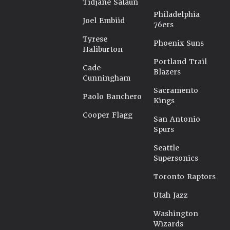
Tidjane Salaün
Philadelphia
Joel Embiid
76ers
Tyrese
Phoenix Suns
Haliburton
Portland Trail
Cade
Blazers
Cunningham
Sacramento
Paolo Banchero
Kings
Cooper Flagg
San Antonio
Spurs
Seattle
Supersonics
Toronto Raptors
Utah Jazz
Washington
Wizards