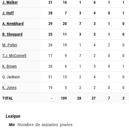
J. Walker
31
16
1
6
1
1
J. Huff
28
7
3
4
0
1
A. Nembhard
29
20
7
3
1
0
B. Sheppard
25
11
3
5
1
0
M. Potter
26
19
1
4
2
0
T.J. McConnell
17
9
7
2
0
0
K. Brown
26
6
1
5
0
1
Q. Jackson
31
13
2
4
1
0
K. Jones
19
5
2
2
0
0
TOTAL
-
109
28
37
7
3
Lexique
Min
Nombre de minutes jouées