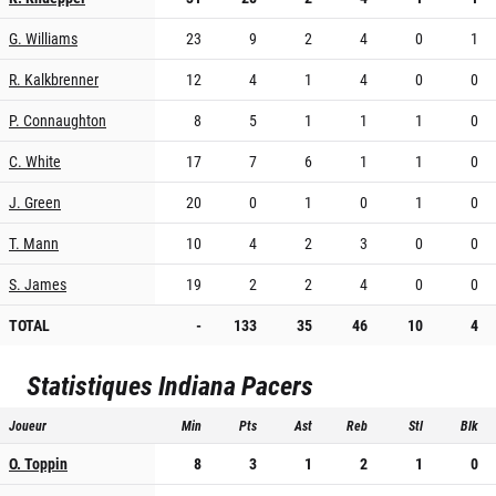
G. Williams
23
9
2
4
0
1
R. Kalkbrenner
12
4
1
4
0
0
P. Connaughton
8
5
1
1
1
0
C. White
17
7
6
1
1
0
J. Green
20
0
1
0
1
0
T. Mann
10
4
2
3
0
0
S. James
19
2
2
4
0
0
TOTAL
-
133
35
46
10
4
Statistiques
Indiana Pacers
Joueur
Min
Pts
Ast
Reb
Stl
Blk
O. Toppin
8
3
1
2
1
0