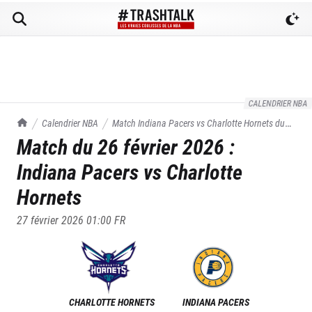
CALENDRIER NBA
TrashTalk Actu NBA
Calendrier NBA
Match
Indiana Pacers
vs
Charlotte Hornets
du
Match du
26 février 2026
:
26/02/2026
Indiana Pacers
vs
Charlotte
Hornets
27 février 2026 01:00
FR
CHARLOTTE HORNETS
INDIANA PACERS