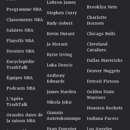
LeBron James
Brooklyn Nets
Programme NBA
Stephen Curry
Charlotte
Classements NBA
Rudy Gobert
Hornets
Salaires NBA
Kevin Durant
Chicago Bulls
Playoffs NBA
Ja Morant
Cleveland
Cavaliers
Dossiers NBA
Kyrie Irving
Dallas Mavericks
Encyclopédie
Luka Doncic
TrashTalk
Denver Nuggets
Anthony
Équipes NBA
Edwards
Detroit Pistons
Podcasts NBA
James Harden
Golden State
Warriors
L'Apéro
Nikola Jokic
TrashTalk
Houston Rockets
Giannis
Grandes dates de
Antetokounmpo
Indiana Pacers
la saison NBA
Evan Fournier
Los Angeles