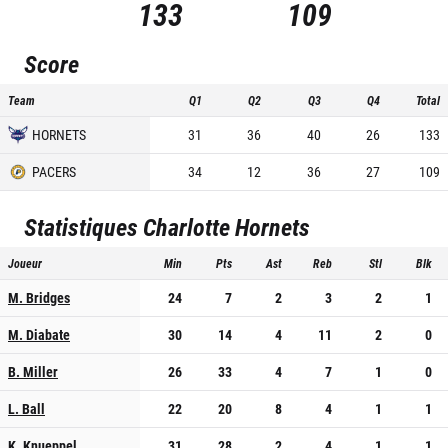
133
109
Score
Team
Q1
Q2
Q3
Q4
Total
HORNETS
31
36
40
26
133
PACERS
34
12
36
27
109
Statistiques
Charlotte Hornets
Joueur
Min
Pts
Ast
Reb
Stl
Blk
M. Bridges
24
7
2
3
2
1
M. Diabate
30
14
4
11
2
0
B. Miller
26
33
4
7
1
0
L. Ball
22
20
8
4
1
1
K. Knueppel
31
28
2
4
1
1