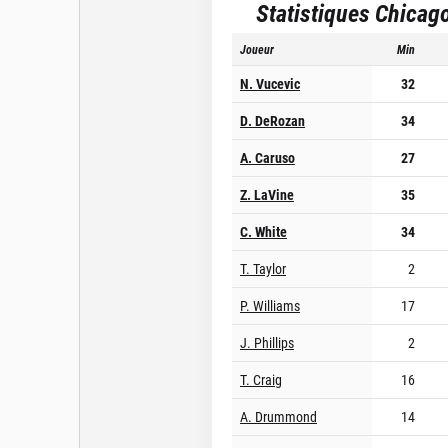
Statistiques
Chicago
Joueur
Min
N. Vucevic
32
D. DeRozan
34
A. Caruso
27
Z. LaVine
35
C. White
34
T. Taylor
2
P. Williams
17
J. Phillips
2
T. Craig
16
A. Drummond
14