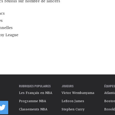
s réussis sur nombre de lancers
ncs
es
nnelles
asy League
RUBRIQUES POPULAIRES
JOUEURS
ÉQUIPES
Les Français en NBA
Victor Wembanyama
Atlant
Programme NBA
LeBron James
Boston
Classements NBA
Stephen Curry
Brookl