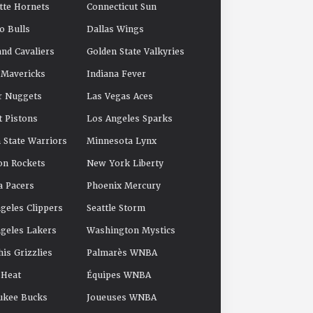
tte Hornets
Connecticut Sun
o Bulls
Dallas Wings
and Cavaliers
Golden State Valkyries
 Mavericks
Indiana Fever
r Nuggets
Las Vegas Aces
t Pistons
Los Angeles Sparks
 State Warriors
Minnesota Lynx
on Rockets
New York Liberty
a Pacers
Phoenix Mercury
geles Clippers
Seattle Storm
geles Lakers
Washington Mystics
s Grizzlies
Palmarès WNBA
 Heat
Équipes WNBA
ukee Bucks
Joueuses WNBA