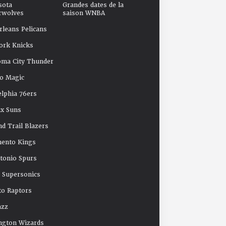
sota
Grandes dates de la
rwolves
saison WNBA
leans Pelicans
ork Knicks
oma City Thunder
o Magic
elphia 76ers
x Suns
nd Trail Blazers
mento Kings
tonio Spurs
e Supersonics
o Raptors
azz
ngton Wizards