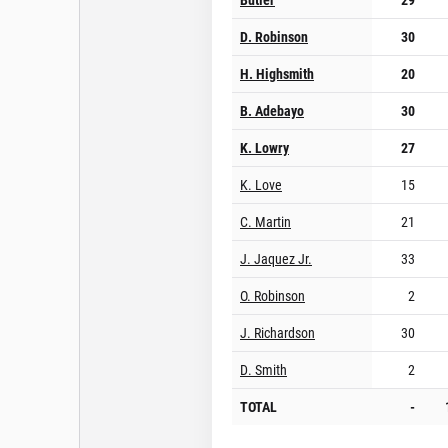
D. Robinson
30
H. Highsmith
20
B. Adebayo
30
K. Lowry
27
K. Love
15
C. Martin
21
J. Jaquez Jr.
33
O. Robinson
2
J. Richardson
30
D. Smith
2
TOTAL
-