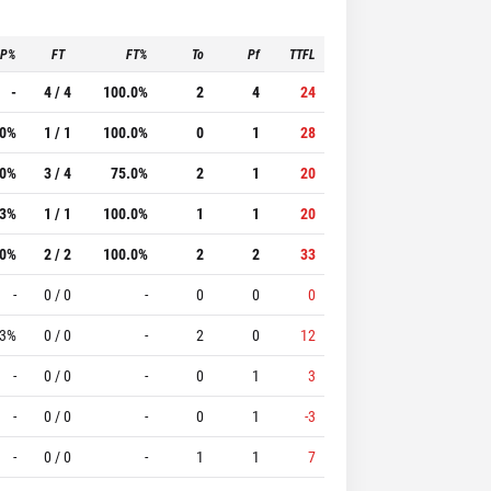
3P%
FT
FT%
To
Pf
TTFL
-
4 / 4
100.0%
2
4
24
.0%
1 / 1
100.0%
0
1
28
.0%
3 / 4
75.0%
2
1
20
.3%
1 / 1
100.0%
1
1
20
.0%
2 / 2
100.0%
2
2
33
-
0 / 0
-
0
0
0
.3%
0 / 0
-
2
0
12
-
0 / 0
-
0
1
3
-
0 / 0
-
0
1
-3
-
0 / 0
-
1
1
7