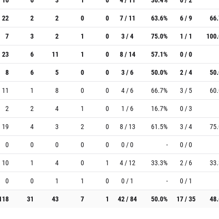
22
2
2
0
0
7 / 11
63.6%
6 / 9
66
7
3
2
1
0
3 / 4
75.0%
1 / 1
100
23
6
11
1
0
8 / 14
57.1%
0 / 0
8
6
5
0
0
3 / 6
50.0%
2 / 4
50
11
1
8
0
0
4 / 6
66.7%
3 / 5
60
2
2
4
1
0
1 / 6
16.7%
0 / 3
19
4
3
2
0
8 / 13
61.5%
3 / 4
75
0
0
0
0
0
0 / 0
-
0 / 0
10
1
4
0
1
4 / 12
33.3%
2 / 6
33
0
0
1
1
0
0 / 1
-
0 / 1
118
31
43
7
1
42 / 84
50.0%
17 / 35
48