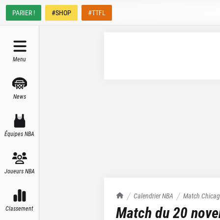
PARIER !
#SHOP
#TTFL
Menu
News
Équipes NBA
Joueurs NBA
TrashTalk Actu NBA
Calendrier NBA
Match
Chicag
Match du
20 nov
Classement