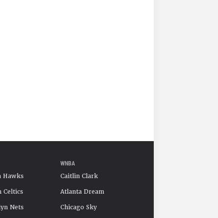
WNBA
a Hawks
Caitlin Clark
 Celtics
Atlanta Dream
yn Nets
Chicago Sky