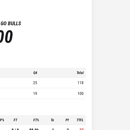
GO BULLS
00
Q4
Total
25
118
19
100
3P%
FT
FT%
To
Pf
TTFL
-
8 / 9
88.9%
1
2
27