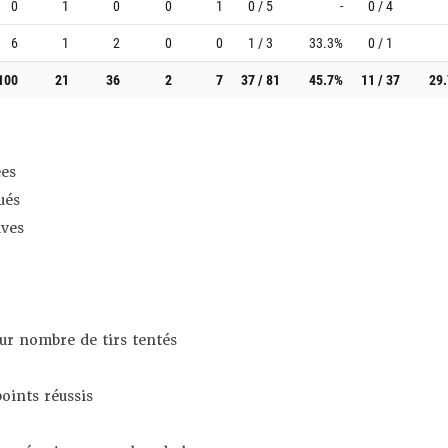
0
1
0
0
1
0 / 5
-
0 / 4
6
1
2
0
0
1 / 3
33.3%
0 / 1
100
21
36
2
7
37 / 81
45.7%
11 / 37
29
es
ués
ives
sur nombre de tirs tentés
oints réussis