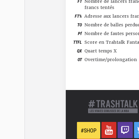
FT
Nombre de lancers franc
francs tentés
FT%
Adresse aux lancers fra
TO
Nombre de balles perdu
Pf
Nombre de fautes perso
TTFL
Score en Trahtalk Fant
QX
Quart temps X
OT
Overtime/prolongation
#SHOP