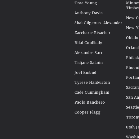
Trae Young
Minne
Timbe
Anthony Davis
New Or
Shai Gilgeous-Alexander
New Y
Zaccharie Risacher
Oklah
Bilal Coulibaly
Orland
Alexandre Sarr
Philad
Tidjane Salaün
Phoeni
Joel Embiid
Portla
Tyrese Haliburton
Sacra
Cade Cunningham
San An
Paolo Banchero
Seattl
Cooper Flagg
Toront
Utah J
Washi