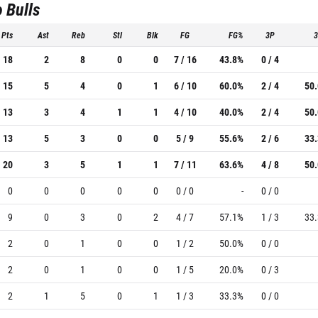
 Bulls
Pts
Ast
Reb
Stl
Blk
FG
FG%
3P
18
2
8
0
0
7 / 16
43.8%
0 / 4
15
5
4
0
1
6 / 10
60.0%
2 / 4
50
13
3
4
1
1
4 / 10
40.0%
2 / 4
50
13
5
3
0
0
5 / 9
55.6%
2 / 6
33
20
3
5
1
1
7 / 11
63.6%
4 / 8
50
0
0
0
0
0
0 / 0
-
0 / 0
9
0
3
0
2
4 / 7
57.1%
1 / 3
33
2
0
1
0
0
1 / 2
50.0%
0 / 0
2
0
1
0
0
1 / 5
20.0%
0 / 3
2
1
5
0
1
1 / 3
33.3%
0 / 0