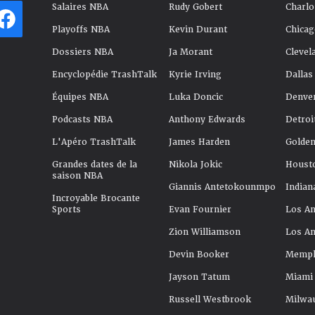
Salaires NBA
Rudy Gobert
Charlo
Playoffs NBA
Kevin Durant
Chicag
Dossiers NBA
Ja Morant
Clevel
Encyclopédie TrashTalk
Kyrie Irving
Dallas
Équipes NBA
Luka Doncic
Denve
Podcasts NBA
Anthony Edwards
Detroi
L'Apéro TrashTalk
James Harden
Golden
Grandes dates de la
Nikola Jokic
Houst
saison NBA
Giannis Antetokounmpo
Indian
Incroyable Brocante
Sports
Evan Fournier
Los An
Zion Williamson
Los An
Devin Booker
Memphi
Jayson Tatum
Miami
Russell Westbrook
Milwa