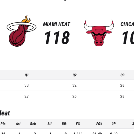
MIAMI HEAT
CHICA
118
1
Q1
Q2
Q3
33
32
28
27
26
28
Heat
Pts
Ast
Reb
Stl
Blk
FG
FG%
3P
16
6
3
1
0
4 / 11
36.4%
0 / 2