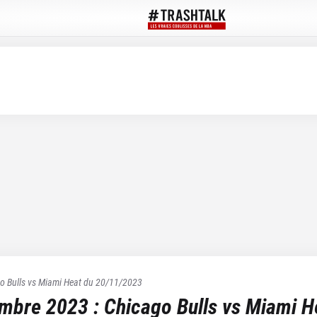
o Bulls
vs
Miami Heat
du
20/11/2023
embre 2023
:
Chicago Bulls
vs
Miami H