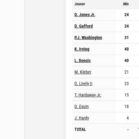
Joueur
Min
D. Jones Jr.
24
D. Gafford
24
P.J. Washington
31
K. Irving
40
L. Doncic
40
M. Kleber
21
D. Lively II
23
T. Hardaway Jr.
15
D. Exum
18
J. Hardy
4
TOTAL
-