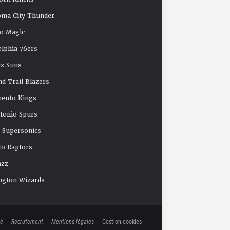
oma City Thunder
o Magic
elphia 76ers
x Suns
nd Trail Blazers
mento Kings
tonio Spurs
e Supersonics
o Raptors
azz
ngton Wizards
té
Recrutement
Mentions légales
Gestion cookies