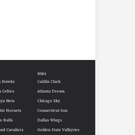
WNBA
a Hawks
Caitlin Clark
 Celtics
Atlanta Dream
yn Nets
Chicago Sky
tte Hornets
Connecticut Sun
o Bulls
Dallas Wings
and Cavaliers
Golden State Valkyries