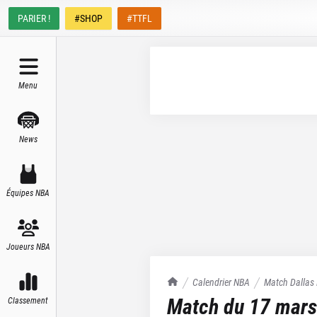
PARIER !
#SHOP
#TTFL
Menu
News
Équipes NBA
Joueurs NBA
TrashTalk Actu NBA
Calendrier NBA
Match
Dallas
Match du
17 mars
Classement