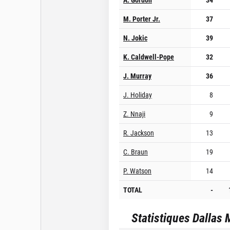
M. Porter Jr.
37
N. Jokic
39
K. Caldwell-Pope
32
J. Murray
36
J. Holiday
8
Z. Nnaji
9
R. Jackson
13
C. Braun
19
P. Watson
14
TOTAL
-
Statistiques
Dallas 