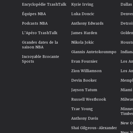
Encyclopédie TrashTalk
Kyrie Irving
Dallas
Équipes NBA
Luka Doncic
Denve
Podcasts NBA
Anthony Edwards
Detroi
L'Apéro TrashTalk
James Harden
Golden
Grandes dates de la
Nikola Jokic
Houst
saison NBA
Giannis Antetokounmpo
Indian
Incroyable Brocante
Sports
Evan Fournier
Los An
Zion Williamson
Los An
Devin Booker
Memphi
Jayson Tatum
Miami
Russell Westbrook
Milwa
Trae Young
Minne
Timbe
Anthony Davis
New Or
Shai Gilgeous-Alexander
New Y