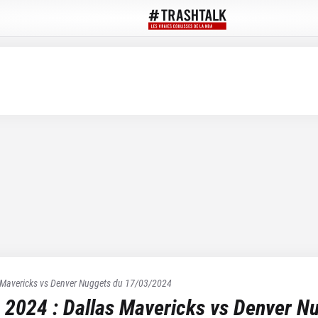
 Mavericks
vs
Denver Nuggets
du
17/03/2024
 2024
:
Dallas Mavericks
vs
Denver N