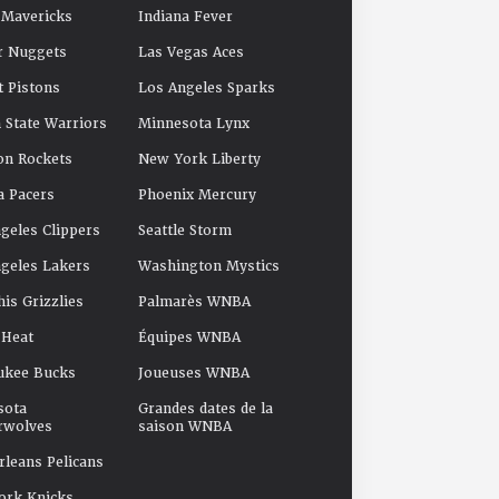
 Mavericks
Indiana Fever
r Nuggets
Las Vegas Aces
t Pistons
Los Angeles Sparks
 State Warriors
Minnesota Lynx
on Rockets
New York Liberty
a Pacers
Phoenix Mercury
geles Clippers
Seattle Storm
geles Lakers
Washington Mystics
s Grizzlies
Palmarès WNBA
 Heat
Équipes WNBA
ukee Bucks
Joueuses WNBA
sota
Grandes dates de la
rwolves
saison WNBA
leans Pelicans
ork Knicks