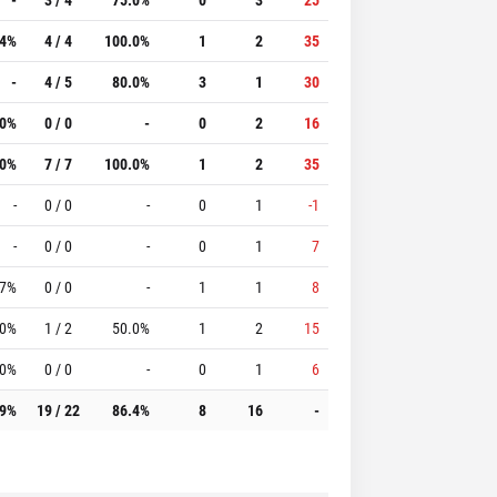
.4%
4 / 4
100.0%
1
2
35
-
4 / 5
80.0%
3
1
30
.0%
0 / 0
-
0
2
16
.0%
7 / 7
100.0%
1
2
35
-
0 / 0
-
0
1
-1
-
0 / 0
-
0
1
7
.7%
0 / 0
-
1
1
8
.0%
1 / 2
50.0%
1
2
15
.0%
0 / 0
-
0
1
6
.9%
19 / 22
86.4%
8
16
-