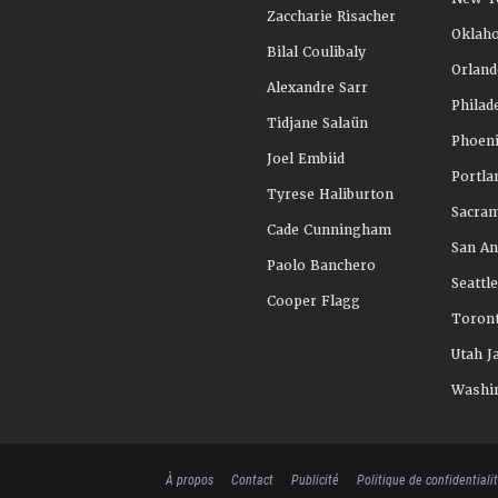
Zaccharie Risacher
Oklah
Bilal Coulibaly
Orland
Alexandre Sarr
Philad
Tidjane Salaün
Phoeni
Joel Embiid
Portla
Tyrese Haliburton
Sacra
Cade Cunningham
San An
Paolo Banchero
Seattl
Cooper Flagg
Toront
Utah J
Washi
À propos
Contact
Publicité
Politique de confidentiali