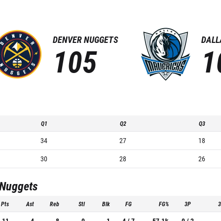
DENVER NUGGETS
DALL
105
1
Q1
Q2
Q3
34
27
18
30
28
26
 Nuggets
Pts
Ast
Reb
Stl
Blk
FG
FG%
3P
11
4
8
0
1
4 / 7
57.1%
0 / 2