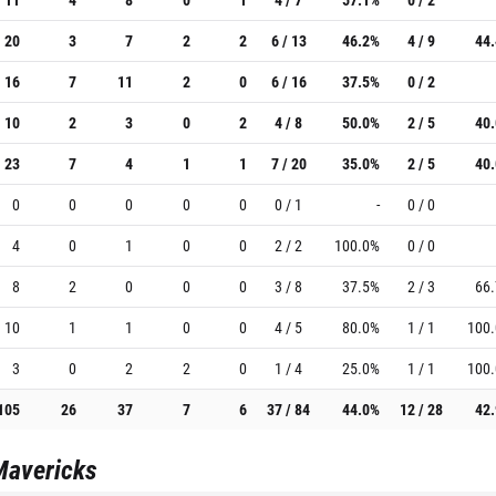
20
3
7
2
2
6 / 13
46.2%
4 / 9
44
16
7
11
2
0
6 / 16
37.5%
0 / 2
10
2
3
0
2
4 / 8
50.0%
2 / 5
40
23
7
4
1
1
7 / 20
35.0%
2 / 5
40
0
0
0
0
0
0 / 1
-
0 / 0
4
0
1
0
0
2 / 2
100.0%
0 / 0
8
2
0
0
0
3 / 8
37.5%
2 / 3
66
10
1
1
0
0
4 / 5
80.0%
1 / 1
100
3
0
2
2
0
1 / 4
25.0%
1 / 1
100
105
26
37
7
6
37 / 84
44.0%
12 / 28
42
Mavericks