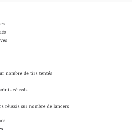
es
ués
ives
sur nombre de tirs tentés
oints réussis
s réussis sur nombre de lancers
ncs
es