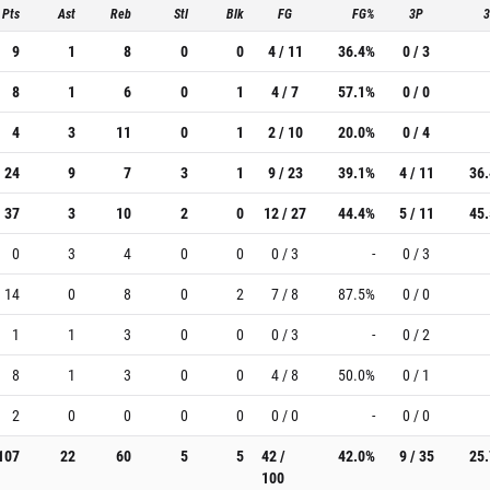
Pts
Ast
Reb
Stl
Blk
FG
FG%
3P
9
1
8
0
0
4 / 11
36.4%
0 / 3
8
1
6
0
1
4 / 7
57.1%
0 / 0
4
3
11
0
1
2 / 10
20.0%
0 / 4
24
9
7
3
1
9 / 23
39.1%
4 / 11
36
37
3
10
2
0
12 / 27
44.4%
5 / 11
45
0
3
4
0
0
0 / 3
-
0 / 3
14
0
8
0
2
7 / 8
87.5%
0 / 0
1
1
3
0
0
0 / 3
-
0 / 2
8
1
3
0
0
4 / 8
50.0%
0 / 1
2
0
0
0
0
0 / 0
-
0 / 0
107
22
60
5
5
42 /
42.0%
9 / 35
25
100