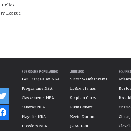
nnelles
asy League
RUBRIQUES POPULAIRES
JOUEURS
ÉQUIPES
Les Français en NBA
Victor Wembanyama
Atlant
Programme NBA
LeBron James
Boston
Classements NBA
Stephen Curry
Brookl
Salaires NBA
Rudy Gobert
Charlo
Playoffs NBA
Kevin Durant
Chicag
Dossiers NBA
Ja Morant
Clevel