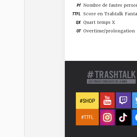
Pf
Nombre de fautes perso
TTFL
Score en Trahtalk Fant
QX
Quart temps X
OT
Overtime/prolongation
#SHOP
#TTFL