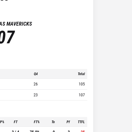
AS MAVERICKS
07
Q4
Total
26
105
23
107
3P%
FT
FT%
To
Pf
TTFL
-
3 / 4
75.0%
0
3
25