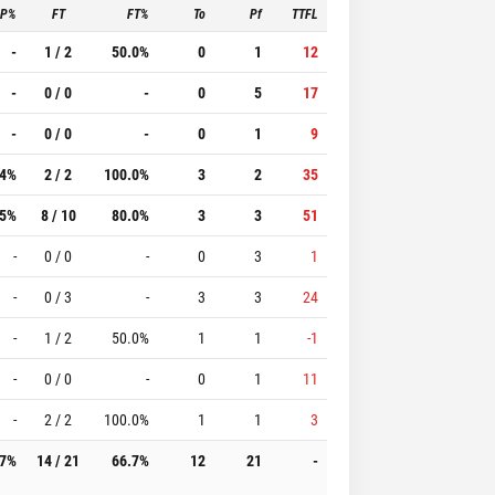
3P%
FT
FT%
To
Pf
TTFL
-
1 / 2
50.0%
0
1
12
-
0 / 0
-
0
5
17
-
0 / 0
-
0
1
9
.4%
2 / 2
100.0%
3
2
35
.5%
8 / 10
80.0%
3
3
51
-
0 / 0
-
0
3
1
-
0 / 3
-
3
3
24
-
1 / 2
50.0%
1
1
-1
-
0 / 0
-
0
1
11
-
2 / 2
100.0%
1
1
3
.7%
14 / 21
66.7%
12
21
-