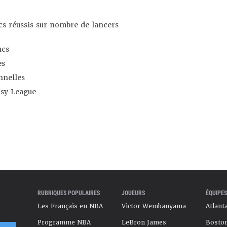
s réussis sur nombre de lancers
ncs
es
nnelles
asy League
RUBRIQUES POPULAIRES
JOUEURS
ÉQUIPES
Les Français en NBA
Victor Wembanyama
Atlant
Programme NBA
LeBron James
Boston