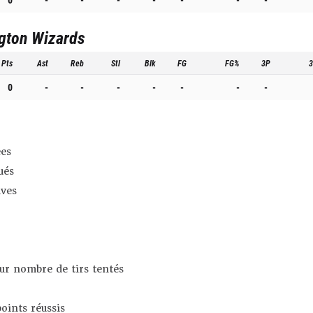
gton Wizards
Pts
Ast
Reb
Stl
Blk
FG
FG%
3P
0
-
-
-
-
-
-
-
es
ués
ives
sur nombre de tirs tentés
oints réussis