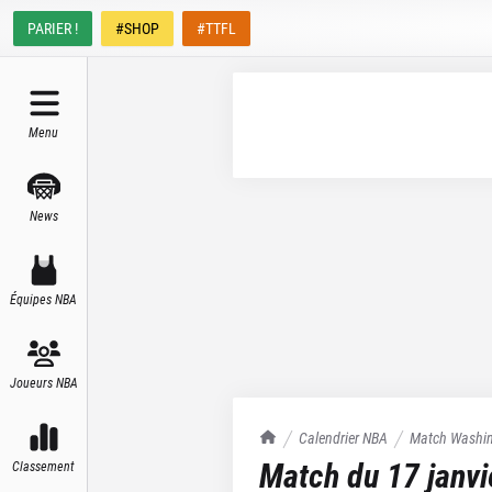
PARIER !
#SHOP
#TTFL
Menu
News
Équipes NBA
Joueurs NBA
TrashTalk Actu NBA
Calendrier NBA
Match
Washin
Match du
17 janv
Classement