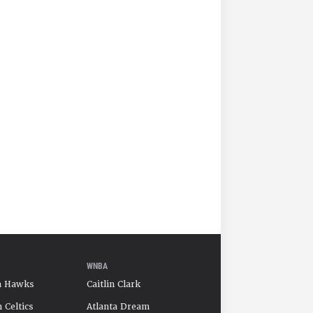
WNBA
a Hawks
Caitlin Clark
 Celtics
Atlanta Dream