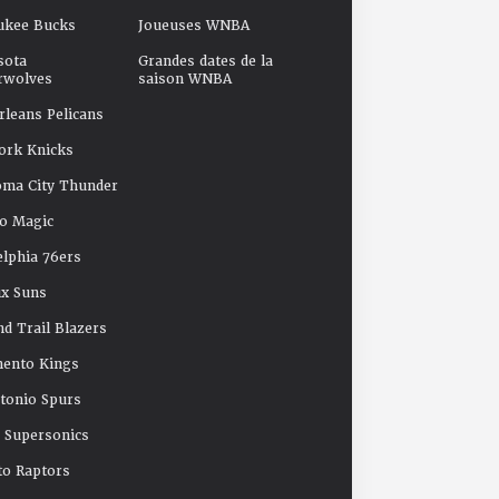
ukee Bucks
Joueuses WNBA
sota
Grandes dates de la
rwolves
saison WNBA
leans Pelicans
ork Knicks
oma City Thunder
o Magic
elphia 76ers
x Suns
nd Trail Blazers
mento Kings
tonio Spurs
e Supersonics
o Raptors