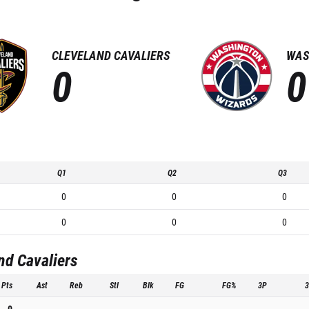
CLEVELAND CAVALIERS
WAS
0
0
Q1
Q2
Q3
0
0
0
0
0
0
nd Cavaliers
Pts
Ast
Reb
Stl
Blk
FG
FG%
3P
0
-
-
-
-
-
-
-