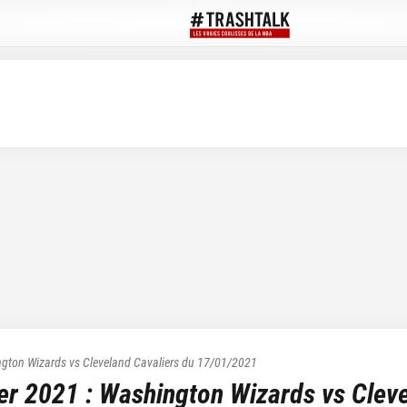
gton Wizards
vs
Cleveland Cavaliers
du
17/01/2021
ier 2021
:
Washington Wizards
vs
Cleve