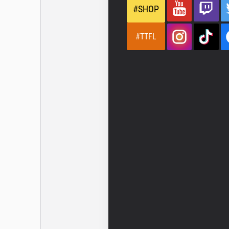
#SHOP
#TTFL