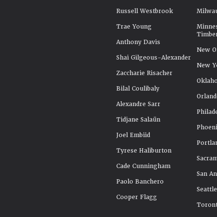
Russell Westbrook
Milwa
Trae Young
Minne
Timbe
Anthony Davis
New Or
Shai Gilgeous-Alexander
New Y
Zaccharie Risacher
Oklah
Bilal Coulibaly
Orland
Alexandre Sarr
Philad
Tidjane Salaün
Phoeni
Joel Embiid
Portla
Tyrese Haliburton
Sacra
Cade Cunningham
San An
Paolo Banchero
Seattl
Cooper Flagg
Toront