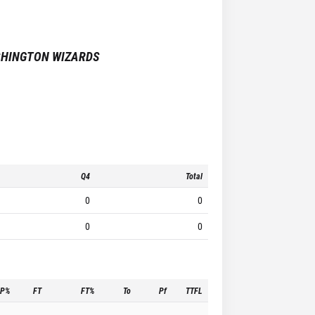
HINGTON WIZARDS
Q4
Total
0
0
0
0
3P%
FT
FT%
To
Pf
TTFL
-
-
-
-
-
-