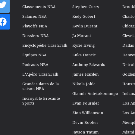
Classements NBA
Stephen Curry
Brookl
Salaires NBA
Rudy Gobert
Charlo
Playoffs NBA
Kevin Durant
Chicag
Dossiers NBA
Ja Morant
Clevel
Encyclopédie TrashTalk
Kyrie Irving
Dallas
Équipes NBA
Luka Doncic
Denve
Podcasts NBA
Anthony Edwards
Detroi
L'Apéro TrashTalk
James Harden
Golden
Grandes dates de la
Nikola Jokic
Houst
saison NBA
Giannis Antetokounmpo
Indian
Incroyable Brocante
Sports
Evan Fournier
Los An
Zion Williamson
Los An
Devin Booker
Memphi
Jayson Tatum
Miami