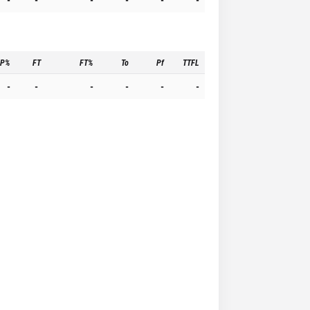
3P%
FT
FT%
To
Pf
TTFL
-
-
-
-
-
-