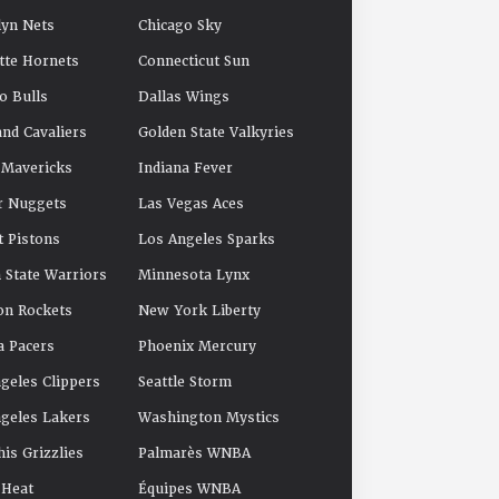
yn Nets
Chicago Sky
tte Hornets
Connecticut Sun
o Bulls
Dallas Wings
and Cavaliers
Golden State Valkyries
 Mavericks
Indiana Fever
r Nuggets
Las Vegas Aces
t Pistons
Los Angeles Sparks
 State Warriors
Minnesota Lynx
on Rockets
New York Liberty
a Pacers
Phoenix Mercury
geles Clippers
Seattle Storm
geles Lakers
Washington Mystics
s Grizzlies
Palmarès WNBA
 Heat
Équipes WNBA