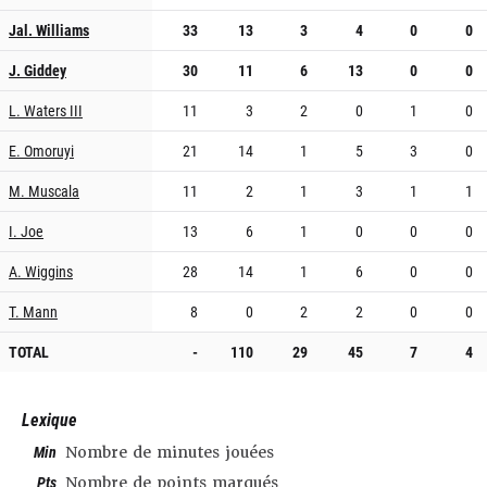
Jal. Williams
33
13
3
4
0
0
J. Giddey
30
11
6
13
0
0
L. Waters III
11
3
2
0
1
0
E. Omoruyi
21
14
1
5
3
0
M. Muscala
11
2
1
3
1
1
I. Joe
13
6
1
0
0
0
A. Wiggins
28
14
1
6
0
0
T. Mann
8
0
2
2
0
0
TOTAL
-
110
29
45
7
4
Lexique
Min
Nombre de minutes jouées
Pts
Nombre de points marqués