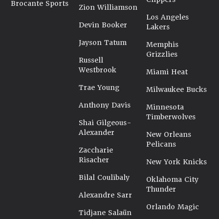
Brocante Sports
Zion Williamson
Los Angeles
Devin Booker
Lakers
Jayson Tatum
Memphis
Grizzlies
Russell
Westbrook
Miami Heat
Trae Young
Milwaukee Bucks
Anthony Davis
Minnesota
Timberwolves
Shai Gilgeous-
Alexander
New Orleans
Pelicans
Zaccharie
Risacher
New York Knicks
Bilal Coulibaly
Oklahoma City
Thunder
Alexandre Sarr
Orlando Magic
Tidjane Salaün