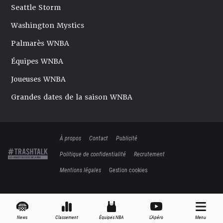
Seattle Storm
Washington Mystics
Palmarès WNBA
Équipes WNBA
Joueuses WNBA
Grandes dates de la saison WNBA
À propos
Contact
Publicité
Politique de confidentialité
Recrutement
Mentions légales
Gestion cookies
News
Classement
Équipes NBA
L'Apéro
Menu