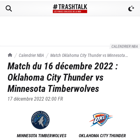
CALENDRIER NBA
TrashTalk Actu NBA
Calendrier NBA
Match
Oklahoma City Thunder
vs
Minnesota
Match du
16 décembre 2022
:
Timberwolves
du
16/12/2022
Oklahoma City Thunder
vs
Minnesota Timberwolves
17 décembre 2022 02:00
FR
MINNESOTA TIMBERWOLVES
OKLAHOMA CITY THUNDER