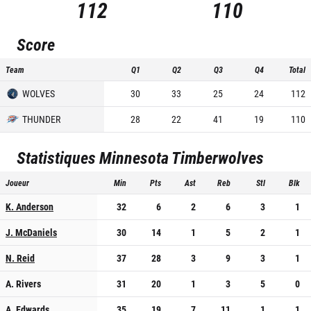
112
110
Score
Team
Q1
Q2
Q3
Q4
Total
WOLVES
30
33
25
24
112
THUNDER
28
22
41
19
110
Statistiques
Minnesota Timberwolves
Joueur
Min
Pts
Ast
Reb
Stl
Blk
K. Anderson
32
6
2
6
3
1
J. McDaniels
30
14
1
5
2
1
N. Reid
37
28
3
9
3
1
A. Rivers
31
20
1
3
5
0
A. Edwards
35
19
7
11
1
1