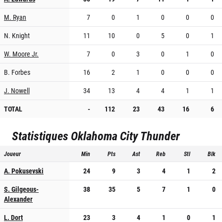
M. Ryan
7
0
1
0
0
0
N. Knight
11
10
0
5
0
1
W. Moore Jr.
7
0
3
0
1
0
B. Forbes
16
2
1
0
0
0
J. Nowell
34
13
4
4
1
1
TOTAL
-
112
23
43
16
6
Statistiques
Oklahoma City Thunder
Joueur
Min
Pts
Ast
Reb
Stl
Blk
A. Pokusevski
24
9
3
4
1
2
S. Gilgeous-
38
35
5
7
1
0
Alexander
L. Dort
23
3
4
1
0
1