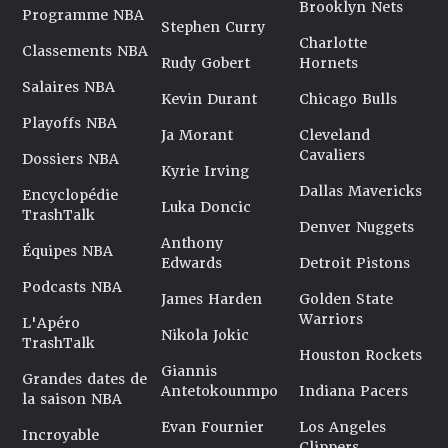
Brooklyn Nets
Programme NBA
Stephen Curry
Charlotte
Classements NBA
Rudy Gobert
Hornets
Salaires NBA
Kevin Durant
Chicago Bulls
Playoffs NBA
Ja Morant
Cleveland
Cavaliers
Dossiers NBA
Kyrie Irving
Dallas Mavericks
Encyclopédie
Luka Doncic
TrashTalk
Denver Nuggets
Anthony
Équipes NBA
Edwards
Detroit Pistons
Podcasts NBA
James Harden
Golden State
Warriors
L'Apéro
Nikola Jokic
TrashTalk
Houston Rockets
Giannis
Grandes dates de
Antetokounmpo
Indiana Pacers
la saison NBA
Evan Fournier
Los Angeles
Incroyable
Clippers