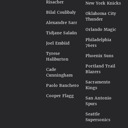
Risacher
New York Knicks
Bilal Coulibaly
Oklahoma City
Thunder
Alexandre Sarr
Orlando Magic
Tidjane Salaün
Philadelphia
Joel Embiid
76ers
Tyrese
Phoenix Suns
Haliburton
Portland Trail
Cade
Blazers
Cunningham
Sacramento
Paolo Banchero
Kings
Cooper Flagg
San Antonio
Spurs
Seattle
Supersonics