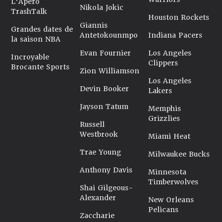
L'Apéro
Nikola Jokic
TrashTalk
Houston Rockets
Giannis
Grandes dates de
Antetokounmpo
Indiana Pacers
la saison NBA
Evan Fournier
Los Angeles
Incroyable
Clippers
Brocante Sports
Zion Williamson
Los Angeles
Devin Booker
Lakers
Jayson Tatum
Memphis
Grizzlies
Russell
Westbrook
Miami Heat
Trae Young
Milwaukee Bucks
Anthony Davis
Minnesota
Timberwolves
Shai Gilgeous-
Alexander
New Orleans
Pelicans
Zaccharie