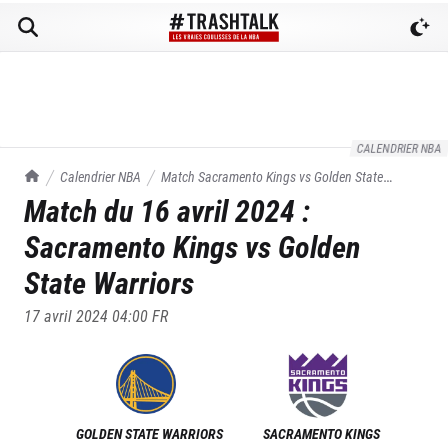
CALENDRIER NBA
TrashTalk Actu NBA
Calendrier NBA
Match
Sacramento Kings
vs
Golden State
Match du
16 avril 2024
:
Warriors
du
16/04/2024
Sacramento Kings
vs
Golden
State Warriors
17 avril 2024 04:00
FR
GOLDEN STATE WARRIORS
SACRAMENTO KINGS