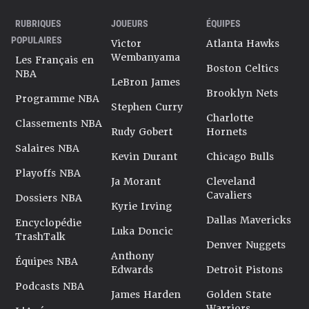
RUBRIQUES
JOUEURS
ÉQUIPES
POPULAIRES
Victor
Atlanta Hawks
Wembanyama
Les Français en
Boston Celtics
NBA
LeBron James
Brooklyn Nets
Programme NBA
Stephen Curry
Charlotte
Classements NBA
Rudy Gobert
Hornets
Salaires NBA
Kevin Durant
Chicago Bulls
Playoffs NBA
Ja Morant
Cleveland
Cavaliers
Dossiers NBA
Kyrie Irving
Dallas Mavericks
Encyclopédie
Luka Doncic
TrashTalk
Denver Nuggets
Anthony
Équipes NBA
Edwards
Detroit Pistons
Podcasts NBA
James Harden
Golden State
Warriors