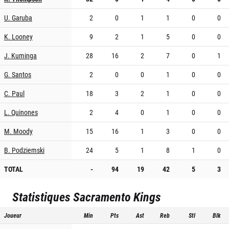
U. Garuba
2
0
1
1
0
0
K. Looney
9
2
1
5
0
0
J. Kuminga
28
16
2
7
0
1
G. Santos
2
0
0
1
0
0
C. Paul
18
3
2
1
0
0
L. Quinones
2
4
0
1
0
0
M. Moody
15
16
1
3
0
0
B. Podziemski
24
5
1
8
1
0
TOTAL
-
94
19
42
5
3
Statistiques
Sacramento Kings
Joueur
Min
Pts
Ast
Reb
Stl
Blk