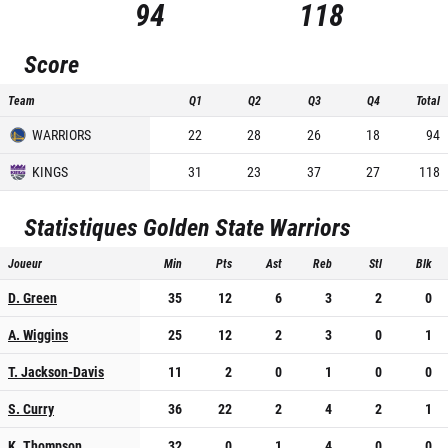
94
118
Score
Team
Q1
Q2
Q3
Q4
Total
WARRIORS
22
28
26
18
94
KINGS
31
23
37
27
118
Statistiques
Golden State Warriors
Joueur
Min
Pts
Ast
Reb
Stl
Blk
D. Green
35
12
6
3
2
0
A. Wiggins
25
12
2
3
0
1
T. Jackson-Davis
11
2
0
1
0
0
S. Curry
36
22
2
4
2
1
K. Thompson
32
0
1
4
0
0