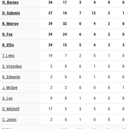
H. Barnes
34
17
3
4
0
0
D. Sabonis
37
16
7
12
2
1
K. Murray
39
32
0
9
2
0
D. Fox
39
24
6
4
2
0
K. Ellis
39
15
5
4
3
3
T. Lyles
19
7
2
5
1
0
S. Vezenkov
2
0
0
1
0
0
K. Edwards
2
0
0
1
0
0
J. McGee
2
2
0
0
0
1
A. Len
9
0
1
4
0
0
D. Mitchell
17
5
3
5
0
0
C. Jones
2
0
1
0
0
0