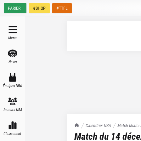
PARIER !
#SHOP
#TTFL
Menu
News
Équipes NBA
Joueurs NBA
TrashTalk Actu NBA
Calendrier NBA
Match
Miami 
Match du
14 déc
Classement