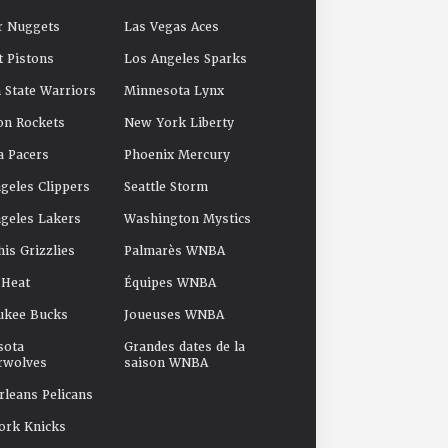
r Nuggets
Las Vegas Aces
t Pistons
Los Angeles Sparks
 State Warriors
Minnesota Lynx
on Rockets
New York Liberty
a Pacers
Phoenix Mercury
geles Clippers
Seattle Storm
geles Lakers
Washington Mystics
s Grizzlies
Palmarès WNBA
 Heat
Équipes WNBA
ukee Bucks
Joueuses WNBA
sota
Grandes dates de la
rwolves
saison WNBA
leans Pelicans
ork Knicks