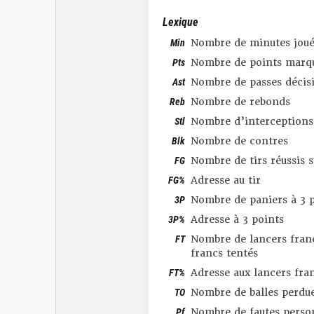
Lexique
Min
Nombre de minutes joué
Pts
Nombre de points marq
Ast
Nombre de passes décis
Reb
Nombre de rebonds
Stl
Nombre d’interceptions
Blk
Nombre de contres
FG
Nombre de tirs réussis 
FG%
Adresse au tir
3P
Nombre de paniers à 3 p
3P%
Adresse à 3 points
FT
Nombre de lancers franc
francs tentés
FT%
Adresse aux lancers fra
TO
Nombre de balles perdu
Pf
Nombre de fautes perso