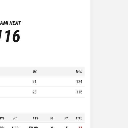
AMI HEAT
116
Q4
Total
31
124
28
116
3P%
FT
FT%
To
Pf
TTFL
.0%
1 / 2
50.0%
0
5
14