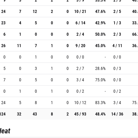
24
7
12
2
0
10 / 21
47.6%
2 / 5
40
23
4
5
0
0
6 / 14
42.9%
1 / 3
33
6
1
0
0
0
2 / 4
50.0%
2 / 3
66
26
11
7
1
0
9 / 20
45.0%
4 / 11
36
0
0
1
0
0
0 / 0
-
0 / 0
5
0
3
1
0
2 / 7
28.6%
0 / 3
7
0
5
0
0
3 / 4
75.0%
0 / 0
0
1
0
1
0
0 / 2
-
0 / 2
24
5
8
1
0
10 / 12
83.3%
3 / 4
75
124
32
43
8
2
45 / 93
48.4%
14 / 36
38
Heat