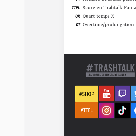
TTFL
Score en Trahtalk Fant
QX
Quart temps X
OT
Overtime/prolongation
#SHOP
#TTFL