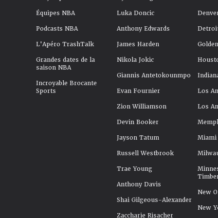
Équipes NBA
Luka Doncic
Denve
Podcasts NBA
Anthony Edwards
Detroi
L'Apéro TrashTalk
James Harden
Golden
Grandes dates de la
Nikola Jokic
Houst
saison NBA
Giannis Antetokounmpo
Indian
Incroyable Brocante
Sports
Evan Fournier
Los An
Zion Williamson
Los An
Devin Booker
Memphi
Jayson Tatum
Miami
Russell Westbrook
Milwa
Trae Young
Minne
Timbe
Anthony Davis
New Or
Shai Gilgeous-Alexander
New Y
Zaccharie Risacher