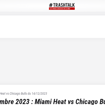
Heat
vs
Chicago Bulls
du
14/12/2023
embre 2023
:
Miami Heat
vs
Chicago Bu