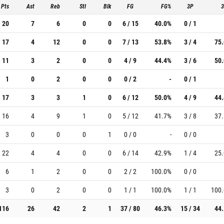
Pts
Ast
Reb
Stl
Blk
FG
FG%
3P
20
7
6
0
0
6 / 15
40.0%
0 / 1
17
4
12
0
0
7 / 13
53.8%
3 / 4
75
11
3
2
0
0
4 / 9
44.4%
3 / 6
50
1
0
2
0
0
0 / 2
-
0 / 1
17
3
3
1
0
6 / 12
50.0%
4 / 9
44
16
4
9
1
0
5 / 12
41.7%
3 / 8
37
3
0
0
0
1
0 / 0
-
0 / 0
22
4
4
0
0
6 / 14
42.9%
1 / 4
25
6
1
2
0
0
2 / 2
100.0%
0 / 0
3
0
2
0
0
1 / 1
100.0%
1 / 1
100
116
26
42
2
1
37 / 80
46.3%
15 / 34
44