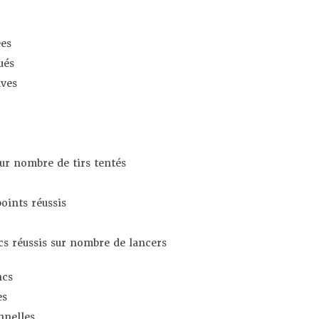
es
ués
ives
sur nombre de tirs tentés
oints réussis
s réussis sur nombre de lancers
ncs
es
nnelles