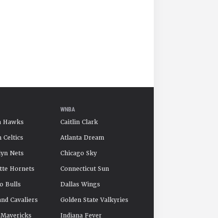
WNBA
a Hawks
Caitlin Clark
 Celtics
Atlanta Dream
yn Nets
Chicago Sky
tte Hornets
Connecticut Sun
o Bulls
Dallas Wings
and Cavaliers
Golden State Valkyries
 Mavericks
Indiana Fever