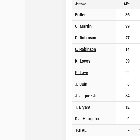
Joueur
Min
Butler
36
C. Martin
39
D. Robinson
27
O. Robinson
14
K. Lowry
39
K. Love
22
J. Cain
8
J. Jaquez Jr.
34
T. Bryant
12
R.J. Hampton
9
TOTAL
-