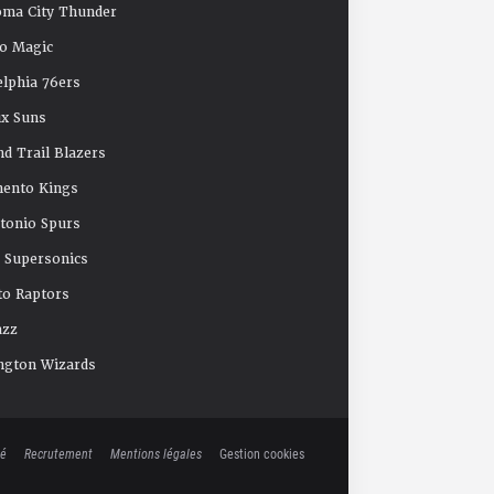
oma City Thunder
o Magic
elphia 76ers
x Suns
nd Trail Blazers
mento Kings
tonio Spurs
e Supersonics
o Raptors
azz
ngton Wizards
té
Recrutement
Mentions légales
Gestion cookies