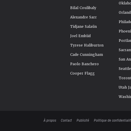
Oklah
Bilal Coulibaly
Orland
Alexandre Sarr
Philad
Tidjane Salaün
Phoeni
Joel Embiid
Portla
Tyrese Haliburton
Sacra
Cade Cunningham
San An
Paolo Banchero
Seattl
Cooper Flagg
Toront
Utah J
Washi
À propos
Contact
Publicité
Politique de confidentiali