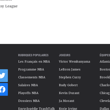
asy League
RUBRIQUES POPULAIRES
JOUEURS
ÉQUIPES
Les Français en NBA
Victor Wembanyama
Atlant
Programme NBA
LeBron James
Boston
Classements NBA
Stephen Curry
Brookl
Salaires NBA
Rudy Gobert
Charlo
Playoffs NBA
Kevin Durant
Chicag
Dossiers NBA
Ja Morant
Clevel
Encyclopédie TrashTalk
Kyrie Irving
Dallas