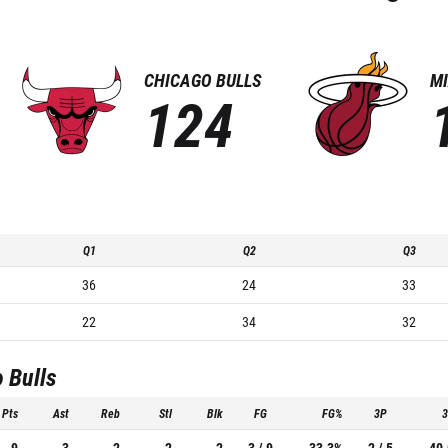
CHICAGO BULLS
MI
124
Q1
Q2
Q3
36
24
33
22
34
32
 Bulls
Pts
Ast
Reb
Stl
Blk
FG
FG%
3P
9
3
2
2
2
3 / 9
33.3%
2 / 5
40