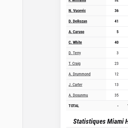
N. Vucevic
36
D. DeRozan
41
A. Caruso
5
C. White
40
D. Terry
3
T. Craig
23
A. Drummond
12
J. Carter
13
A. Dosunmu
35
TOTAL
-
Statistiques
Miami 