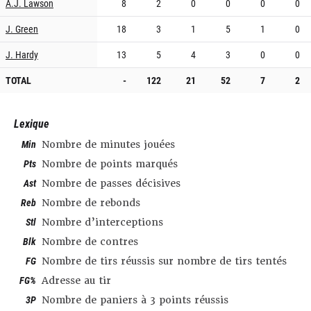
A.J. Lawson
8
2
0
0
0
0
J. Green
18
3
1
5
1
0
J. Hardy
13
5
4
3
0
0
TOTAL
-
122
21
52
7
2
Lexique
Min
Nombre de minutes jouées
Pts
Nombre de points marqués
Ast
Nombre de passes décisives
Reb
Nombre de rebonds
Stl
Nombre d’interceptions
Blk
Nombre de contres
FG
Nombre de tirs réussis sur nombre de tirs tentés
FG%
Adresse au tir
3P
Nombre de paniers à 3 points réussis