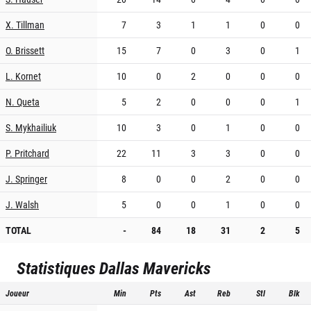
X. Tillman
7
3
1
1
0
0
O. Brissett
15
7
0
3
0
1
L. Kornet
10
0
2
0
0
0
N. Queta
5
2
0
0
0
1
S. Mykhailiuk
10
3
0
1
0
0
P. Pritchard
22
11
3
3
0
0
J. Springer
8
0
0
2
0
0
J. Walsh
5
0
0
1
0
0
TOTAL
-
84
18
31
2
5
Statistiques
Dallas Mavericks
Joueur
Min
Pts
Ast
Reb
Stl
Blk