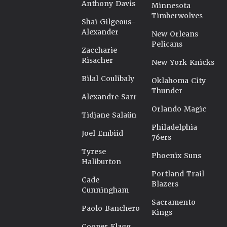
Anthony Davis
Minnesota
Timberwolves
Shai Gilgeous-
Alexander
New Orleans
Pelicans
Zaccharie
Risacher
New York Knicks
Bilal Coulibaly
Oklahoma City
Thunder
Alexandre Sarr
Orlando Magic
Tidjane Salaün
Philadelphia
Joel Embiid
76ers
Tyrese
Phoenix Suns
Haliburton
Portland Trail
Cade
Blazers
Cunningham
Sacramento
Paolo Banchero
Kings
Cooper Flagg