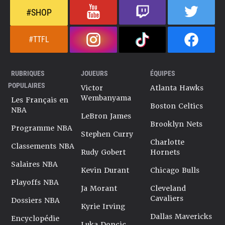
#SHOP
#TTFL
RUBRIQUES
JOUEURS
ÉQUIPES
POPULAIRES
Victor
Atlanta Hawks
Wembanyama
Les Français en
Boston Celtics
NBA
LeBron James
Brooklyn Nets
Programme NBA
Stephen Curry
Charlotte
Classements NBA
Rudy Gobert
Hornets
Salaires NBA
Kevin Durant
Chicago Bulls
Playoffs NBA
Ja Morant
Cleveland
Cavaliers
Dossiers NBA
Kyrie Irving
Dallas Mavericks
Encyclopédie
Luka Doncic