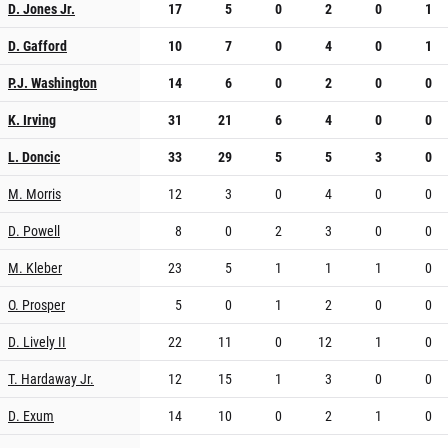
D. Jones Jr.
17
5
0
2
0
1
D. Gafford
10
7
0
4
0
1
P.J. Washington
14
6
0
2
0
0
K. Irving
31
21
6
4
0
0
L. Doncic
33
29
5
5
3
0
M. Morris
12
3
0
4
0
0
D. Powell
8
0
2
3
0
0
M. Kleber
23
5
1
1
1
0
O. Prosper
5
0
1
2
0
0
D. Lively II
22
11
0
12
1
0
T. Hardaway Jr.
12
15
1
3
0
0
D. Exum
14
10
0
2
1
0