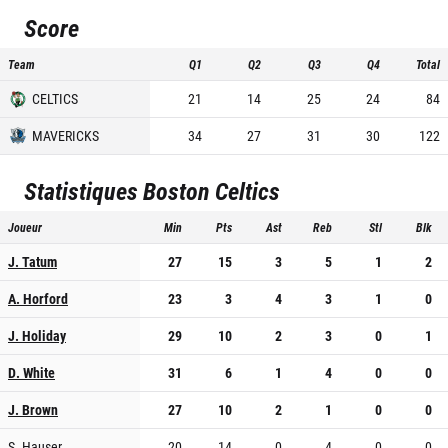
Score
Team
Q1
Q2
Q3
Q4
Total
CELTICS
21
14
25
24
84
MAVERICKS
34
27
31
30
122
Statistiques
Boston Celtics
Joueur
Min
Pts
Ast
Reb
Stl
Blk
J. Tatum
27
15
3
5
1
2
A. Horford
23
3
4
3
1
0
J. Holiday
29
10
2
3
0
1
D. White
31
6
1
4
0
0
J. Brown
27
10
2
1
0
0
S. Hauser
20
14
0
4
0
0