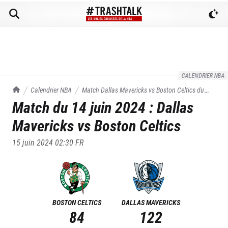
CALENDRIER NBA
TrashTalk Actu NBA
Calendrier NBA
Match
Dallas Mavericks
vs
Boston Celtics
du
Match du
14 juin 2024
:
Dallas
14/06/2024
Mavericks
vs
Boston Celtics
15 juin 2024 02:30
FR
BOSTON CELTICS
DALLAS MAVERICKS
84
122