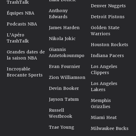
TrashTalk
Denver Nuggets
Anthony
Équipes NBA
Edwards
Detroit Pistons
Podcasts NBA
James Harden
Golden State
Warriors
L'Apéro
Nikola Jokic
TrashTalk
Houston Rockets
Giannis
Grandes dates de
Antetokounmpo
Indiana Pacers
la saison NBA
Evan Fournier
Los Angeles
Incroyable
Clippers
Brocante Sports
Zion Williamson
Los Angeles
Devin Booker
Lakers
Jayson Tatum
Memphis
Grizzlies
Russell
Westbrook
Miami Heat
Trae Young
Milwaukee Bucks