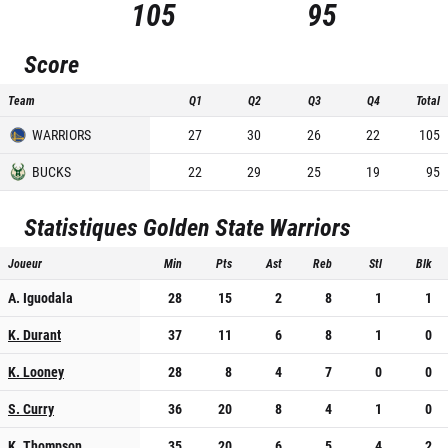
105
95
Score
Team
Q1
Q2
Q3
Q4
Total
WARRIORS
27
30
26
22
105
BUCKS
22
29
25
19
95
Statistiques
Golden State Warriors
Joueur
Min
Pts
Ast
Reb
Stl
Blk
A. Iguodala
28
15
2
8
1
1
K. Durant
37
11
6
8
1
0
K. Looney
28
8
4
7
0
0
S. Curry
36
20
8
4
1
0
K. Thompson
35
20
6
5
4
2