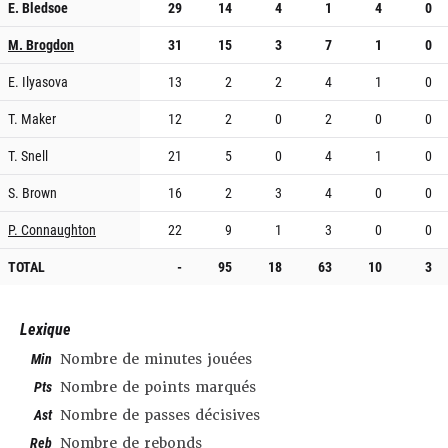
E. Bledsoe
29
14
4
1
4
0
M. Brogdon
31
15
3
7
1
0
E. Ilyasova
13
2
2
4
1
0
T. Maker
12
2
0
2
0
0
T. Snell
21
5
0
4
1
0
S. Brown
16
2
3
4
0
0
P. Connaughton
22
9
1
3
0
0
TOTAL
-
95
18
63
10
3
Lexique
Min
Nombre de minutes jouées
Pts
Nombre de points marqués
Ast
Nombre de passes décisives
Reb
Nombre de rebonds