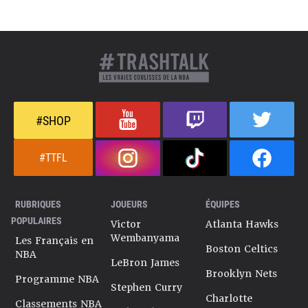
#SHOP
#TTFL
RUBRIQUES
JOUEURS
ÉQUIPES
POPULAIRES
Victor
Atlanta Hawks
Wembanyama
Les Français en
Boston Celtics
NBA
LeBron James
Brooklyn Nets
Programme NBA
Stephen Curry
Charlotte
Classements NBA