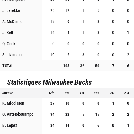
J. Jerebko
25
12
1
5
0
0
A. McKinnie
17
9
1
3
0
0
J. Bell
16
4
1
3
0
1
Q. Cook
0
0
0
0
0
0
S. Livingston
19
6
3
0
0
2
TOTAL
-
105
32
50
7
6
Statistiques
Milwaukee Bucks
Joueur
Min
Pts
Ast
Reb
Stl
Blk
K. Middleton
27
10
0
8
1
0
G. Antetokounmpo
34
22
5
15
2
2
B. Lopez
34
14
0
6
0
1