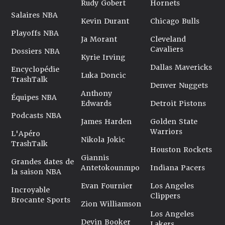
Rudy Gobert
Hornets
Salaires NBA
Kevin Durant
Chicago Bulls
Playoffs NBA
Ja Morant
Cleveland
Cavaliers
Dossiers NBA
Kyrie Irving
Dallas Mavericks
Encyclopédie
Luka Doncic
TrashTalk
Denver Nuggets
Anthony
Équipes NBA
Edwards
Detroit Pistons
Podcasts NBA
James Harden
Golden State
Warriors
L'Apéro
Nikola Jokic
TrashTalk
Houston Rockets
Giannis
Grandes dates de
Antetokounmpo
Indiana Pacers
la saison NBA
Evan Fournier
Los Angeles
Incroyable
Clippers
Brocante Sports
Zion Williamson
Los Angeles
Devin Booker
Lakers