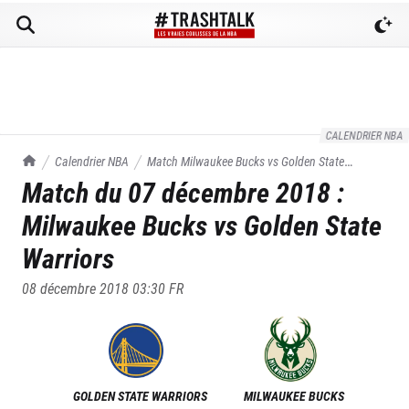
CALENDRIER NBA
TrashTalk Actu NBA
Calendrier NBA
Match
Milwaukee Bucks
vs
Golden State
Match du
07 décembre 2018
:
Warriors
du
07/12/2018
Milwaukee Bucks
vs
Golden State
Warriors
08 décembre 2018 03:30
FR
GOLDEN STATE WARRIORS
MILWAUKEE BUCKS