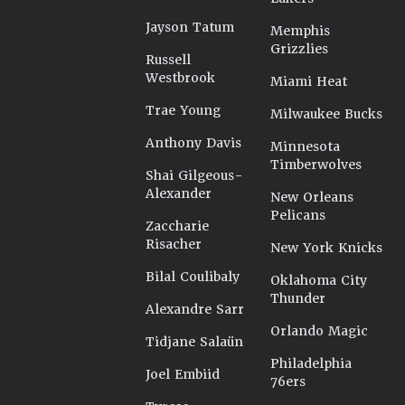
Jayson Tatum
Memphis
Grizzlies
Russell
Westbrook
Miami Heat
Trae Young
Milwaukee Bucks
Anthony Davis
Minnesota
Timberwolves
Shai Gilgeous-
Alexander
New Orleans
Pelicans
Zaccharie
Risacher
New York Knicks
Bilal Coulibaly
Oklahoma City
Thunder
Alexandre Sarr
Orlando Magic
Tidjane Salaün
Philadelphia
Joel Embiid
76ers