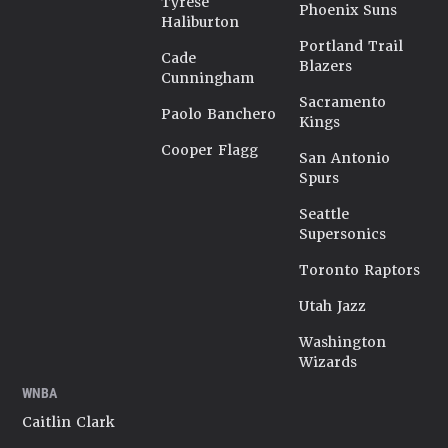
Tyrese
Phoenix Suns
Haliburton
Portland Trail
Cade
Blazers
Cunningham
Sacramento
Paolo Banchero
Kings
Cooper Flagg
San Antonio
Spurs
Seattle
Supersonics
Toronto Raptors
Utah Jazz
Washington
Wizards
WNBA
Caitlin Clark