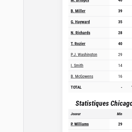
B. Miller
39
G. Hayward
35
N. Richards
28
T. Rozier
40
P.J. Washington
29
I. Smith
14
B. McGowens
16
TOTAL
-
Statistiques
Chicago
Joueur
Min
P. Williams
29