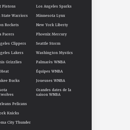
t Pistons
Los Angeles Sparks
 State Warriors
Minnesota Lynx
on Rockets
New York Liberty
a Pacers
Phoenix Mercury
geles Clippers
Seattle Storm
geles Lakers
Washington Mystics
s Grizzlies
Palmarès WNBA
 Heat
Équipes WNBA
ukee Bucks
Joueuses WNBA
sota
Grandes dates de la
rwolves
saison WNBA
leans Pelicans
ork Knicks
oma City Thunder