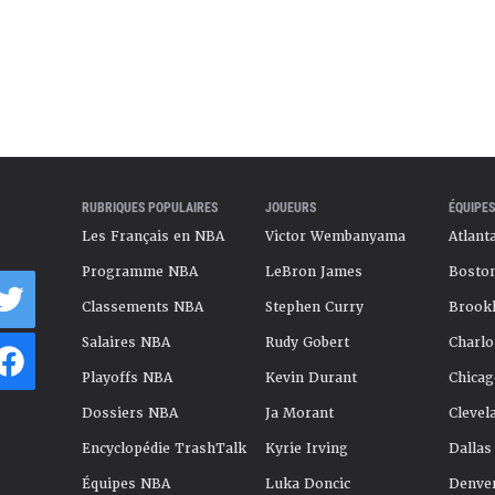
RUBRIQUES POPULAIRES
JOUEURS
ÉQUIPES
Les Français en NBA
Victor Wembanyama
Atlant
Programme NBA
LeBron James
Boston
Classements NBA
Stephen Curry
Brookl
Salaires NBA
Rudy Gobert
Charlo
Playoffs NBA
Kevin Durant
Chicag
Dossiers NBA
Ja Morant
Clevel
Encyclopédie TrashTalk
Kyrie Irving
Dallas
Équipes NBA
Luka Doncic
Denve