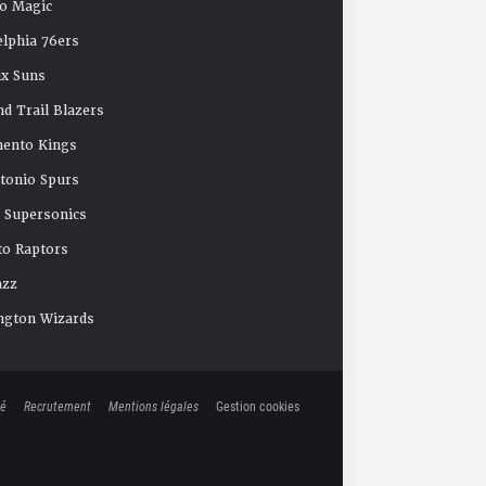
o Magic
elphia 76ers
x Suns
nd Trail Blazers
mento Kings
tonio Spurs
e Supersonics
o Raptors
azz
ngton Wizards
té
Recrutement
Mentions légales
Gestion cookies