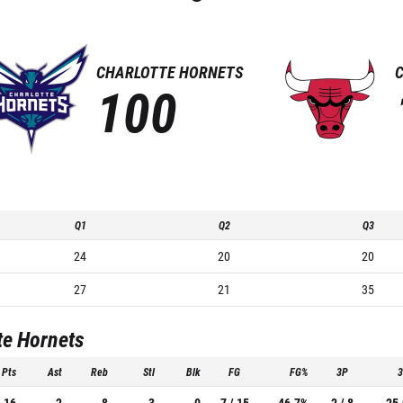
CHARLOTTE HORNETS
100
Q1
Q2
Q3
24
20
20
27
21
35
te Hornets
Pts
Ast
Reb
Stl
Blk
FG
FG%
3P
16
2
8
3
0
7 / 15
46.7%
2 / 8
25