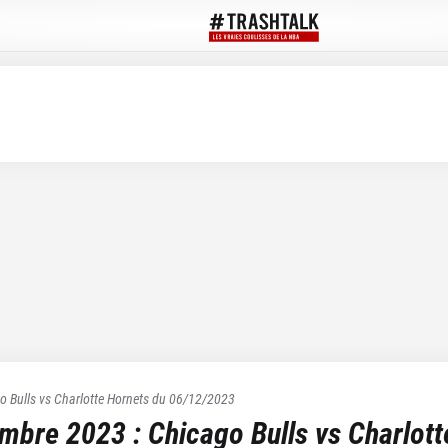
o Bulls
vs
Charlotte Hornets
du
06/12/2023
embre 2023
:
Chicago Bulls
vs
Charlott