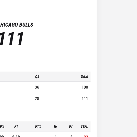
CHICAGO BULLS
111
Q4
Total
36
100
28
111
3P%
FT
FT%
To
Pf
TTFL
.0%
0 / 0
-
1
3
23