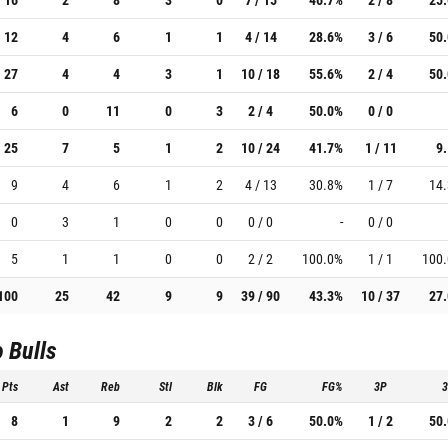
12
4
6
1
1
4 / 14
28.6%
3 / 6
50
27
4
4
3
1
10 / 18
55.6%
2 / 4
50
6
0
11
0
3
2 / 4
50.0%
0 / 0
25
7
5
1
2
10 / 24
41.7%
1 / 11
9
9
4
6
1
2
4 / 13
30.8%
1 / 7
14
0
3
1
0
0
0 / 0
-
0 / 0
5
1
1
0
0
2 / 2
100.0%
1 / 1
100
100
25
42
9
9
39 / 90
43.3%
10 / 37
27
 Bulls
Pts
Ast
Reb
Stl
Blk
FG
FG%
3P
8
1
9
2
2
3 / 6
50.0%
1 / 2
50