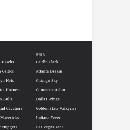
WNBA
a Hawks
Caitlin Clark
 Celtics
Atlanta Dream
yn Nets
Chicago Sky
tte Hornets
Connecticut Sun
o Bulls
Dallas Wings
and Cavaliers
Golden State Valkyries
 Mavericks
Indiana Fever
r Nuggets
Las Vegas Aces