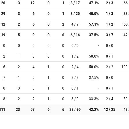
20
3
12
0
1
8 / 17
47.1%
2 / 3
66
29
3
6
0
1
8 / 20
40.0%
1 / 3
33
12
2
6
0
2
4 / 7
57.1%
1 / 2
50
19
5
9
0
0
6 / 16
37.5%
3 / 7
42
0
0
0
0
0
0 / 0
-
0 / 0
2
1
0
0
0
1 / 2
50.0%
0 / 1
6
2
4
1
0
2 / 4
50.0%
2 / 2
100
7
1
9
1
0
3 / 8
37.5%
0 / 0
0
3
0
1
0
0 / 1
-
0 / 1
8
2
2
1
0
3 / 9
33.3%
2 / 4
50
111
23
57
6
6
38 / 90
42.2%
12 / 25
48