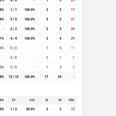
.0%
1 / 1
100.0%
2
3
17
.0%
5 / 5
100.0%
5
2
41
-
2 / 2
100.0%
2
3
20
.1%
4 / 4
100.0%
2
4
29
.3%
0 / 0
-
1
5
11
-
0 / 0
-
2
1
2
.0%
0 / 0
-
1
3
9
.0%
12 / 12
100.0%
17
24
-
3P%
FT
FT%
To
Pf
TTFL
.0%
1 / 2
50.0%
3
2
19