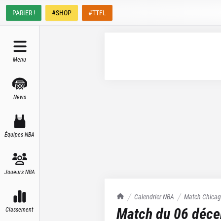
PARIER !
#SHOP
#TTFL
Menu
News
Équipes NBA
Joueurs NBA
TrashTalk Actu NBA
Calendrier NBA
Match
Chicag
Match du
06 déc
Classement