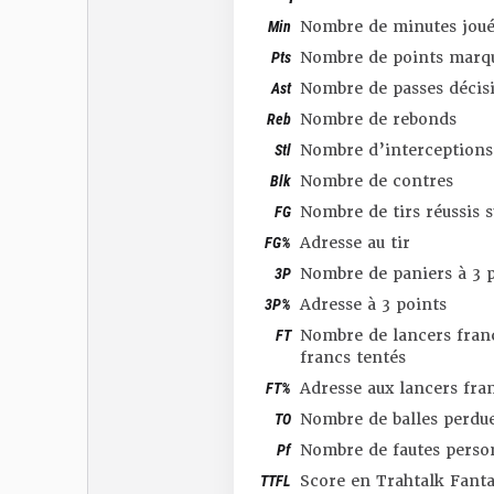
Min
Nombre de minutes joué
Pts
Nombre de points marq
Ast
Nombre de passes décis
Reb
Nombre de rebonds
Stl
Nombre d’interceptions
Blk
Nombre de contres
FG
Nombre de tirs réussis 
FG%
Adresse au tir
3P
Nombre de paniers à 3 p
3P%
Adresse à 3 points
FT
Nombre de lancers franc
francs tentés
FT%
Adresse aux lancers fra
TO
Nombre de balles perdu
Pf
Nombre de fautes perso
TTFL
Score en Trahtalk Fant