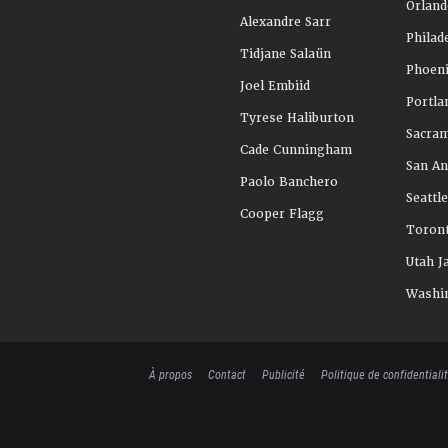
Orland
Alexandre Sarr
Philad
Tidjane Salaün
Phoeni
Joel Embiid
Portla
Tyrese Haliburton
Sacra
Cade Cunningham
San An
Paolo Banchero
Seattl
Cooper Flagg
Toront
Utah J
Washi
À propos
Contact
Publicité
Politique de confidentiali