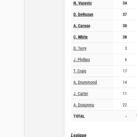
N. Vucevic
34
D. DeRozan
37
A. Caruso
30
C. White
38
D. Terry
3
J. Phillips
6
T. Craig
17
A. Drummond
14
J. Carter
11
A. Dosunmu
22
TOTAL
-
Lexique