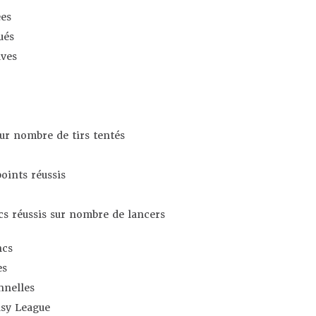
es
ués
ives
sur nombre de tirs tentés
oints réussis
s réussis sur nombre de lancers
ncs
es
nnelles
asy League