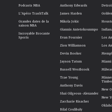
Podcasts NBA
Anthony Edwards
Detroi
L'Apéro TrashTalk
James Harden
Golden
Grandes dates de la
Nikola Jokic
Houst
saison NBA
Giannis Antetokounmpo
Indian
Incroyable Brocante
Sports
Evan Fournier
Los An
Zion Williamson
Los An
Devin Booker
Memphi
Jayson Tatum
Miami
Russell Westbrook
Milwa
Trae Young
Minne
Timbe
Anthony Davis
New Or
Shai Gilgeous-Alexander
New Y
Zaccharie Risacher
Oklah
Bilal Coulibaly