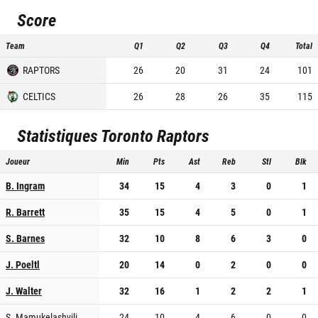
Score
Team
Q1
Q2
Q3
Q4
Total
RAPTORS
26
20
31
24
101
CELTICS
26
28
26
35
115
Statistiques
Toronto Raptors
Joueur
Min
Pts
Ast
Reb
Stl
Blk
B. Ingram
34
15
4
3
0
1
R. Barrett
35
15
4
5
0
1
S. Barnes
32
10
8
6
3
0
J. Poeltl
20
14
0
2
0
0
J. Walter
32
16
1
2
2
1
S. Mamukelashvili
24
10
4
6
0
0