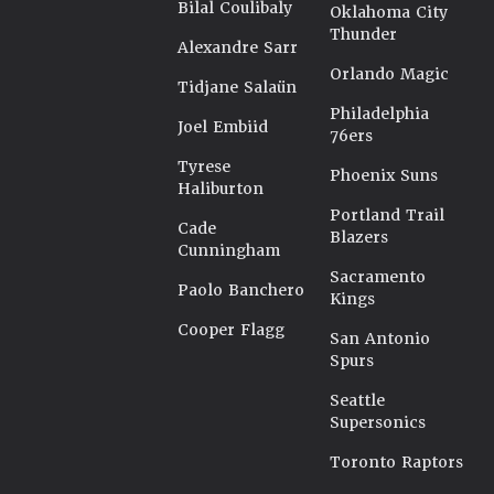
Bilal Coulibaly
Oklahoma City
Thunder
Alexandre Sarr
Orlando Magic
Tidjane Salaün
Philadelphia
Joel Embiid
76ers
Tyrese
Phoenix Suns
Haliburton
Portland Trail
Cade
Blazers
Cunningham
Sacramento
Paolo Banchero
Kings
Cooper Flagg
San Antonio
Spurs
Seattle
Supersonics
Toronto Raptors