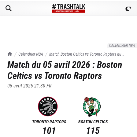
CALENDRIER NBA
TrashTalk Actu NBA
Calendrier NBA
Match
Boston Celtics
vs
Toronto Raptors
du
Match du
05 avril 2026
:
Boston
05/04/2026
Celtics
vs
Toronto Raptors
05 avril 2026 21:30
FR
TORONTO RAPTORS
BOSTON CELTICS
101
115