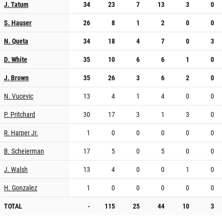
J. Tatum
34
23
7
13
3
0
S. Hauser
26
8
1
2
0
0
N. Queta
34
18
4
7
0
3
D. White
35
10
6
6
1
0
J. Brown
35
26
3
6
2
0
N. Vucevic
13
4
1
4
0
0
P. Pritchard
30
17
3
1
3
0
R. Harper Jr.
1
0
0
0
0
0
B. Scheierman
17
5
0
5
0
0
J. Walsh
13
4
0
0
1
0
H. Gonzalez
1
0
0
0
0
0
TOTAL
-
115
25
44
10
3