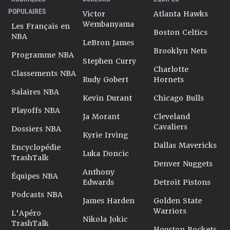
POPULAIRES
Victor
Atlanta Hawks
Wembanyama
Les Français en
Boston Celtics
NBA
LeBron James
Brooklyn Nets
Programme NBA
Stephen Curry
Charlotte
Classements NBA
Rudy Gobert
Hornets
Salaires NBA
Kevin Durant
Chicago Bulls
Playoffs NBA
Ja Morant
Cleveland
Cavaliers
Dossiers NBA
Kyrie Irving
Dallas Mavericks
Encyclopédie
Luka Doncic
TrashTalk
Denver Nuggets
Anthony
Équipes NBA
Edwards
Detroit Pistons
Podcasts NBA
James Harden
Golden State
Warriors
L'Apéro
Nikola Jokic
TrashTalk
Houston Rockets