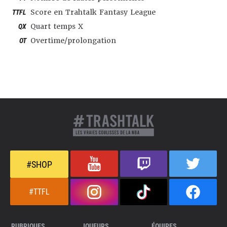
TTFL
Score en Trahtalk Fantasy League
QX
Quart temps X
OT
Overtime/prolongation
#SHOP
#TTFL
RUBRIQUES
JOUEURS
ÉQUIPES