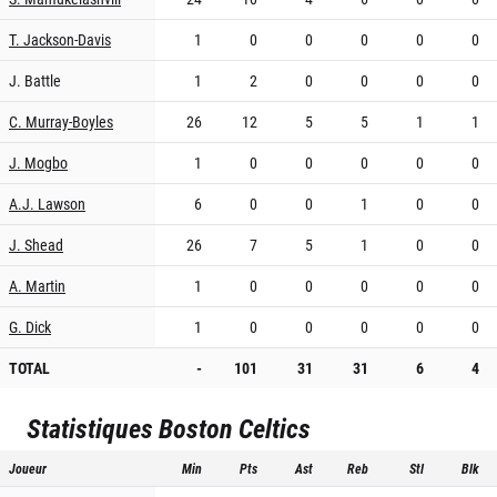
T. Jackson-Davis
1
0
0
0
0
0
J. Battle
1
2
0
0
0
0
C. Murray-Boyles
26
12
5
5
1
1
J. Mogbo
1
0
0
0
0
0
A.J. Lawson
6
0
0
1
0
0
J. Shead
26
7
5
1
0
0
A. Martin
1
0
0
0
0
0
G. Dick
1
0
0
0
0
0
TOTAL
-
101
31
31
6
4
Statistiques
Boston Celtics
Joueur
Min
Pts
Ast
Reb
Stl
Blk