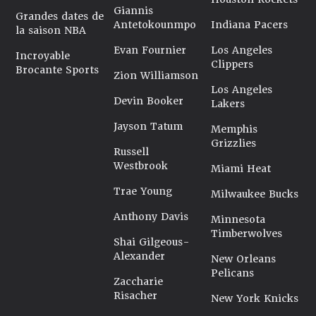
Giannis
Grandes dates de
Antetokounmpo
Indiana Pacers
la saison NBA
Evan Fournier
Los Angeles
Incroyable
Clippers
Brocante Sports
Zion Williamson
Los Angeles
Devin Booker
Lakers
Jayson Tatum
Memphis
Grizzlies
Russell
Westbrook
Miami Heat
Trae Young
Milwaukee Bucks
Anthony Davis
Minnesota
Timberwolves
Shai Gilgeous-
Alexander
New Orleans
Pelicans
Zaccharie
Risacher
New York Knicks