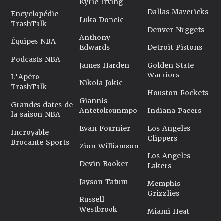
Kyrie Irving
Dallas Mavericks
Encyclopédie
Luka Doncic
TrashTalk
Denver Nuggets
Anthony
Équipes NBA
Edwards
Detroit Pistons
Podcasts NBA
James Harden
Golden State
Warriors
L'Apéro
Nikola Jokic
TrashTalk
Houston Rockets
Giannis
Grandes dates de
Antetokounmpo
Indiana Pacers
la saison NBA
Evan Fournier
Los Angeles
Incroyable
Clippers
Brocante Sports
Zion Williamson
Los Angeles
Devin Booker
Lakers
Jayson Tatum
Memphis
Grizzlies
Russell
Westbrook
Miami Heat