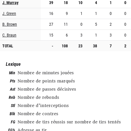
J. Murray
39
18
10
4
1
0
J. Green
16
9
1
1
0
0
B. Brown
27
11
0
5
2
0
C. Braun
15
6
3
1
3
0
TOTAL
-
108
23
38
7
2
Lexique
Min
Nombre de minutes jouées
Pts
Nombre de points marqués
Ast
Nombre de passes décisives
Reb
Nombre de rebonds
Stl
Nombre d’interceptions
Blk
Nombre de contres
FG
Nombre de tirs réussis sur nombre de tirs tentés
FG%
Adresse au tir