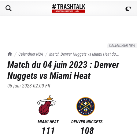
CALENDRIER NBA
TrashTalk Actu NBA
Calendrier NBA
Match
Denver Nuggets
vs
Miami Heat
du
Match du
04 juin 2023
:
Denver
04/06/2023
Nuggets
vs
Miami Heat
05 juin 2023 02:00
FR
MIAMI HEAT
DENVER NUGGETS
111
108