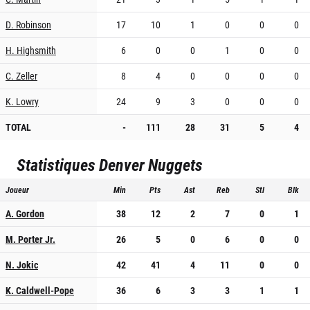
D. Robinson
17
10
1
0
0
0
H. Highsmith
6
0
0
1
0
0
C. Zeller
8
4
0
0
0
0
K. Lowry
24
9
3
0
0
0
TOTAL
-
111
28
31
5
4
Statistiques
Denver Nuggets
Joueur
Min
Pts
Ast
Reb
Stl
Blk
A. Gordon
38
12
2
7
0
1
M. Porter Jr.
26
5
0
6
0
0
N. Jokic
42
41
4
11
0
0
K. Caldwell-Pope
36
6
3
3
1
1