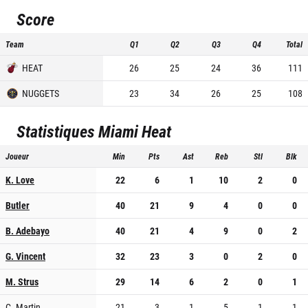
Score
Team
Q1
Q2
Q3
Q4
Total
HEAT
26
25
24
36
111
NUGGETS
23
34
26
25
108
Statistiques
Miami Heat
Joueur
Min
Pts
Ast
Reb
Stl
Blk
K. Love
22
6
1
10
2
0
Butler
40
21
9
4
0
0
B. Adebayo
40
21
4
9
0
2
G. Vincent
32
23
3
0
2
0
M. Strus
29
14
6
2
0
1
C. Martin
21
3
1
5
1
1