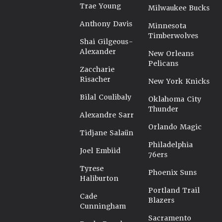
Trae Young
Milwaukee Bucks
Anthony Davis
Minnesota
Timberwolves
Shai Gilgeous-
Alexander
New Orleans
Pelicans
Zaccharie
Risacher
New York Knicks
Bilal Coulibaly
Oklahoma City
Thunder
Alexandre Sarr
Orlando Magic
Tidjane Salaün
Philadelphia
Joel Embiid
76ers
Tyrese
Phoenix Suns
Haliburton
Portland Trail
Cade
Blazers
Cunningham
Sacramento