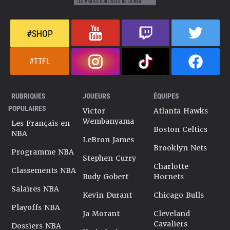
#SHOP
#TTFL
RUBRIQUES
JOUEURS
ÉQUIPES
POPULAIRES
Victor
Atlanta Hawks
Wembanyama
Les Français en
Boston Celtics
NBA
LeBron James
Brooklyn Nets
Programme NBA
Stephen Curry
Charlotte
Classements NBA
Rudy Gobert
Hornets
Salaires NBA
Kevin Durant
Chicago Bulls
Playoffs NBA
Ja Morant
Cleveland
Cavaliers
Dossiers NBA