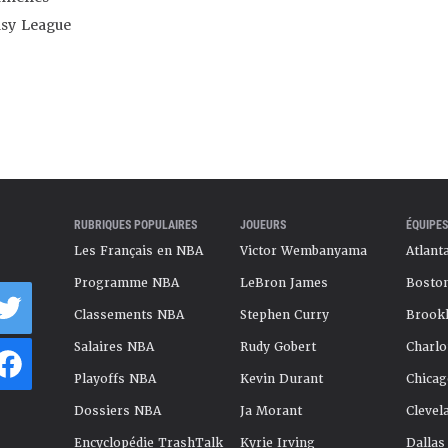
asy League
RUBRIQUES POPULAIRES
JOUEURS
ÉQUIPES
Les Français en NBA
Victor Wembanyama
Atlant
Programme NBA
LeBron James
Boston
Classements NBA
Stephen Curry
Brookl
Salaires NBA
Rudy Gobert
Charlo
Playoffs NBA
Kevin Durant
Chicag
Dossiers NBA
Ja Morant
Clevel
Encyclopédie TrashTalk
Kyrie Irving
Dallas