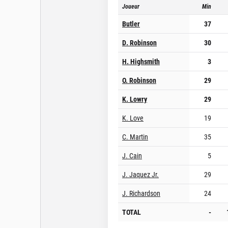
Joueur
Min
Butler
37
D. Robinson
30
H. Highsmith
3
O. Robinson
29
K. Lowry
29
K. Love
19
C. Martin
35
J. Cain
5
J. Jaquez Jr.
29
J. Richardson
24
TOTAL
-