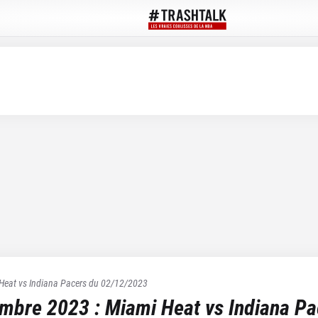
Heat
vs
Indiana Pacers
du
02/12/2023
embre 2023
:
Miami Heat
vs
Indiana Pa