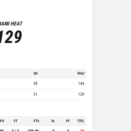
IAMI HEAT
129
Q4
Total
38
144
31
129
3P%
FT
FT%
To
Pf
TTFL
.0%
2 / 2
100.0%
0
5
40