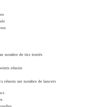
es
ués
ives
sur nombre de tirs tentés
oints réussis
s réussis sur nombre de lancers
ncs
es
nnelles