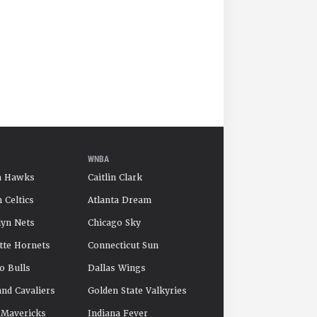
WNBA
a Hawks
Caitlin Clark
 Celtics
Atlanta Dream
yn Nets
Chicago Sky
tte Hornets
Connecticut Sun
o Bulls
Dallas Wings
and Cavaliers
Golden State Valkyries
 Mavericks
Indiana Fever