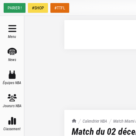
PARIER !
#SHOP
#TTFL
Menu
News
Équipes NBA
Joueurs NBA
TrashTalk Actu NBA
Calendrier NBA
Match
Miami 
Match du
02 déc
Classement