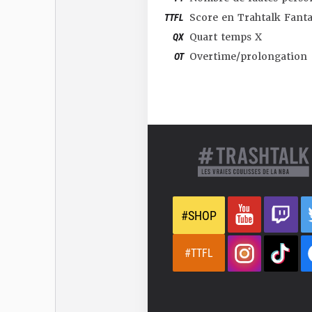
TTFL
Score en Trahtalk Fant
QX
Quart temps X
OT
Overtime/prolongation
#SHOP
#TTFL