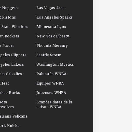
r Nuggets
Las Vegas Aces
t Pistons
Los Angeles Sparks
 State Warriors
Minnesota Lynx
on Rockets
New York Liberty
a Pacers
Phoenix Mercury
geles Clippers
Seattle Storm
geles Lakers
Washington Mystics
s Grizzlies
Palmarès WNBA
 Heat
Équipes WNBA
ukee Bucks
Joueuses WNBA
sota
Grandes dates de la
rwolves
saison WNBA
leans Pelicans
ork Knicks