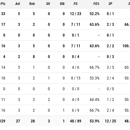
Pts
Ast
Reb
Stl
Blk
FG
FG%
3P
33
5
5
0
0
12 / 23
52.2%
0 / 1
17
3
2
0
0
7 / 11
63.6%
2 / 3
66
0
0
0
0
0
0 / 1
-
0 / 1
16
3
5
0
0
7 / 11
63.6%
2 / 2
100
4
2
8
0
0
0 / 4
-
0 / 3
14
5
1
0
0
4 / 6
66.7%
3 / 5
60
18
3
2
1
0
8 / 15
53.3%
2 / 4
50
0
0
0
0
0
0 / 0
-
0 / 0
11
3
3
2
0
4 / 9
44.4%
1 / 2
50
16
3
2
0
1
6 / 9
66.7%
2 / 4
50
129
27
28
3
1
48 / 89
53.9%
12 / 25
48