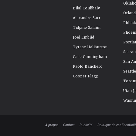
Oklah
Bilal Coulibaly
Orland
Alexandre Sarr
Philad
Tidjane Salaün
Phoeni
Joel Embiid
Portla
Tyrese Haliburton
Sacra
Cade Cunningham
San An
Paolo Banchero
Seattl
Cooper Flagg
Toront
Utah J
Washi
À propos
Contact
Publicité
Politique de confidentiali