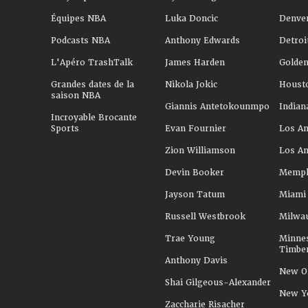
Équipes NBA
Luka Doncic
Denve
Podcasts NBA
Anthony Edwards
Detroi
L'Apéro TrashTalk
James Harden
Golden
Grandes dates de la
Nikola Jokic
Houst
saison NBA
Giannis Antetokounmpo
Indian
Incroyable Brocante
Sports
Evan Fournier
Los An
Zion Williamson
Los An
Devin Booker
Memphi
Jayson Tatum
Miami
Russell Westbrook
Milwa
Trae Young
Minne
Timbe
Anthony Davis
New Or
Shai Gilgeous-Alexander
New Y
Zaccharie Risacher