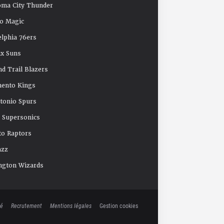
oma City Thunder
o Magic
elphia 76ers
x Suns
nd Trail Blazers
mento Kings
tonio Spurs
e Supersonics
o Raptors
azz
ngton Wizards
té
Recrutement
Mentions légales
Gestion cookies