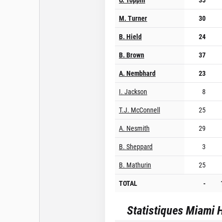
M. Turner
30
B. Hield
24
B. Brown
37
A. Nembhard
23
I. Jackson
8
T.J. McConnell
25
A. Nesmith
29
B. Sheppard
3
B. Mathurin
25
TOTAL
-
Statistiques
Miami 