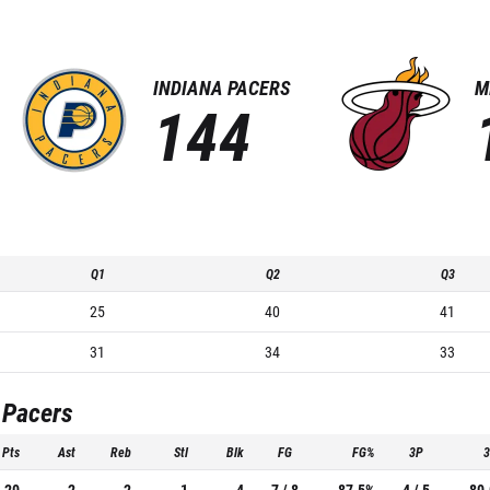
INDIANA PACERS
M
144
Q1
Q2
Q3
25
40
41
31
34
33
 Pacers
Pts
Ast
Reb
Stl
Blk
FG
FG%
3P
20
2
2
1
4
7 / 8
87.5%
4 / 5
80