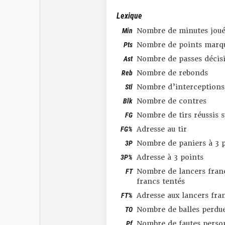
Lexique
Min
Nombre de minutes joué
Pts
Nombre de points marq
Ast
Nombre de passes décis
Reb
Nombre de rebonds
Stl
Nombre d’interceptions
Blk
Nombre de contres
FG
Nombre de tirs réussis 
FG%
Adresse au tir
3P
Nombre de paniers à 3 p
3P%
Adresse à 3 points
FT
Nombre de lancers franc
francs tentés
FT%
Adresse aux lancers fra
TO
Nombre de balles perdu
Pf
Nombre de fautes perso