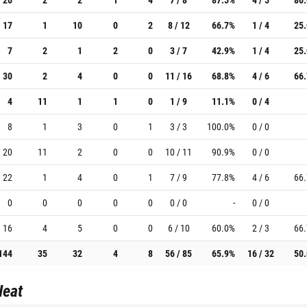
17
1
10
0
2
8 / 12
66.7%
1 / 4
25
7
2
1
2
0
3 / 7
42.9%
1 / 4
25
30
2
4
0
0
11 / 16
68.8%
4 / 6
66
4
11
1
1
0
1 / 9
11.1%
0 / 4
8
1
3
0
1
3 / 3
100.0%
0 / 0
20
11
2
0
0
10 / 11
90.9%
0 / 0
22
1
4
0
1
7 / 9
77.8%
4 / 6
66
0
0
0
0
0
0 / 0
-
0 / 0
16
4
5
0
0
6 / 10
60.0%
2 / 3
66
144
35
32
4
8
56 / 85
65.9%
16 / 32
50
Heat