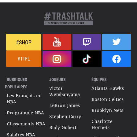
#SHOP
#TTFL
RUBRIQUES
JOUEURS
ÉQUIPES
POPULAIRES
Victor
Atlanta Hawks
Wembanyama
Les Français en
Boston Celtics
NBA
LeBron James
Brooklyn Nets
Programme NBA
Stephen Curry
Charlotte
Classements NBA
Rudy Gobert
Hornets
Salaires NBA