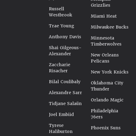
Grizzlies
Russell
Westbrook
Miami Heat
Trae Young
Milwaukee Bucks
Anthony Davis
Minnesota
Timberwolves
Shai Gilgeous-
Alexander
New Orleans
Pelicans
Zaccharie
Risacher
New York Knicks
Bilal Coulibaly
Oklahoma City
Thunder
Alexandre Sarr
Orlando Magic
Tidjane Salaün
Philadelphia
Joel Embiid
76ers
Tyrese
Phoenix Suns
Haliburton