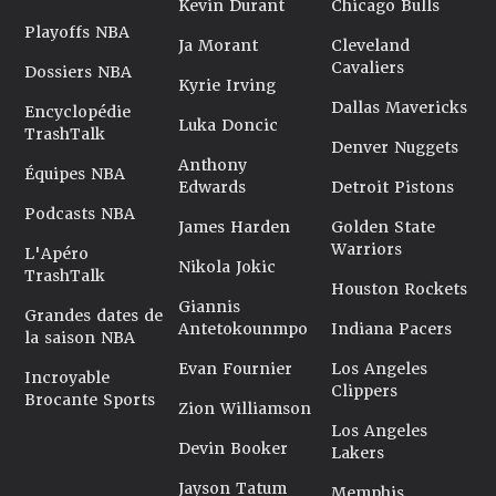
Kevin Durant
Chicago Bulls
Playoffs NBA
Ja Morant
Cleveland
Cavaliers
Dossiers NBA
Kyrie Irving
Dallas Mavericks
Encyclopédie
Luka Doncic
TrashTalk
Denver Nuggets
Anthony
Équipes NBA
Edwards
Detroit Pistons
Podcasts NBA
James Harden
Golden State
Warriors
L'Apéro
Nikola Jokic
TrashTalk
Houston Rockets
Giannis
Grandes dates de
Antetokounmpo
Indiana Pacers
la saison NBA
Evan Fournier
Los Angeles
Incroyable
Clippers
Brocante Sports
Zion Williamson
Los Angeles
Devin Booker
Lakers
Jayson Tatum
Memphis