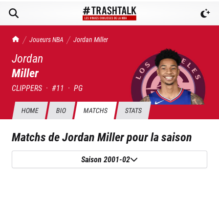
TrashTalk Actu NBA
Joueurs NBA
Jordan
Miller
Jordan
Miller
CLIPPERS
·
#
11
·
PG
HOME
BIO
MATCHS
STATS
Matchs de
Jordan Miller
pour la saison
Saison 2001-02