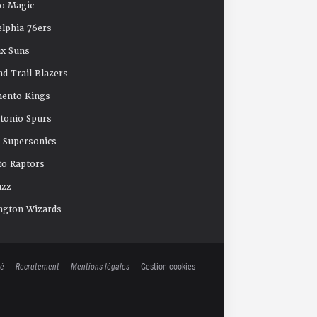
o Magic
elphia 76ers
x Suns
nd Trail Blazers
mento Kings
tonio Spurs
e Supersonics
o Raptors
azz
ngton Wizards
té
Recrutement
Mentions légales
Gestion cookies