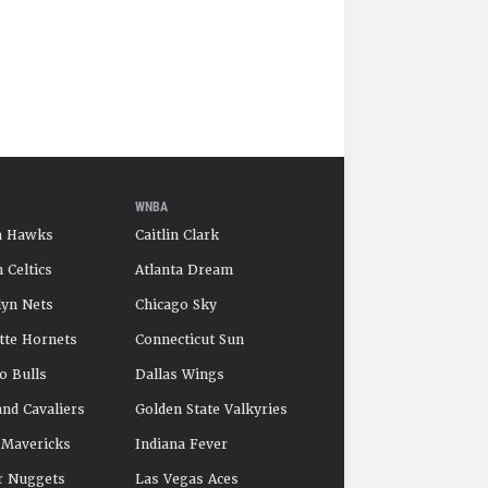
WNBA
a Hawks
Caitlin Clark
 Celtics
Atlanta Dream
yn Nets
Chicago Sky
tte Hornets
Connecticut Sun
o Bulls
Dallas Wings
and Cavaliers
Golden State Valkyries
 Mavericks
Indiana Fever
r Nuggets
Las Vegas Aces