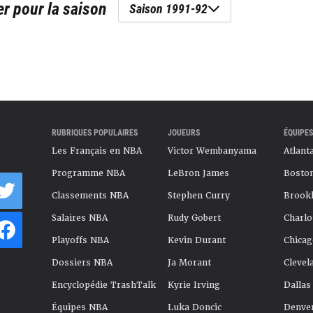
er
pour la saison
Saison 1991-92
RUBRIQUES POPULAIRES
JOUEURS
ÉQUIPES
Les Français en NBA
Victor Wembanyama
Atlant
Programme NBA
LeBron James
Boston
Classements NBA
Stephen Curry
Brookl
Salaires NBA
Rudy Gobert
Charlo
Playoffs NBA
Kevin Durant
Chicag
Dossiers NBA
Ja Morant
Clevel
Encyclopédie TrashTalk
Kyrie Irving
Dallas
Équipes NBA
Luka Doncic
Denve