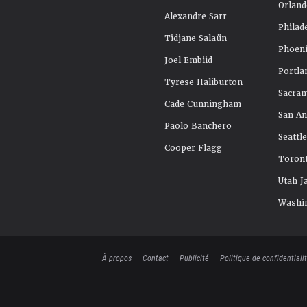
Orland
Alexandre Sarr
Philad
Tidjane Salaün
Phoeni
Joel Embiid
Portla
Tyrese Haliburton
Sacra
Cade Cunningham
San An
Paolo Banchero
Seattl
Cooper Flagg
Toront
Utah J
Washi
À propos
Contact
Publicité
Politique de confidentiali