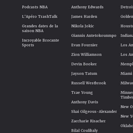
Podcasts NBA
Anthony Edwards
Detroi
L'Apéro TrashTalk
James Harden
Golden
Grandes dates de la
Nikola Jokic
Houst
saison NBA
Giannis Antetokounmpo
Indian
Incroyable Brocante
Sports
Evan Fournier
Los An
Zion Williamson
Los An
Devin Booker
Memphi
Jayson Tatum
Miami
Russell Westbrook
Milwa
Trae Young
Minne
Timbe
Anthony Davis
New Or
Shai Gilgeous-Alexander
New Y
Zaccharie Risacher
Oklah
Bilal Coulibaly