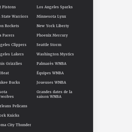
t Pistons
Los Angeles Sparks
 State Warriors
Minnesota Lynx
on Rockets
New York Liberty
a Pacers
Phoenix Mercury
geles Clippers
Seattle Storm
geles Lakers
Washington Mystics
s Grizzlies
Palmarès WNBA
 Heat
Équipes WNBA
ukee Bucks
Joueuses WNBA
sota
Grandes dates de la
rwolves
saison WNBA
leans Pelicans
ork Knicks
oma City Thunder