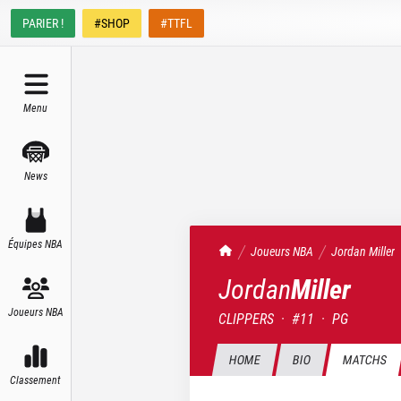
PARIER !
#SHOP
#TTFL
Menu
News
Équipes NBA
TrashTalk Actu NBA
Joueurs NBA
Jordan
Miller
Jordan
Miller
Joueurs NBA
CLIPPERS
·
#
11
·
PG
HOME
BIO
MATCHS
Classement