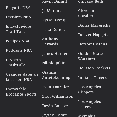
Kevin Durant
Chicago Bulls
Playoffs NBA
Ja Morant
Cleveland
Cavaliers
Dossiers NBA
Kyrie Irving
Dallas Mavericks
Encyclopédie
Luka Doncic
TrashTalk
Denver Nuggets
Anthony
Équipes NBA
Edwards
Detroit Pistons
Podcasts NBA
James Harden
Golden State
Warriors
L'Apéro
Nikola Jokic
TrashTalk
Houston Rockets
Giannis
Grandes dates de
Antetokounmpo
Indiana Pacers
la saison NBA
Evan Fournier
Los Angeles
Incroyable
Clippers
Brocante Sports
Zion Williamson
Los Angeles
Devin Booker
Lakers
Jayson Tatum
Memphis