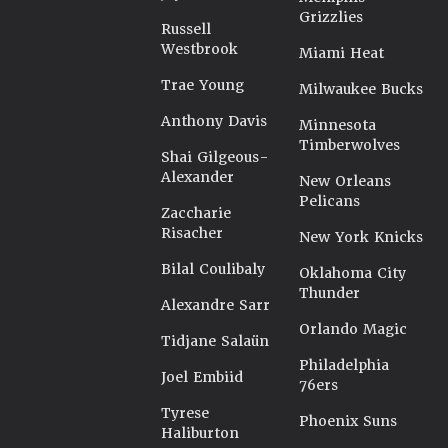
Grizzlies
Russell
Westbrook
Miami Heat
Trae Young
Milwaukee Bucks
Anthony Davis
Minnesota
Timberwolves
Shai Gilgeous-
Alexander
New Orleans
Pelicans
Zaccharie
Risacher
New York Knicks
Bilal Coulibaly
Oklahoma City
Thunder
Alexandre Sarr
Orlando Magic
Tidjane Salaün
Philadelphia
Joel Embiid
76ers
Tyrese
Phoenix Suns
Haliburton