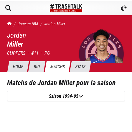
TrashTalk Actu NBA
Joueurs NBA
Jordan
Miller
Jordan
Miller
CLIPPERS
·
#
11
·
PG
HOME
BIO
MATCHS
STATS
Matchs de
Jordan Miller
pour la saison
Saison 1994-95