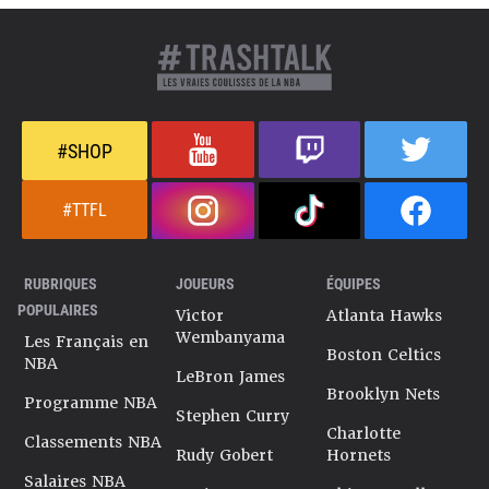
#SHOP
#TTFL
RUBRIQUES
JOUEURS
ÉQUIPES
POPULAIRES
Victor
Atlanta Hawks
Wembanyama
Les Français en
Boston Celtics
NBA
LeBron James
Brooklyn Nets
Programme NBA
Stephen Curry
Charlotte
Classements NBA
Rudy Gobert
Hornets
Salaires NBA