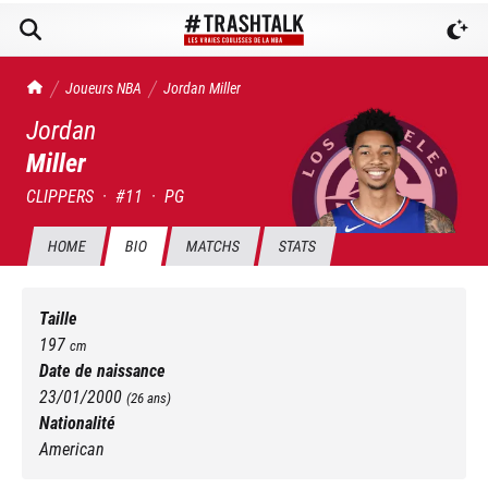
TrashTalk Actu NBA
Joueurs NBA
Jordan
Miller
Jordan
Miller
CLIPPERS
·
#
11
·
PG
HOME
BIO
MATCHS
STATS
Taille
197
cm
Date de naissance
23/01/2000
(
26
ans)
Nationalité
American