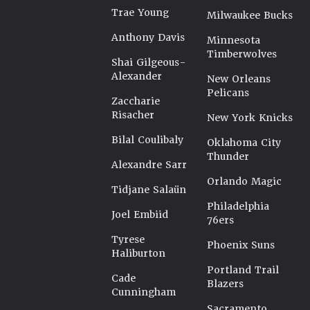
Trae Young
Milwaukee Bucks
Anthony Davis
Minnesota
Timberwolves
Shai Gilgeous-
Alexander
New Orleans
Pelicans
Zaccharie
Risacher
New York Knicks
Bilal Coulibaly
Oklahoma City
Thunder
Alexandre Sarr
Orlando Magic
Tidjane Salaün
Philadelphia
Joel Embiid
76ers
Tyrese
Phoenix Suns
Haliburton
Portland Trail
Cade
Blazers
Cunningham
Sacramento