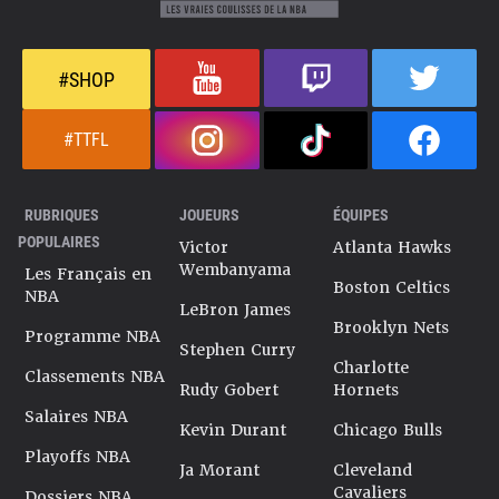
#SHOP
#TTFL
RUBRIQUES
JOUEURS
ÉQUIPES
POPULAIRES
Victor
Atlanta Hawks
Wembanyama
Les Français en
Boston Celtics
NBA
LeBron James
Brooklyn Nets
Programme NBA
Stephen Curry
Charlotte
Classements NBA
Rudy Gobert
Hornets
Salaires NBA
Kevin Durant
Chicago Bulls
Playoffs NBA
Ja Morant
Cleveland
Cavaliers
Dossiers NBA