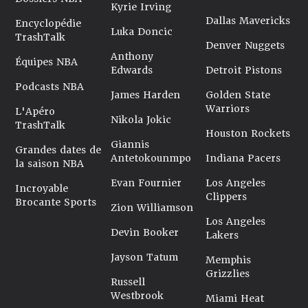
Kyrie Irving
Dallas Mavericks
Encyclopédie
Luka Doncic
TrashTalk
Denver Nuggets
Anthony
Équipes NBA
Edwards
Detroit Pistons
Podcasts NBA
James Harden
Golden State
Warriors
L'Apéro
Nikola Jokic
TrashTalk
Houston Rockets
Giannis
Grandes dates de
Antetokounmpo
Indiana Pacers
la saison NBA
Evan Fournier
Los Angeles
Incroyable
Clippers
Brocante Sports
Zion Williamson
Los Angeles
Devin Booker
Lakers
Jayson Tatum
Memphis
Grizzlies
Russell
Westbrook
Miami Heat