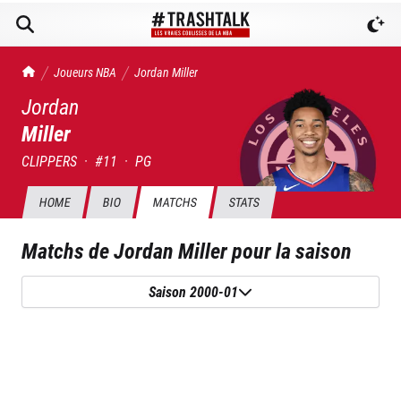
TrashTalk Actu NBA
Joueurs NBA
Jordan
Miller
Jordan
Miller
CLIPPERS
·
#
11
·
PG
HOME
BIO
MATCHS
STATS
Matchs de
Jordan Miller
pour la saison
Saison 2000-01