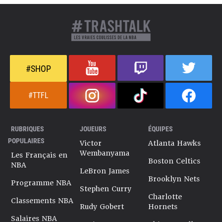
#SHOP
#TTFL
RUBRIQUES
JOUEURS
ÉQUIPES
POPULAIRES
Victor
Atlanta Hawks
Wembanyama
Les Français en
Boston Celtics
NBA
LeBron James
Brooklyn Nets
Programme NBA
Stephen Curry
Charlotte
Classements NBA
Rudy Gobert
Hornets
Salaires NBA