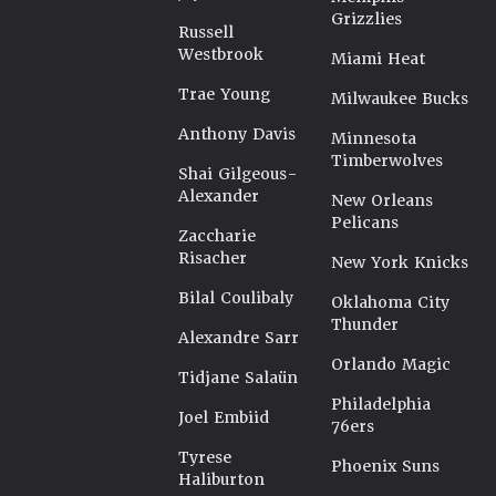
Grizzlies
Russell
Westbrook
Miami Heat
Trae Young
Milwaukee Bucks
Anthony Davis
Minnesota
Timberwolves
Shai Gilgeous-
Alexander
New Orleans
Pelicans
Zaccharie
Risacher
New York Knicks
Bilal Coulibaly
Oklahoma City
Thunder
Alexandre Sarr
Orlando Magic
Tidjane Salaün
Philadelphia
Joel Embiid
76ers
Tyrese
Phoenix Suns
Haliburton