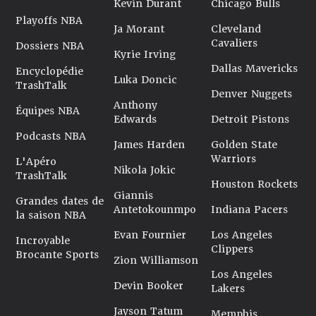
Kevin Durant
Chicago Bulls
Playoffs NBA
Ja Morant
Cleveland
Cavaliers
Dossiers NBA
Kyrie Irving
Dallas Mavericks
Encyclopédie
Luka Doncic
TrashTalk
Denver Nuggets
Anthony
Équipes NBA
Edwards
Detroit Pistons
Podcasts NBA
James Harden
Golden State
Warriors
L'Apéro
Nikola Jokic
TrashTalk
Houston Rockets
Giannis
Grandes dates de
Antetokounmpo
Indiana Pacers
la saison NBA
Evan Fournier
Los Angeles
Incroyable
Clippers
Brocante Sports
Zion Williamson
Los Angeles
Devin Booker
Lakers
Jayson Tatum
Memphis