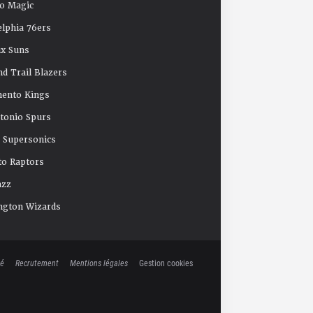
o Magic
elphia 76ers
x Suns
nd Trail Blazers
mento Kings
tonio Spurs
e Supersonics
o Raptors
azz
ngton Wizards
té
Recrutement
Mentions légales
Gestion cookies