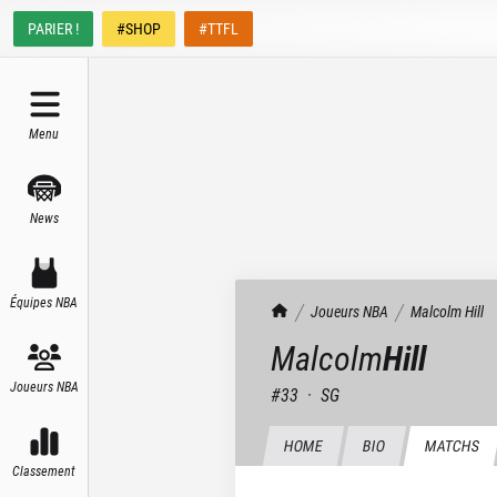
PARIER !
#SHOP
#TTFL
Menu
News
Équipes NBA
TrashTalk Actu NBA
Joueurs NBA
Malcolm
Hill
Malcolm
Hill
Joueurs NBA
#
33
·
SG
HOME
BIO
MATCHS
Classement