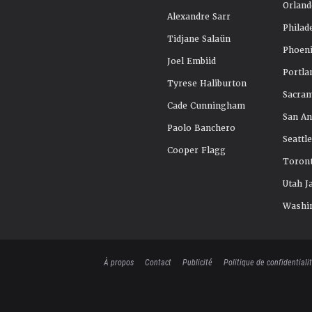
Orland
Alexandre Sarr
Philad
Tidjane Salaün
Phoeni
Joel Embiid
Portla
Tyrese Haliburton
Sacra
Cade Cunningham
San An
Paolo Banchero
Seattl
Cooper Flagg
Toront
Utah J
Washi
À propos
Contact
Publicité
Politique de confidentiali