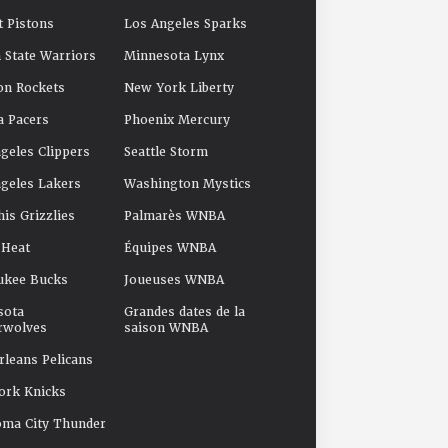
t Pistons
Los Angeles Sparks
 State Warriors
Minnesota Lynx
on Rockets
New York Liberty
a Pacers
Phoenix Mercury
geles Clippers
Seattle Storm
geles Lakers
Washington Mystics
s Grizzlies
Palmarès WNBA
 Heat
Équipes WNBA
ukee Bucks
Joueuses WNBA
sota
Grandes dates de la
rwolves
saison WNBA
leans Pelicans
ork Knicks
oma City Thunder