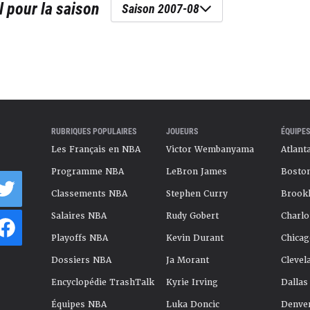
l
pour la saison
Saison 2007-08
RUBRIQUES POPULAIRES
JOUEURS
ÉQUIPES
Les Français en NBA
Victor Wembanyama
Atlant
Programme NBA
LeBron James
Boston
Classements NBA
Stephen Curry
Brookl
Salaires NBA
Rudy Gobert
Charlo
Playoffs NBA
Kevin Durant
Chicag
Dossiers NBA
Ja Morant
Clevel
Encyclopédie TrashTalk
Kyrie Irving
Dallas
Équipes NBA
Luka Doncic
Denve