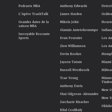
Podcasts NBA
Anthony Edwards
Detroi
L'Apéro TrashTalk
James Harden
Golden
Grandes dates de la
Nikola Jokic
Houst
saison NBA
Giannis Antetokounmpo
Indian
Incroyable Brocante
Sports
Evan Fournier
Los An
Zion Williamson
Los An
Devin Booker
Memphi
Jayson Tatum
Miami
Russell Westbrook
Milwa
Trae Young
Minne
Timbe
Anthony Davis
New Or
Shai Gilgeous-Alexander
New Y
Zaccharie Risacher
Oklah
Bilal Coulibaly