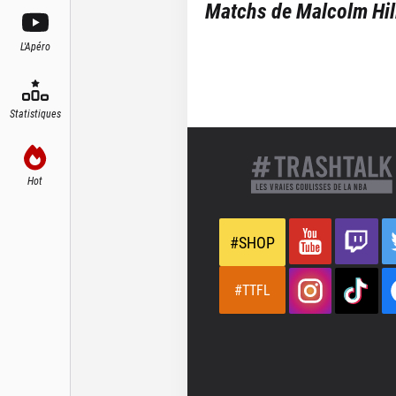
Matchs de
Malcolm Hil
L'Apéro
Statistiques
Hot
#SHOP
#TTFL