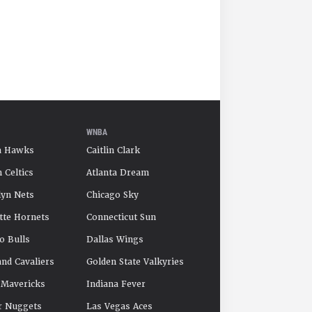
WNBA
a Hawks
Caitlin Clark
 Celtics
Atlanta Dream
yn Nets
Chicago Sky
tte Hornets
Connecticut Sun
o Bulls
Dallas Wings
and Cavaliers
Golden State Valkyries
 Mavericks
Indiana Fever
r Nuggets
Las Vegas Aces