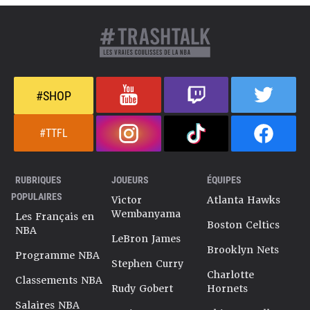
#SHOP
#TTFL
RUBRIQUES
JOUEURS
ÉQUIPES
POPULAIRES
Victor
Atlanta Hawks
Wembanyama
Les Français en
Boston Celtics
NBA
LeBron James
Brooklyn Nets
Programme NBA
Stephen Curry
Charlotte
Classements NBA
Rudy Gobert
Hornets
Salaires NBA