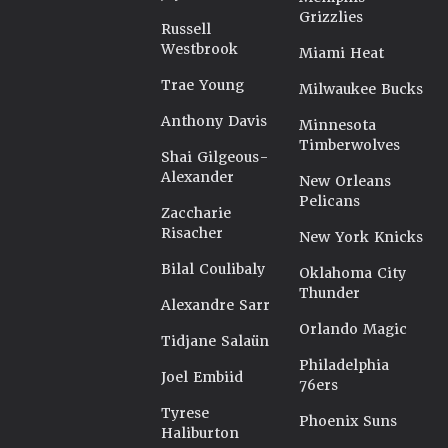
Grizzlies
Russell
Westbrook
Miami Heat
Trae Young
Milwaukee Bucks
Anthony Davis
Minnesota
Timberwolves
Shai Gilgeous-
Alexander
New Orleans
Pelicans
Zaccharie
Risacher
New York Knicks
Bilal Coulibaly
Oklahoma City
Thunder
Alexandre Sarr
Orlando Magic
Tidjane Salaün
Philadelphia
Joel Embiid
76ers
Tyrese
Phoenix Suns
Haliburton