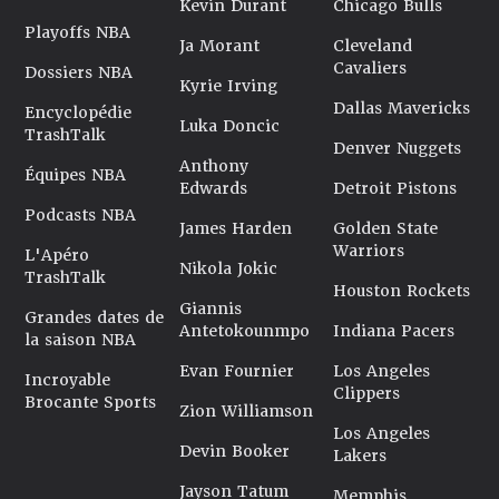
Kevin Durant
Chicago Bulls
Playoffs NBA
Ja Morant
Cleveland
Cavaliers
Dossiers NBA
Kyrie Irving
Dallas Mavericks
Encyclopédie
Luka Doncic
TrashTalk
Denver Nuggets
Anthony
Équipes NBA
Edwards
Detroit Pistons
Podcasts NBA
James Harden
Golden State
Warriors
L'Apéro
Nikola Jokic
TrashTalk
Houston Rockets
Giannis
Grandes dates de
Antetokounmpo
Indiana Pacers
la saison NBA
Evan Fournier
Los Angeles
Incroyable
Clippers
Brocante Sports
Zion Williamson
Los Angeles
Devin Booker
Lakers
Jayson Tatum
Memphis