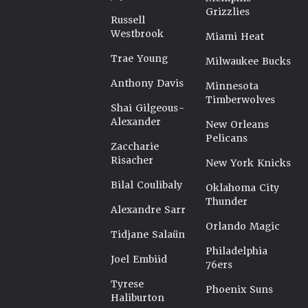
Grizzlies
Russell
Westbrook
Miami Heat
Trae Young
Milwaukee Bucks
Anthony Davis
Minnesota
Timberwolves
Shai Gilgeous-
Alexander
New Orleans
Pelicans
Zaccharie
Risacher
New York Knicks
Bilal Coulibaly
Oklahoma City
Thunder
Alexandre Sarr
Orlando Magic
Tidjane Salaün
Philadelphia
Joel Embiid
76ers
Tyrese
Phoenix Suns
Haliburton