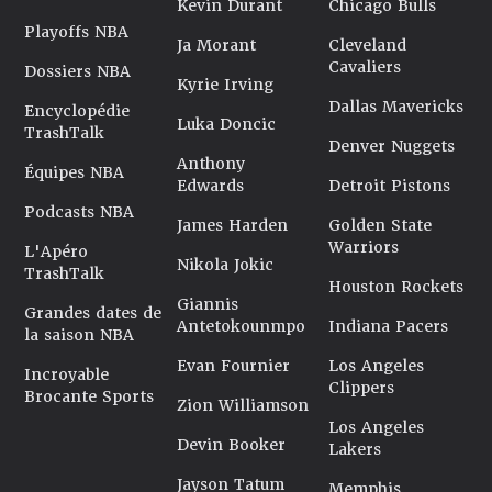
Kevin Durant
Chicago Bulls
Playoffs NBA
Ja Morant
Cleveland
Cavaliers
Dossiers NBA
Kyrie Irving
Dallas Mavericks
Encyclopédie
Luka Doncic
TrashTalk
Denver Nuggets
Anthony
Équipes NBA
Edwards
Detroit Pistons
Podcasts NBA
James Harden
Golden State
Warriors
L'Apéro
Nikola Jokic
TrashTalk
Houston Rockets
Giannis
Grandes dates de
Antetokounmpo
Indiana Pacers
la saison NBA
Evan Fournier
Los Angeles
Incroyable
Clippers
Brocante Sports
Zion Williamson
Los Angeles
Devin Booker
Lakers
Jayson Tatum
Memphis