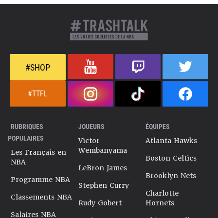
#SHOP
#TTFL
RUBRIQUES
JOUEURS
ÉQUIPES
POPULAIRES
Victor
Atlanta Hawks
Wembanyama
Les Français en
Boston Celtics
NBA
LeBron James
Brooklyn Nets
Programme NBA
Stephen Curry
Charlotte
Classements NBA
Rudy Gobert
Hornets
Salaires NBA