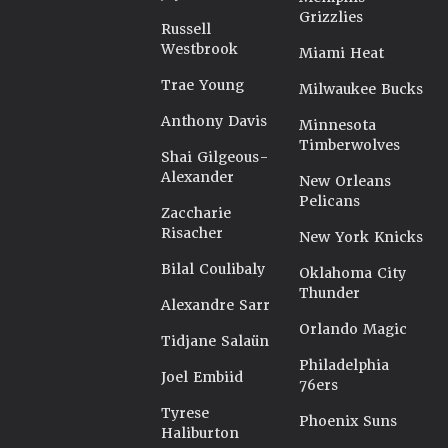
Grizzlies
Russell
Westbrook
Miami Heat
Trae Young
Milwaukee Bucks
Anthony Davis
Minnesota
Timberwolves
Shai Gilgeous-
Alexander
New Orleans
Pelicans
Zaccharie
Risacher
New York Knicks
Bilal Coulibaly
Oklahoma City
Thunder
Alexandre Sarr
Orlando Magic
Tidjane Salaün
Philadelphia
Joel Embiid
76ers
Tyrese
Phoenix Suns
Haliburton