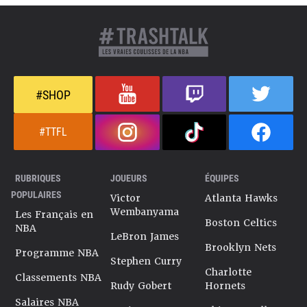
#SHOP
#TTFL
RUBRIQUES
JOUEURS
ÉQUIPES
POPULAIRES
Victor
Atlanta Hawks
Wembanyama
Les Français en
Boston Celtics
NBA
LeBron James
Brooklyn Nets
Programme NBA
Stephen Curry
Charlotte
Classements NBA
Rudy Gobert
Hornets
Salaires NBA