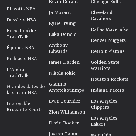
Kevin Durant
Chicago Bulls
Playoffs NBA
Ja Morant
Cleveland
Cavaliers
Dossiers NBA
Kyrie Irving
Dallas Mavericks
Encyclopédie
Luka Doncic
TrashTalk
Denver Nuggets
Anthony
Équipes NBA
Edwards
Detroit Pistons
Podcasts NBA
James Harden
Golden State
Warriors
L'Apéro
Nikola Jokic
TrashTalk
Houston Rockets
Giannis
Grandes dates de
Antetokounmpo
Indiana Pacers
la saison NBA
Evan Fournier
Los Angeles
Incroyable
Clippers
Brocante Sports
Zion Williamson
Los Angeles
Devin Booker
Lakers
Jayson Tatum
Memphis