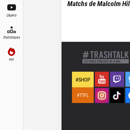
Matchs de
Malcolm Hil
L'Apéro
Statistiques
Hot
#SHOP
#TTFL