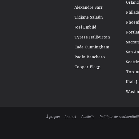
Orland
Alexandre Sarr
Philad
Tidjane Salaün
Phoeni
Joel Embiid
Portla
Tyrese Haliburton
Sacra
Cade Cunningham
San An
Paolo Banchero
Seattl
Cooper Flagg
Toront
Utah J
Washi
À propos
Contact
Publicité
Politique de confidentiali