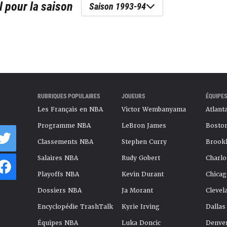
l
pour la saison
Saison 1993-94
RUBRIQUES POPULAIRES
JOUEURS
ÉQUIPES
Les Français en NBA
Victor Wembanyama
Atlant
Programme NBA
LeBron James
Boston
Classements NBA
Stephen Curry
Brookl
Salaires NBA
Rudy Gobert
Charlo
Playoffs NBA
Kevin Durant
Chicag
Dossiers NBA
Ja Morant
Clevel
Encyclopédie TrashTalk
Kyrie Irving
Dallas
Équipes NBA
Luka Doncic
Denve