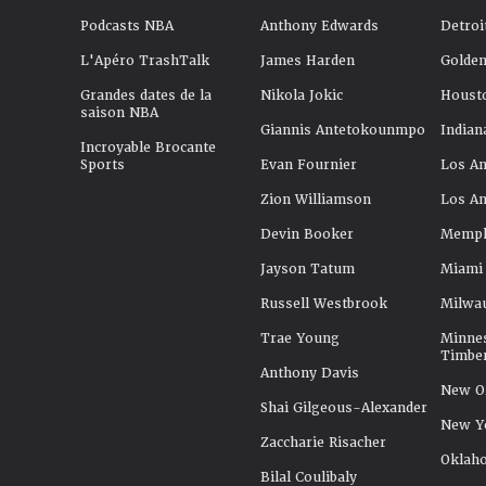
Podcasts NBA
Anthony Edwards
Detroi
L'Apéro TrashTalk
James Harden
Golden
Grandes dates de la
Nikola Jokic
Houst
saison NBA
Giannis Antetokounmpo
Indian
Incroyable Brocante
Sports
Evan Fournier
Los An
Zion Williamson
Los An
Devin Booker
Memphi
Jayson Tatum
Miami
Russell Westbrook
Milwa
Trae Young
Minne
Timbe
Anthony Davis
New Or
Shai Gilgeous-Alexander
New Y
Zaccharie Risacher
Oklah
Bilal Coulibaly