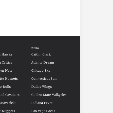
WNBA
a Hawks
Caitlin Clark
 Celtics
Atlanta Dream
yn Nets
Chicago Sky
tte Hornets
Connecticut Sun
o Bulls
Dallas Wings
and Cavaliers
Golden State Valkyries
 Mavericks
Indiana Fever
r Nuggets
Las Vegas Aces