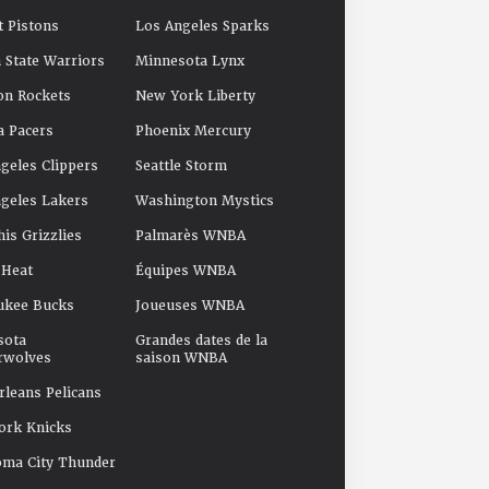
t Pistons
Los Angeles Sparks
 State Warriors
Minnesota Lynx
on Rockets
New York Liberty
a Pacers
Phoenix Mercury
geles Clippers
Seattle Storm
geles Lakers
Washington Mystics
s Grizzlies
Palmarès WNBA
 Heat
Équipes WNBA
ukee Bucks
Joueuses WNBA
sota
Grandes dates de la
rwolves
saison WNBA
leans Pelicans
ork Knicks
oma City Thunder