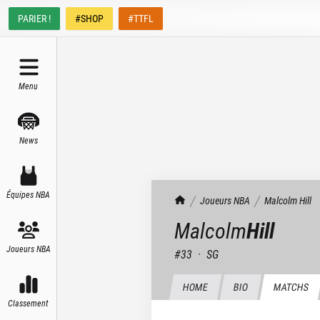
PARIER !
#SHOP
#TTFL
Menu
News
Équipes NBA
TrashTalk Actu NBA
Joueurs NBA
Malcolm
Hill
Malcolm
Hill
Joueurs NBA
#
33
·
SG
HOME
BIO
MATCHS
Classement