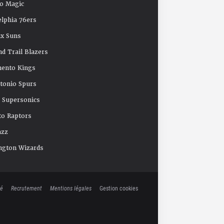
o Magic
elphia 76ers
x Suns
nd Trail Blazers
mento Kings
tonio Spurs
e Supersonics
o Raptors
azz
ngton Wizards
té
Recrutement
Mentions légales
Gestion cookies