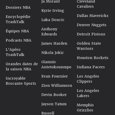
Ja Morant
Cleveland
Cavaliers
Dossiers NBA
Kyrie Irving
Dallas Mavericks
Encyclopédie
Luka Doncic
TrashTalk
Denver Nuggets
Anthony
Équipes NBA
Edwards
Detroit Pistons
Podcasts NBA
James Harden
Golden State
Warriors
L'Apéro
Nikola Jokic
TrashTalk
Houston Rockets
Giannis
Grandes dates de
Antetokounmpo
Indiana Pacers
la saison NBA
Evan Fournier
Los Angeles
Incroyable
Clippers
Brocante Sports
Zion Williamson
Los Angeles
Devin Booker
Lakers
Jayson Tatum
Memphis
Grizzlies
Russell