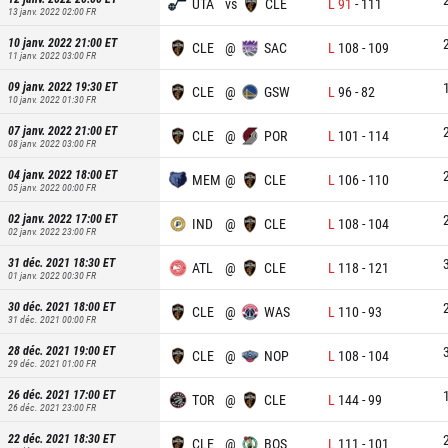
UTA
vs
CLE
L
91
-
111
13 janv. 2022 02:00
FR
10 janv. 2022 21:00
ET
CLE
@
SAC
L
108
-
109
11 janv. 2022 03:00
FR
09 janv. 2022 19:30
ET
CLE
@
GSW
L
96
-
82
10 janv. 2022 01:30
FR
07 janv. 2022 21:00
ET
CLE
@
POR
L
101
-
114
08 janv. 2022 03:00
FR
04 janv. 2022 18:00
ET
MEM
@
CLE
L
106
-
110
05 janv. 2022 00:00
FR
02 janv. 2022 17:00
ET
IND
@
CLE
L
108
-
104
02 janv. 2022 23:00
FR
31 déc. 2021 18:30
ET
ATL
@
CLE
L
118
-
121
01 janv. 2022 00:30
FR
30 déc. 2021 18:00
ET
CLE
@
WAS
L
110
-
93
31 déc. 2021 00:00
FR
28 déc. 2021 19:00
ET
CLE
@
NOP
L
108
-
104
29 déc. 2021 01:00
FR
26 déc. 2021 17:00
ET
TOR
@
CLE
L
144
-
99
26 déc. 2021 23:00
FR
22 déc. 2021 18:30
ET
CLE
@
BOS
L
111
-
101