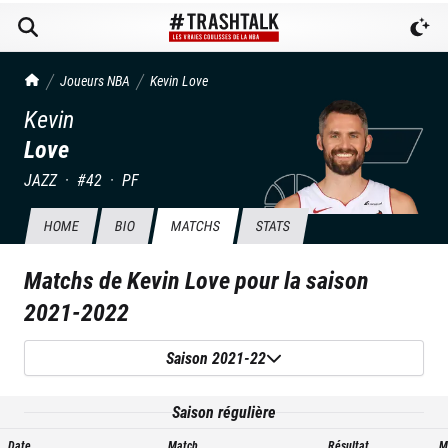
TrashTalk Actu NBA
Joueurs NBA
Kevin
Love
Kevin
Love
JAZZ
·
#
42
·
PF
HOME
BIO
MATCHS
STATS
Matchs de
Kevin Love
pour la saison
2021-2022
Saison 2021-22
Saison régulière
Date
Match
Résultat
M