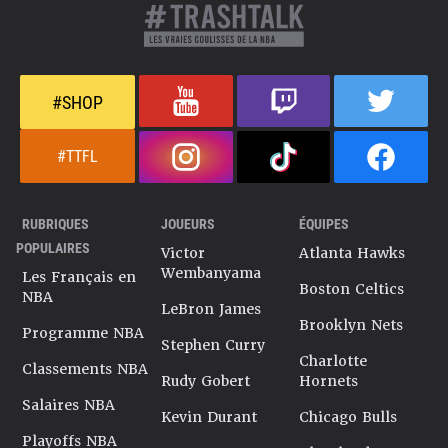
#SHOP
#TTFL
RUBRIQUES
JOUEURS
ÉQUIPES
POPULAIRES
Victor
Atlanta Hawks
Wembanyama
Les Français en
Boston Celtics
NBA
LeBron James
Brooklyn Nets
Programme NBA
Stephen Curry
Charlotte
Classements NBA
Rudy Gobert
Hornets
Salaires NBA
Kevin Durant
Chicago Bulls
Playoffs NBA