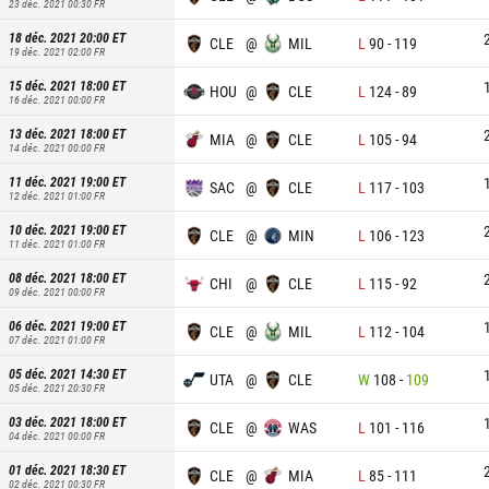
23 déc. 2021 00:30
FR
18 déc. 2021 20:00
ET
CLE
@
MIL
L
90
-
119
19 déc. 2021 02:00
FR
15 déc. 2021 18:00
ET
HOU
@
CLE
L
124
-
89
16 déc. 2021 00:00
FR
13 déc. 2021 18:00
ET
MIA
@
CLE
L
105
-
94
14 déc. 2021 00:00
FR
11 déc. 2021 19:00
ET
SAC
@
CLE
L
117
-
103
12 déc. 2021 01:00
FR
10 déc. 2021 19:00
ET
CLE
@
MIN
L
106
-
123
11 déc. 2021 01:00
FR
08 déc. 2021 18:00
ET
CHI
@
CLE
L
115
-
92
09 déc. 2021 00:00
FR
06 déc. 2021 19:00
ET
CLE
@
MIL
L
112
-
104
07 déc. 2021 01:00
FR
05 déc. 2021 14:30
ET
UTA
@
CLE
W
108
-
109
05 déc. 2021 20:30
FR
03 déc. 2021 18:00
ET
CLE
@
WAS
L
101
-
116
04 déc. 2021 00:00
FR
01 déc. 2021 18:30
ET
CLE
@
MIA
L
85
-
111
02 déc. 2021 00:30
FR