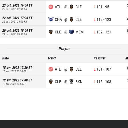
23 oct. 2021 16:00
ET
ATL
@
CLE
L
101
-
95
23 oct. 2021 22:00
FR
22 oct. 2021 17:00
ET
CHA
@
CLE
L
112
-
123
22 oct. 2021 23:00
FR
20 oct. 2021 18:00
ET
CLE
@
MEM
L
132
-
121
21 oct. 2021 00:00
FR
Playin
Date
Match
Résultat
M
15 avr. 2022 17:30
ET
ATL
@
CLE
L
101
-
107
15 avr. 2022 23:30
FR
12 avr. 2022 17:00
ET
CLE
@
BKN
L
115
-
108
12 avr. 2022 23:00
FR