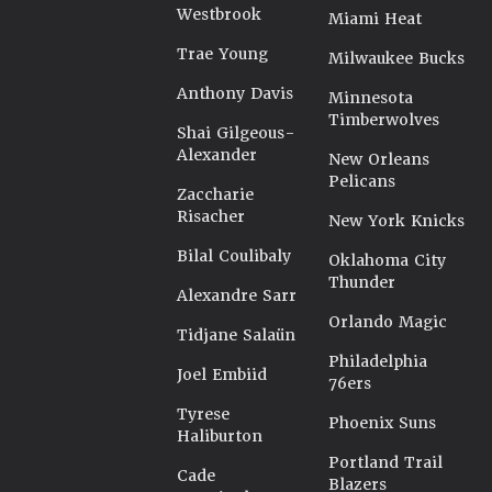
Westbrook
Miami Heat
Trae Young
Milwaukee Bucks
Anthony Davis
Minnesota
Timberwolves
Shai Gilgeous-
Alexander
New Orleans
Pelicans
Zaccharie
Risacher
New York Knicks
Bilal Coulibaly
Oklahoma City
Thunder
Alexandre Sarr
Orlando Magic
Tidjane Salaün
Philadelphia
Joel Embiid
76ers
Tyrese
Phoenix Suns
Haliburton
Portland Trail
Cade
Blazers